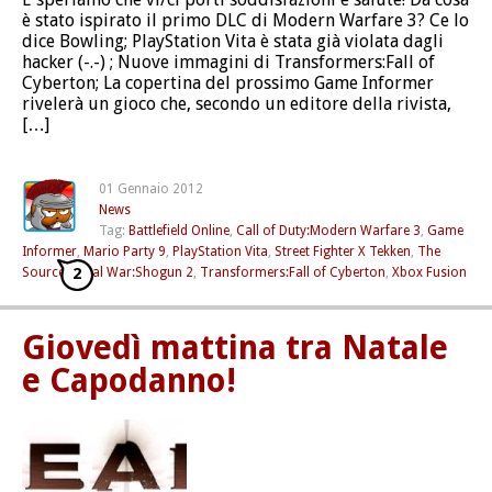
è stato ispirato il primo DLC di Modern Warfare 3? Ce lo
dice Bowling; PlayStation Vita è stata già violata dagli
hacker (-.-) ; Nuove immagini di Transformers:Fall of
Cyberton; La copertina del prossimo Game Informer
rivelerà un gioco che, secondo un editore della rivista,
[…]
01 Gennaio 2012
News
Tag:
Battlefield Online
,
Call of Duty:Modern Warfare 3
,
Game
Informer
,
Mario Party 9
,
PlayStation Vita
,
Street Fighter X Tekken
,
The
2
Source
,
Total War:Shogun 2
,
Transformers:Fall of Cyberton
,
Xbox Fusion
Giovedì mattina tra Natale
e Capodanno!