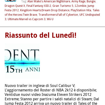
Tag:
Alan Wake's American Nightmare
,
Army Rage
,
Bungie
,
Dragon Quest X
,
Final Fantasy XIII-2
,
Gran Turismo 5
,
I.Zombie
,
Jump
Festa 2012
,
Kingdom Hearts:Dream Drop Distance
,
PlayStation Vita
,
Tales
of the Heroes:Twin Brave
,
Transformers:Fall of Cyberton
,
UFC Undisputed
3
,
Ultimate Marvel vs Capcom 3
,
Wii U
Riassunto del Lunedì!
Nuovo trailer in inglese di Soul Calibur V;
L’aggiornamento del Roster di NBA 2k12 è disponibile;
Ventidue nuovi video Inazuma Eleven Strikers 2012
Extreme; Stanno per partire i saldi natalizi di Steam; Dal
Jump Festa 2012 arriva un nuovo trailer di Tales of the