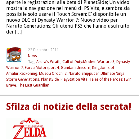
aperte le registrazioni alla beta di PlanetSide; Un video
mostra la navigazione nel menù di PS Vita, e sembra sia
possibile solo usare il Touch Screen; E’ disponibile un
nuovo DLC di Dynasty Warrior 7; Nuovo video per
Naruto Generations; Gli utenti PS3 che hanno usufruito
dei […]
22 Dicembre 2011
News
Tag:
Asura's Wrath
,
Call of Duty:Modern Warfare 3
,
Dynasty
Warrior 7
,
Forza Motorsport 4
,
Gundam Unicorn
,
Kingdoms of
Amalur:Reckoning
,
Musou Orochi 2
,
Naruto Shippuden:Ultimate Ninja
Storm Generations
,
PlanetSide
,
PlayStation Vita
,
Tales of the Heroes:Twin
Brave
,
The Last Guardian
Sfilza di notizie della serata!