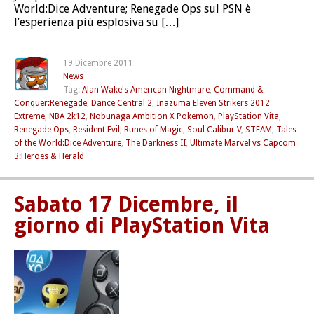
World:Dice Adventure; Renegade Ops sul PSN è
l’esperienza più esplosiva su […]
19 Dicembre 2011
News
Tag:
Alan Wake's American Nightmare
,
Command &
Conquer:Renegade
,
Dance Central 2
,
Inazuma Eleven Strikers 2012
Extreme
,
NBA 2k12
,
Nobunaga Ambition X Pokemon
,
PlayStation Vita
,
Renegade Ops
,
Resident Evil
,
Runes of Magic
,
Soul Calibur V
,
STEAM
,
Tales
of the World:Dice Adventure
,
The Darkness II
,
Ultimate Marvel vs Capcom
3:Heroes & Herald
Sabato 17 Dicembre, il
giorno di PlayStation Vita