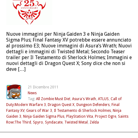
Nuove immagini per Ninja Gaiden 3 e Ninja Gaiden
Sigma Plus; Final Fantasy XV potrebbe essere annunciato
al prossimo E3; Nuove immagini di Asura’s Wrath; Nuovi
dettagli e immagini di Twisted Metal; Secondo Teaser
trailer per Il Testamento di Sherlock Holmes; Immagini e
nuovi dettagli di Dragon Quest X; Sony dice che non si
deve […]
21 Dicembre 2011
News
Tag:
All Zombie Must Die!
,
Asura's Wrath
,
ATLUS
,
Call of
Duty:Modern Warfare 3
,
Dragon Quest X
,
Dungeon Defenders
,
Final
Fantasy XV
,
Gears of War 3
,
Il Testamento di Sherlock Holmes
,
Ninja
Gaiden 3
,
Ninja Gaiden Sigma Plus
,
PlayStation Vita
,
Project Ogre
,
Saints
Row:The Third
,
Spyro
,
Syndacate
,
Twisted Metal
,
Zelda