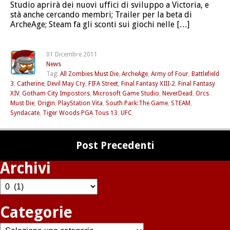
Studio aprirà dei nuovi uffici di sviluppo a Victoria, e
stà anche cercando membri; Trailer per la beta di
ArcheAge; Steam fa gli sconti sui giochi nelle […]
01 Dicembre 2011
News
Tag:
All Zombies Must Die
,
ArcheAge
,
Army of Four
,
Battlefield
3
,
Catherine
,
Devil May Cry
,
FIFA Street
,
Final Fantasy XIII-2
,
Final Fantasy
XIV
,
Gotham City Impostors
,
Microsoft Game Studio
,
NeverDead
,
Orcs
Must Die
,
Origin
,
PlayStation Vita
,
South Park:The Game
,
STEAM
,
Syndacate
,
Tiger Woods PGA Tous 13
,
UFC
Post Precedenti
Archivi
Archivi
Categorie
Categorie