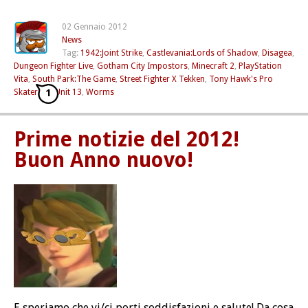
02 Gennaio 2012
News
Tag:
1942:Joint Strike
,
Castlevania:Lords of Shadow
,
Disagea
,
Dungeon Fighter Live
,
Gotham City Impostors
,
Minecraft 2
,
PlayStation
Vita
,
South Park:The Game
,
Street Fighter X Tekken
,
Tony Hawk's Pro
1
Skater HD
,
Unit 13
,
Worms
Prime notizie del 2012!
Buon Anno nuovo!
E speriamo che vi/ci porti soddisfazioni e salute! Da cosa