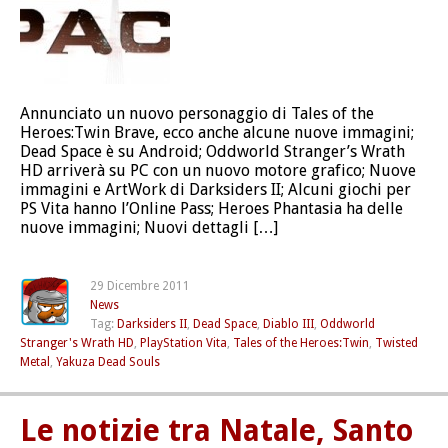
Annunciato un nuovo personaggio di Tales of the
Heroes:Twin Brave, ecco anche alcune nuove immagini;
Dead Space è su Android; Oddworld Stranger’s Wrath
HD arriverà su PC con un nuovo motore grafico; Nuove
immagini e ArtWork di Darksiders II; Alcuni giochi per
PS Vita hanno l’Online Pass; Heroes Phantasia ha delle
nuove immagini; Nuovi dettagli […]
29 Dicembre 2011
News
Tag:
Darksiders II
,
Dead Space
,
Diablo III
,
Oddworld
Stranger's Wrath HD
,
PlayStation Vita
,
Tales of the Heroes:Twin
,
Twisted
Metal
,
Yakuza Dead Souls
Le notizie tra Natale, Santo