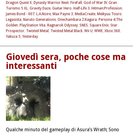
Dragon Quest X
,
Dynasty Warrior Next
,
FireFall
,
God of War IV
,
Gran
Turismo 5 XL
,
Gravity Daze
,
Guitar Hero
,
Half-Life 3
,
Hitman:Profession
,
James Bond - 007
,
L.A.Noire
,
Max Payne 3
,
MediaCreate
,
Meikyuu Touro
Legasista
,
Naruto Generations
,
Onechambara Z:Kagura
,
Persona 4:The
Golden
,
PlayStation Vita
,
Ragnarok Odyssey
,
SNES
,
Square Enix
,
Star
Prospector
,
Twisted Metal
,
Twisted Metal Black
,
Wii U
,
WWE
,
Xbox 360
,
Yakuza 5
,
Yesterday
Giovedì sera, poche cose ma
interessanti
Qualche minuto del gameplay di Asura’s Wrath; Sono