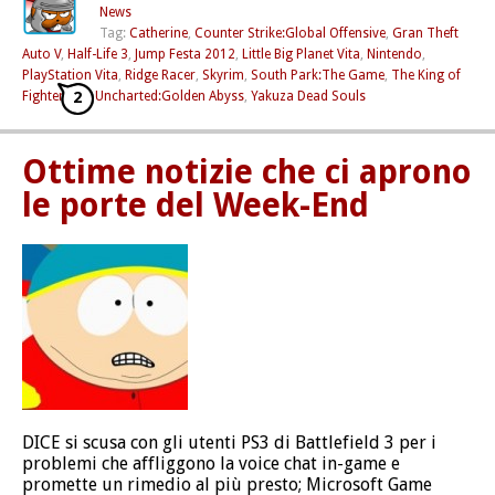
News
Tag:
Catherine
,
Counter Strike:Global Offensive
,
Gran Theft
Auto V
,
Half-Life 3
,
Jump Festa 2012
,
Little Big Planet Vita
,
Nintendo
,
PlayStation Vita
,
Ridge Racer
,
Skyrim
,
South Park:The Game
,
The King of
2
Fighter XIII
,
Uncharted:Golden Abyss
,
Yakuza Dead Souls
Ottime notizie che ci aprono
le porte del Week-End
DICE si scusa con gli utenti PS3 di Battlefield 3 per i
problemi che affliggono la voice chat in-game e
promette un rimedio al più presto; Microsoft Game