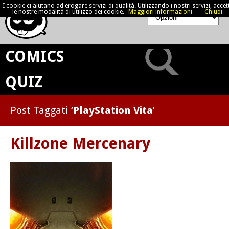
I cookie ci aiutano ad erogare servizi di qualità. Utilizzando i nostri servizi, accett
le nostre modalità di utilizzo dei cookie.
Maggiori informazioni
Chiudi
COMICS
QUIZ
Post Taggati ‘
PlayStation Vita
’
Killzone Mercenary