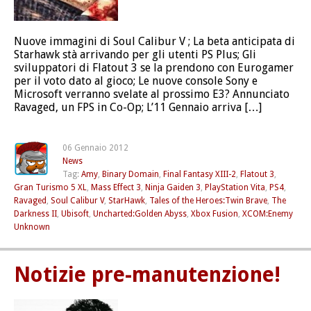
Nuove immagini di Soul Calibur V ; La beta anticipata di
Starhawk stà arrivando per gli utenti PS Plus; Gli
sviluppatori di Flatout 3 se la prendono con Eurogamer
per il voto dato al gioco; Le nuove console Sony e
Microsoft verranno svelate al prossimo E3? Annunciato
Ravaged, un FPS in Co-Op; L’11 Gennaio arriva […]
06 Gennaio 2012
News
Tag:
Amy
,
Binary Domain
,
Final Fantasy XIII-2
,
Flatout 3
,
Gran Turismo 5 XL
,
Mass Effect 3
,
Ninja Gaiden 3
,
PlayStation Vita
,
PS4
,
Ravaged
,
Soul Calibur V
,
StarHawk
,
Tales of the Heroes:Twin Brave
,
The
Darkness II
,
Ubisoft
,
Uncharted:Golden Abyss
,
Xbox Fusion
,
XCOM:Enemy
Unknown
Notizie pre-manutenzione!