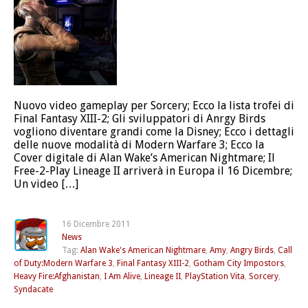
Nuovo video gameplay per Sorcery; Ecco la lista trofei di
Final Fantasy XIII-2; Gli sviluppatori di Anrgy Birds
vogliono diventare grandi come la Disney; Ecco i dettagli
delle nuove modalità di Modern Warfare 3; Ecco la
Cover digitale di Alan Wake’s American Nightmare; Il
Free-2-Play Lineage II arriverà in Europa il 16 Dicembre;
Un video […]
16 Dicembre 2011
News
Tag:
Alan Wake's American Nightmare
,
Amy
,
Angry Birds
,
Call
of Duty:Modern Warfare 3
,
Final Fantasy XIII-2
,
Gotham City Impostors
,
Heavy Fire:Afghanistan
,
I Am Alive
,
Lineage II
,
PlayStation Vita
,
Sorcery
,
Syndacate