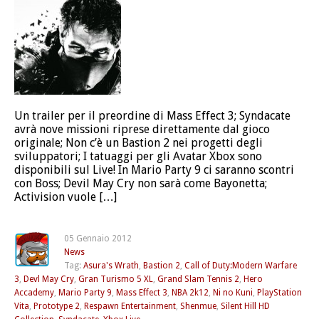
Un trailer per il preordine di Mass Effect 3; Syndacate
avrà nove missioni riprese direttamente dal gioco
originale; Non c’è un Bastion 2 nei progetti degli
sviluppatori; I tatuaggi per gli Avatar Xbox sono
disponibili sul Live! In Mario Party 9 ci saranno scontri
con Boss; Devil May Cry non sarà come Bayonetta;
Activision vuole […]
05 Gennaio 2012
News
Tag:
Asura's Wrath
,
Bastion 2
,
Call of Duty:Modern Warfare
3
,
Devl May Cry
,
Gran Turismo 5 XL
,
Grand Slam Tennis 2
,
Hero
Accademy
,
Mario Party 9
,
Mass Effect 3
,
NBA 2k12
,
Ni no Kuni
,
PlayStation
Vita
,
Prototype 2
,
Respawn Entertainment
,
Shenmue
,
Silent Hill HD