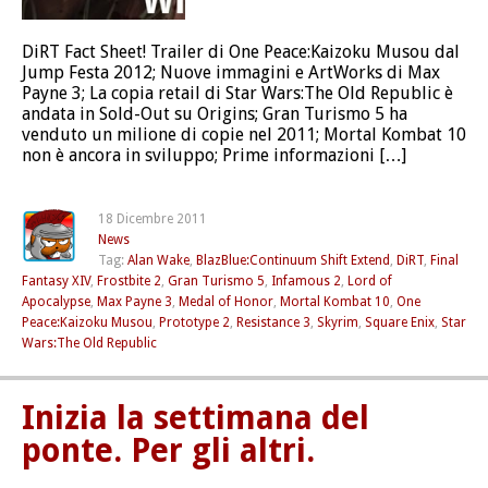
DiRT Fact Sheet! Trailer di One Peace:Kaizoku Musou dal
Jump Festa 2012; Nuove immagini e ArtWorks di Max
Payne 3; La copia retail di Star Wars:The Old Republic è
andata in Sold-Out su Origins; Gran Turismo 5 ha
venduto un milione di copie nel 2011; Mortal Kombat 10
non è ancora in sviluppo; Prime informazioni […]
18 Dicembre 2011
News
Tag:
Alan Wake
,
BlazBlue:Continuum Shift Extend
,
DiRT
,
Final
Fantasy XIV
,
Frostbite 2
,
Gran Turismo 5
,
Infamous 2
,
Lord of
Apocalypse
,
Max Payne 3
,
Medal of Honor
,
Mortal Kombat 10
,
One
Peace:Kaizoku Musou
,
Prototype 2
,
Resistance 3
,
Skyrim
,
Square Enix
,
Star
Wars:The Old Republic
Inizia la settimana del
ponte. Per gli altri.