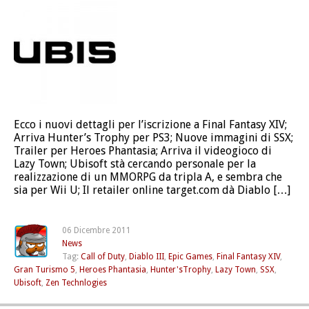
Ecco i nuovi dettagli per l’iscrizione a Final Fantasy XIV;
Arriva Hunter’s Trophy per PS3; Nuove immagini di SSX;
Trailer per Heroes Phantasia; Arriva il videogioco di
Lazy Town; Ubisoft stà cercando personale per la
realizzazione di un MMORPG da tripla A, e sembra che
sia per Wii U; Il retailer online target.com dà Diablo […]
06 Dicembre 2011
News
Tag:
Call of Duty
,
Diablo III
,
Epic Games
,
Final Fantasy XIV
,
Gran Turismo 5
,
Heroes Phantasia
,
Hunter'sTrophy
,
Lazy Town
,
SSX
,
Ubisoft
,
Zen Technlogies