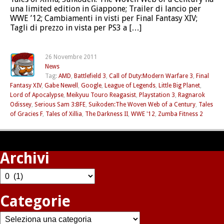
una limited edition in Giappone; Trailer di lancio per
WWE ’12; Cambiamenti in visti per Final Fantasy XIV;
Tagli di prezzo in vista per PS3 a […]
26 Novembre 2011
News
Tag:
AMD
,
Battlefield 3
,
Call of Duty:Modern Warfare 3
,
Final
Fantasy XIV
,
Gabe Newell
,
Google
,
League of Legends
,
Little Big Planet
,
Lord of Apocalypse
,
Meikyuu Touro Reagasist
,
Playstation 3
,
Ragnarok
Odissey
,
Serious Sam 3:BFE
,
Suikoden:The Woven Web of a Century
,
Tales
of Gracies F
,
Tales of Xillia
,
The Darkness II
,
WWE '12
,
Zumba Fitness 2
Archivi
Archivi
Categorie
Categorie