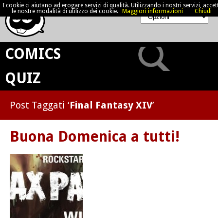
I cookie ci aiutano ad erogare servizi di qualità. Utilizzando i nostri servizi, accett
le nostre modalità di utilizzo dei cookie.
Maggiori informazioni
Chiudi
COMICS
QUIZ
Post Taggati ‘
Final Fantasy XIV
’
Buona Domenica a tutti!