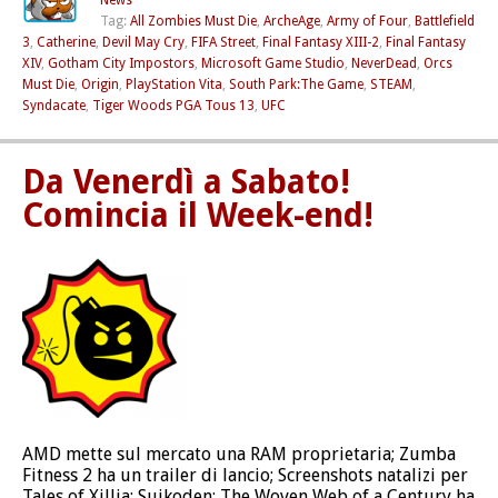
News
Tag:
All Zombies Must Die
,
ArcheAge
,
Army of Four
,
Battlefield
3
,
Catherine
,
Devil May Cry
,
FIFA Street
,
Final Fantasy XIII-2
,
Final Fantasy
XIV
,
Gotham City Impostors
,
Microsoft Game Studio
,
NeverDead
,
Orcs
Must Die
,
Origin
,
PlayStation Vita
,
South Park:The Game
,
STEAM
,
Syndacate
,
Tiger Woods PGA Tous 13
,
UFC
Da Venerdì a Sabato!
Comincia il Week-end!
AMD mette sul mercato una RAM proprietaria; Zumba
Fitness 2 ha un trailer di lancio; Screenshots natalizi per
Tales of Xillia; Suikoden: The Woven Web of a Century ha