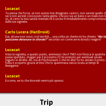
Lucacat
Tu pensa che forse, se non avessi mai disegnato castori, non saresti quello c
sei e non avresti conosciuto tanta gente. Che poi sia un bene o un male non l
so, di certo la mia sanità mentale ne è uscita irrimediabilmente compromess
dalle tue vignette.
Carlo Lucera (HatDroid)
Dai, alcune non sono così terribili.... una volta un cliente mi ha chiesto
"Ma lo
possiamo detonare lo sfondo?"
secondo voi come avrei dovuto reagire?
Lucacat
Vista la vignetta, a questo punto, ammesso che il TMO non finisca in qualche
paese sperduto, magari per il prossimo E3 mi prenoto per eventuali serate
seguito in diretta. Ah, ma di Psychonauts 2 che mi dite? Io ho amato il primo 
follia e scoperto grazie al tmo che lo spammava senza sosta ai tempi di
Nextgame.
Lucacat
Eccome, sei tu che dovresti venire più spesso.
Trip