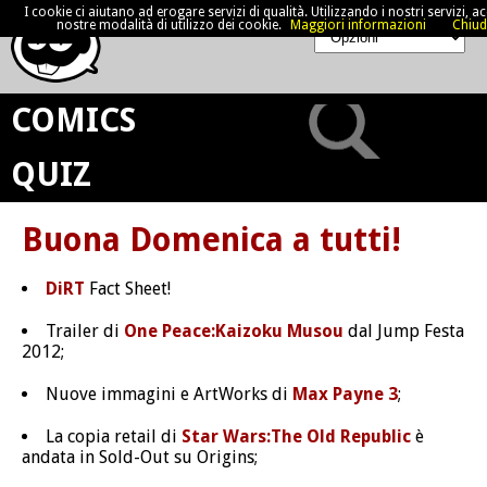
I cookie ci aiutano ad erogare servizi di qualità. Utilizzando i nostri servizi, acc
nostre modalità di utilizzo dei cookie.
Maggiori informazioni
Chiud
COMICS
QUIZ
Buona Domenica a tutti!
DiRT
Fact Sheet!
Trailer di
One Peace:Kaizoku Musou
dal Jump Festa
2012;
Nuove immagini e ArtWorks di
Max Payne 3
;
La copia retail di
Star Wars:The Old Republic
è
andata in Sold-Out su Origins;