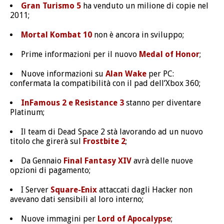
Gran Turismo 5
ha venduto un milione di copie nel
2011;
Mortal Kombat 10
non è ancora in sviluppo;
Prime informazioni per il nuovo
Medal of Honor
;
Nuove informazioni su
Alan Wake
per PC:
confermata la compatibilità con il pad dell’Xbox 360;
InFamous 2 e Resistance 3
stanno per diventare
Platinum;
Il team di Dead Space 2 stà lavorando ad un nuovo
titolo che girerà sul
Frostbite 2
;
Da Gennaio
Final Fantasy XIV
avrà delle nuove
opzioni di pagamento;
I Server
Square-Enix
attaccati dagli Hacker non
avevano dati sensibili al loro interno;
Nuove immagini per
Lord of Apocalypse
;