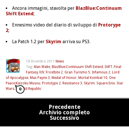
Ancora immagini, stavolta per
BlazBlue:Continuum
Shift Extend
;
Ennesimo video del diario di sviluppo di
Protorype
2
;
La Patch 1.2 per
Skyrim
arriva su PS3.
18 Dicembre 2011
News
Tag:
Alan Wake
,
BlazBlue:Continuum Shift Extend
,
DiRT
,
Final
Fantasy XIV
,
Frostbite 2
,
Gran Turismo 5
,
Infamous 2
,
Lord
of Apocalypse
,
Max Payne 3
,
Medal of Honor
,
Mortal Kombat 10
,
One
Peace:Kaizoku Musou
,
Prototype 2
,
Resistance 3
,
Skyrim
,
Square Enix
,
Star
0
Wars:The Old Republic
Precedente
Archivio completo
Successivo