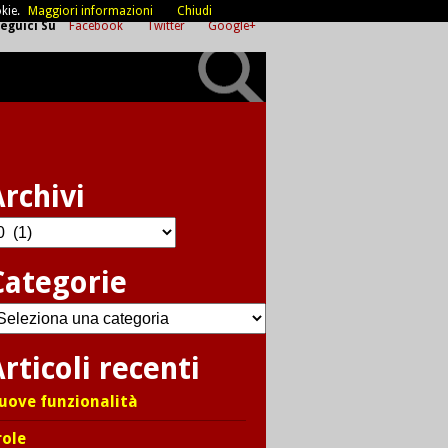
kie.
Maggiori informazioni
Chiudi
eguici Su
Facebook
Twitter
Google+
Archivi
chivi
Categorie
ategorie
rticoli recenti
uove funzionalità
role