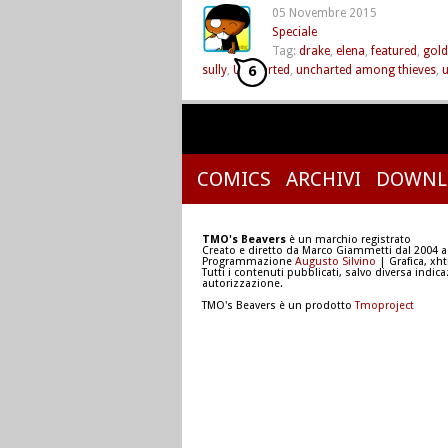
05 Novembre 2015
Speciale
Tag:
drake
,
elena
,
featured
,
gold
6
sully
,
Uncharted
,
uncharted among thieves
,
u
COMICS
ARCHIVI
DOWNL
TMO's Beavers
è un marchio registrato
Creato e diretto da Marco Giammetti dal 2004 a
Programmazione
Augusto Silvino
| Grafica, xh
Tutti i contenuti pubblicati, salvo diversa indic
autorizzazione.
TMO's Beavers è un prodotto
Tmoproject