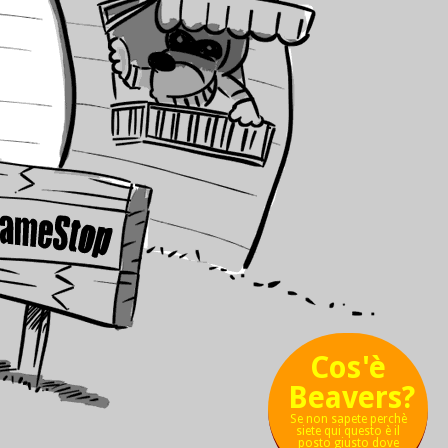
Cos'è
Beavers?
Se non sapete perchè
siete qui questo è il
posto giusto dove