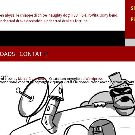
S
en abyss
,
le chiappe di chloe
,
naughty dog
,
PS3
,
PS4
,
PSVita
,
sony bend
,
P
ncharted drake deception
,
uncharted drake's fortune
OADS
CONTATTI
 oggi.
tml e css by
Marco Giammetti
| Creato con orgoglio su
Wordpress
azione sono coperti da copyright è quindi vietata la riproduzione anche parziale di conte