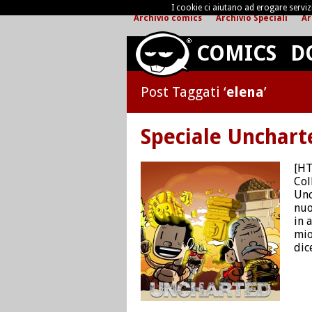
I cookie ci aiutano ad erogare servizi 
Archivio comics
Archivio Speciali
Ar
COMICS
D
Post Taggati ‘
elena
’
Speciale Unchart
[HT
Col
Unc
nuo
in 
mio
dic