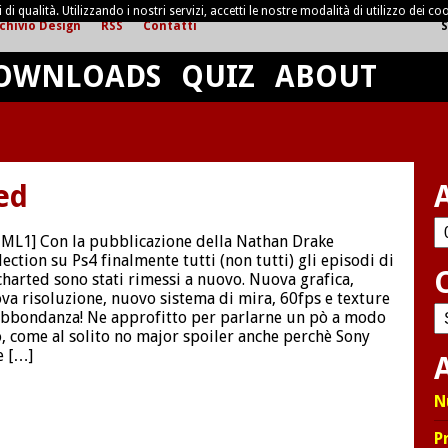
di qualità. Utilizzando i nostri servizi, accetti le nostre modalità di utilizzo dei coo
chivio Design
RSS
Contatti
S
OWNLOADS
QUIZ
ABOUT
ed
Ar
ML1] Con la pubblicazione della Nathan Drake
lection su Ps4 finalmente tutti (non tutti) gli episodi di
harted sono stati rimessi a nuovo. Nuova grafica,
va risoluzione, nuovo sistema di mira, 60fps e texture
C
abbondanza! Ne approfitto per parlarne un pò a modo
, come al solito no major spoiler anche perchè Sony
e […]
A
N
P