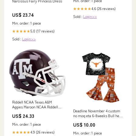
Min. order: 1 piece
Narcissus Fairy Princess Dress
4.6 (26 reviews)
★★★★★
US$ 23.74
Sold :
Login>>
Min. order: 1 piece
5.0 (17 reviews)
★★★★★
Sold :
Login>>
Riddell NCAA Texas A&M
Aggies Maroon NCAA Riddell
Deadline November 4 custom
Speed Mini Football Helmet :
US$ 24.33
no moq eta 6-8weeks Bull head
Sports & Outdoors
white polka dot black short
US$ 10.00
Min. order: 1 piece
sleeves-rust red flared pants
suit size:5-6T
4.9 (26 reviews)
★★★★★
Min. order: 1 piece