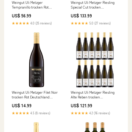
Weingut Uli Metzger
Weingut Uli Metzger Riesling
Tempranillo trocken Rot
Special Cut trocken
Deutschland (3x0,75l) Weiß
Schaumwein weiß Deutschland
US$ 56.99
US$ 133.99
(6 x 0,75l) Nibbiolo
★★★★★
4.0 (25 reviews)
★★★★★
5.0 (27 reviews)
Weingut Uli Metzger Filet Noir
Weingut Uli Metzger Riesling
trocken Rot Deutschland
Alte Reben trocken
(1x0,75l) Schaumwein
Schaumwein weiß Deutschland
US$ 14.99
US$ 121.99
(12 x 0,75l) Extra Dry
★★★★★
4.5 (8 reviews)
★★★★★
4.2 (16 reviews)