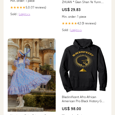
Min. order: 1 piece
ZHUAN * Qian Shan Ye Yunnan
Puer Tea Brick Pu'er Tea 250g
5.0 (17 reviews)
★★★★★
US$ 29.83
Ripe Herb
Sold :
Login>>
Min. order: 1 piece
4.2 (9 reviews)
★★★★★
Sold :
Login>>
Blacknificent Afro African
American Pro Black History Gift
Pullover Hoodie special_offer
US$ 98.00