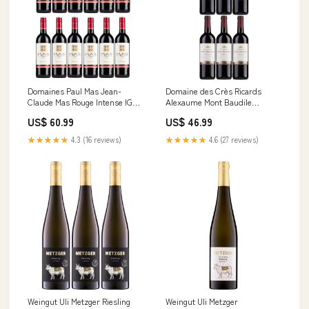
Domaines Paul Mas Jean-
Domaine des Crès Ricards
Claude Mas Rouge Intense IGP
Alexaume Mont Baudile
Rotwein trocken Frankreich (12
Rotwein Rot trocken Frankreich
US$ 60.99
US$ 46.99
x 0,75l) St. Pauls
(6 x 0,75l) Edelzwicker
★★★★★
4.3 (16 reviews)
★★★★★
4.6 (27 reviews)
Weingut Uli Metzger Riesling
Weingut Uli Metzger