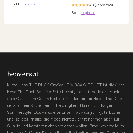
Sold :
Login>>
4.3 (27 reviews)
★★★★★
Sold :
Login>>
beavers.it
Kurze Hose THE DUCK Größe:L Die BOXIO TOILET ist dieKurze
Hose The Duck Sei eine Ente Leicht, frech, federleicht Mach
dein Outfit zum Gesprchsstoff: Mit der kurzen Hose "The Duck"
setzt du ein Statement fr Leichtigkeit, Humor und lssigen
Sommerstyle. Das verspielte Entenmotiv sorgt fr gute Laune
und ist ideal fr alle, die Mode nicht zu ernst nehmen aber auf
Qualitt und Komfort nicht verzichten wollen. Produktvorteile im
berblick: Aufflliges Design: Enten Print mit Humor und Charakter