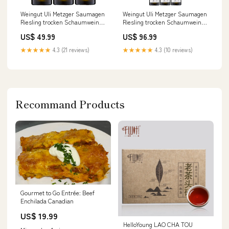
Weingut Uli Metzger Saumagen
Weingut Uli Metzger Saumagen
Riesling trocken Schaumwein
Riesling trocken Schaumwein
weiß Deutschland (3 x 0,75l)
weiß Deutschland (6 x 0,75l)
US$ 49.99
US$ 96.99
wein
Vegane Weine
★★★★★
4.3 (21 reviews)
★★★★★
4.3 (10 reviews)
Recommand Products
Gourmet to Go Entrée: Beef
Enchilada Canadian
US$ 19.99
HelloYoung LAO CHA TOU