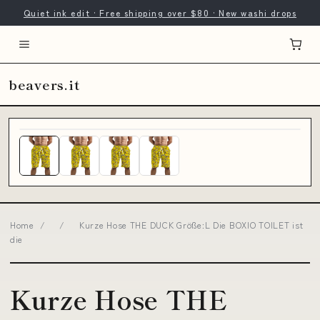
Quiet ink edit · Free shipping over $80 · New washi drops
beavers.it
Home
/
/
Kurze Hose THE DUCK Größe:L Die BOXIO TOILET ist
die
Kurze Hose THE