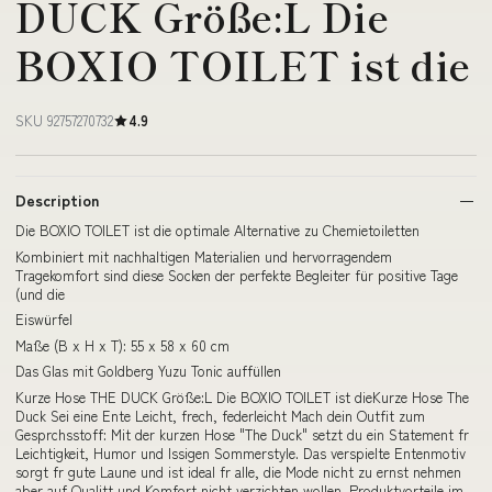
DUCK Größe:L Die
BOXIO TOILET ist die
SKU 92757270732
4.9
Description
Die BOXIO TOILET ist die optimale Alternative zu Chemietoiletten
Kombiniert mit nachhaltigen Materialien und hervorragendem
Tragekomfort sind diese Socken der perfekte Begleiter für positive Tage
(und die
Eiswürfel
Maße (B x H x T): 55 x 58 x 60 cm
Das Glas mit Goldberg Yuzu Tonic auffüllen
Kurze Hose THE DUCK Größe:L Die BOXIO TOILET ist dieKurze Hose The
Duck Sei eine Ente Leicht, frech, federleicht Mach dein Outfit zum
Gesprchsstoff: Mit der kurzen Hose "The Duck" setzt du ein Statement fr
Leichtigkeit, Humor und lssigen Sommerstyle. Das verspielte Entenmotiv
sorgt fr gute Laune und ist ideal fr alle, die Mode nicht zu ernst nehmen
aber auf Qualitt und Komfort nicht verzichten wollen. Produktvorteile im