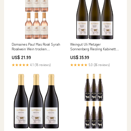
Domaines Paul Mas Rosé Syrah
Weingut Uli Metzger
Roséwein Wein trocken
Sonnenberg Riesling Kabinett
Frankreich (6 x 0,25l) Rosé
trocken Schaumwein weiß
US$ 21.99
US$ 35.99
Deutschland (3 x 0,75l) Pastete
vom Wildschwein mit Pilzen
★★★★★
4.1 (18 reviews)
★★★★★
5.0 (26 reviews)