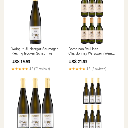
Weingut Uli Metzger Saumagen
Domaines Paul Mas
Riesling trocken Schaumwein
Chardonnay Weisswein Wein
weiß Deutschland (1 x 0,75l)
trocken Frankreich (6 x 0,25l)
US$ 19.99
US$ 21.99
Kalkgestein
Sacchetto
★★★★★
4.5 (17 reviews)
★★★★★
4.9 (5 reviews)