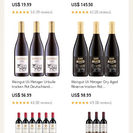
weiß Deutschland (1 x 0,75l)
Schaumwein weiß Deutschland
US$ 19.99
US$ 145.50
Nico Espenschied
(12 x 0,75l) Blanc de Noir
★★★★★
5.0 (19 reviews)
★★★★★
4.2 (25 reviews)
Weingut Uli Metzger Urbulle
Weingut Uli Metzger Dry Aged
trocken Rot Deutschland
Réserve trocken Rot
(3x0,75l) Prago
Deutschland (3x0,75l) Domaine
US$ 56.99
US$ 98.99
Stentz
★★★★★
4.8 (20 reviews)
★★★★★
4.9 (26 reviews)