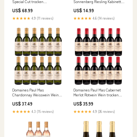
Special Cut trocken
Sonnenberg Riesling Kabinett
Schaumwein weiß Deutschland
trocken Schaumwein weiß
US$ 68.99
US$ 14.99
(3 x 0,75l) Trocken
Deutschland (1 x 0,75l) Mallorca
★★★★★
4.9 (11 reviews)
★★★★★
4.6 (14 reviews)
Domaines Paul Mas
Domaines Paul Mas Cabernet
Chardonnay Weisswein Wein
Merlot Rotwein Wein trocken
trocken Frankreich (12 x 0,25l)
Frankreich (12 x 0,25l)
US$ 37.49
US$ 35.99
Limoncello
Gänsehaut
★★★★★
4.3 (15 reviews)
★★★★★
4.9 (26 reviews)