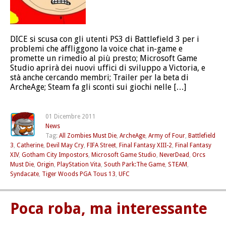
DICE si scusa con gli utenti PS3 di Battlefield 3 per i
problemi che affliggono la voice chat in-game e
promette un rimedio al più presto; Microsoft Game
Studio aprirà dei nuovi uffici di sviluppo a Victoria, e
stà anche cercando membri; Trailer per la beta di
ArcheAge; Steam fa gli sconti sui giochi nelle […]
01 Dicembre 2011
News
Tag:
All Zombies Must Die
,
ArcheAge
,
Army of Four
,
Battlefield
3
,
Catherine
,
Devil May Cry
,
FIFA Street
,
Final Fantasy XIII-2
,
Final Fantasy
XIV
,
Gotham City Impostors
,
Microsoft Game Studio
,
NeverDead
,
Orcs
Must Die
,
Origin
,
PlayStation Vita
,
South Park:The Game
,
STEAM
,
Syndacate
,
Tiger Woods PGA Tous 13
,
UFC
Poca roba, ma interessante