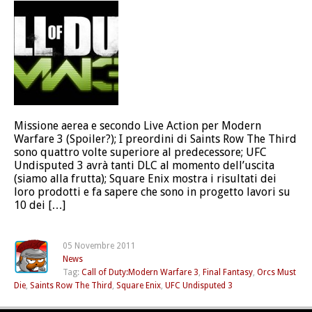
Missione aerea e secondo Live Action per Modern
Warfare 3 (Spoiler?); I preordini di Saints Row The Third
sono quattro volte superiore al predecessore; UFC
Undisputed 3 avrà tanti DLC al momento dell’uscita
(siamo alla frutta); Square Enix mostra i risultati dei
loro prodotti e fa sapere che sono in progetto lavori su
10 dei […]
05 Novembre 2011
News
Tag:
Call of Duty:Modern Warfare 3
,
Final Fantasy
,
Orcs Must
Die
,
Saints Row The Third
,
Square Enix
,
UFC Undisputed 3