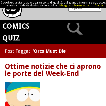
I cookie ci aiutano ad erogare servizi di qualità. Utilizzando i nostri servizi, accett
le nostre modalità di utilizzo dei cookie.
Maggiori informazioni
Chiudi
COMICS
QUIZ
Post Taggati ‘
Orcs Must Die
’
Ottime notizie che ci aprono
le porte del Week-End