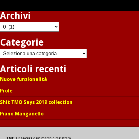
Archivi
Archivi
Categorie
Categorie
Articoli recenti
Nuove funzionalità
Prole
Shit TMO Says 2019 collection
Piano Manganello
TMO's Beavers
è un marchio registrato