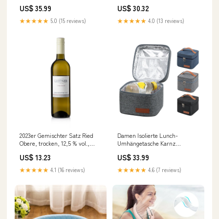
Fächern Karnz Training
Ebner-Ebenauer, BIO, 750 ml
US$ 35.99
US$ 30.32
sub-nordafrika-und-orient
★★★★★
5.0 (15 reviews)
★★★★★
4.0 (13 reviews)
2023er Gemischter Satz Ried
Damen Isolierte Lunch-
Obere, trocken, 12,5 % vol.,
Umhängetasche Karnz
Leitner, BIO, 750 ml sub-
Farbe:Dunkelblau
US$ 13.23
US$ 33.99
alkoholfreie-getraenke
★★★★★
4.1 (16 reviews)
★★★★★
4.6 (7 reviews)