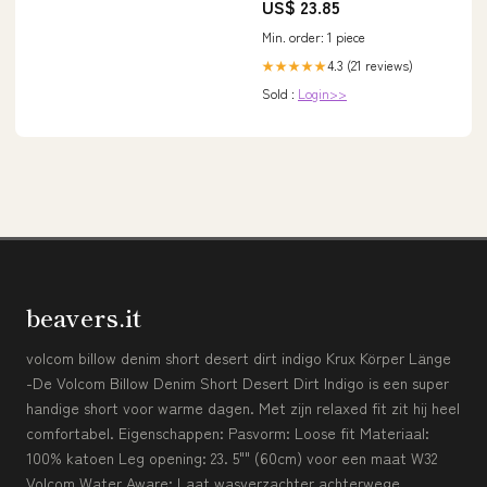
US$ 23.85
Min. order: 1 piece
4.3 (21 reviews)
★★★★★
Sold :
Login>>
beavers.it
volcom billow denim short desert dirt indigo Krux Körper Länge
-De Volcom Billow Denim Short Desert Dirt Indigo is een super
handige short voor warme dagen. Met zijn relaxed fit zit hij heel
comfortabel. Eigenschappen: Pasvorm: Loose fit Materiaal:
100% katoen Leg opening: 23. 5"" (60cm) voor een maat W32
Volcom Water Aware: Laat wasverzachter achterwege,