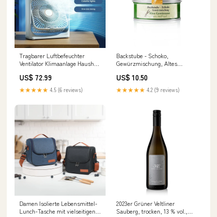
Tragbarer Luftbefeuchter
Backstube - Schoko,
Ventilator Klimaanlage Haushalt
Gewürzmischung, Altes
Kleiner Luftkühler
Gewürzamt, 30 g sub-salami
US$ 72.99
US$ 10.50
Hydrokühlung Tragbare
Luftanpassung für das Büro 3-
★★★★★
4.5 (6 reviews)
★★★★★
4.2 (9 reviews)
Geschwindigkeitsventilator |
Karnz mit-verkäufen
BL+15748491673945
Damen Isolierte Lebensmittel-
2023er Grüner Veltliner
Lunch-Tasche mit vielseitigen
Sauberg, trocken, 13 % vol.,