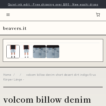
Quiet ink edit · Free shipping over $80 · New washi drops
beavers.it
Home
/
/
volcom billow denim short desert dirt indigo Krux
Körper Länge -
volcom billow denim