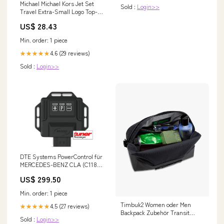
Michael Michael Kors Jet Set
Sold :
Login>>
Travel Extra-Small Logo Top-
Zip Tote Bag
US$ 28.43
Min. order: 1 piece
4.6 (29 reviews)
★★★★★
Sold :
Login>>
DTE Systems PowerControl für
MERCEDES-BENZ CLA (C118)
2019-... CLA 250 4-matic
US$ 299.50
(118.347), 224PS/165kW,
1991ccm Fox Audi A3/ S3 8P
Min. order: 1 piece
(ab 03) Sportback 118 - 147kW
Timbuk2 Women oder Men
(Inkl. Diesel)
4.5 (27 reviews)
★★★★★
Backpack Zubehör Transit
Sold :
Login>>
Dopp Kit Black