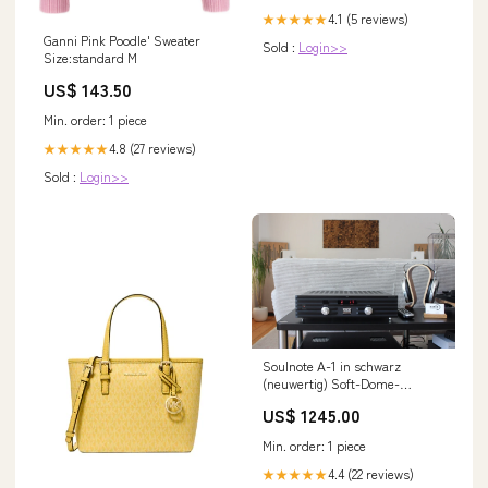
4.1 (5 reviews)
★★★★★
Ganni Pink Poodle' Sweater
Sold :
Login>>
Size:standard M
US$ 143.50
Min. order: 1 piece
4.8 (27 reviews)
★★★★★
Sold :
Login>>
Soulnote A-1 in schwarz
(neuwertig) Soft-Dome-
Tweeter
US$ 1245.00
Min. order: 1 piece
4.4 (22 reviews)
★★★★★