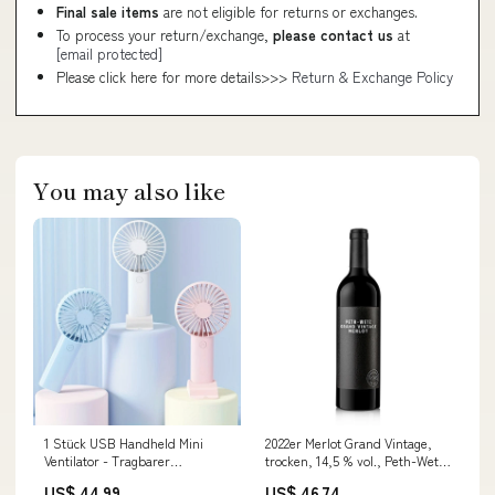
Final sale items
are not eligible for returns or exchanges.
To process your return/exchange,
please contact us
at
[email protected]
Please click here for more details>>>
Return & Exchange Policy
You may also like
1 Stück USB Handheld Mini
2022er Merlot Grand Vintage,
Ventilator - Tragbarer
trocken, 14,5 % vol., Peth-Wetz,
Elektrischer Ventilator Für
750 ml sub-weine-frankreich
US$ 44.99
US$ 46.74