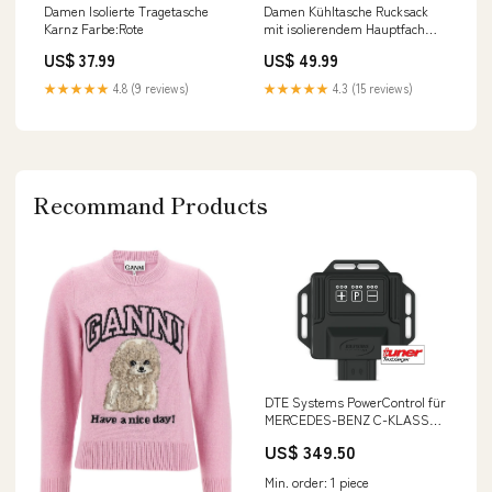
Damen Isolierte Tragetasche
Damen Kühltasche Rucksack
Karnz Farbe:Rote
mit isolierendem Hauptfach
und vielseitigen Fächern Karnz
US$ 37.99
US$ 49.99
BL+15858441978201
★★★★★
4.8 (9 reviews)
★★★★★
4.3 (15 reviews)
Recommand Products
DTE Systems PowerControl für
MERCEDES-BENZ C-KLASSE
T-Model (S205) 2014-... AMG C
US$ 349.50
43 4-matic (205.264),
367PS/270kW, 2996ccm Novus
Min. order: 1 piece
Golf 1 [VW]