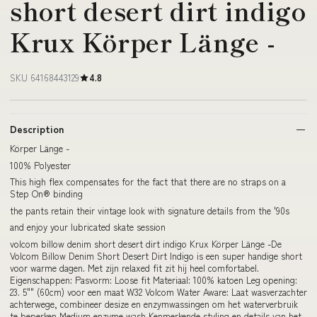
short desert dirt indigo
Krux Körper Länge -
SKU 64168443129
4.8
Description
Körper Länge -
100% Polyester
This high flex compensates for the fact that there are no straps on a
Step On® binding
the pants retain their vintage look with signature details from the '90s
and enjoy your lubricated skate session
volcom billow denim short desert dirt indigo Krux Körper Länge -De
Volcom Billow Denim Short Desert Dirt Indigo is een super handige short
voor warme dagen. Met zijn relaxed fit zit hij heel comfortabel.
Eigenschappen: Pasvorm: Loose fit Materiaal: 100% katoen Leg opening:
23. 5"" (60cm) voor een maat W32 Volcom Water Aware: Laat wasverzachter
achterwege, combineer desize en enzymwassingen om het waterverbruik
te beperken Medium enzyme wash Kenmerkende styling en details van het