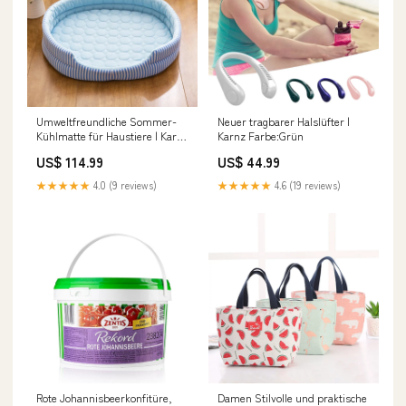
Umweltfreundliche Sommer-
Neuer tragbarer Halslüfter |
Kühlmatte für Haustiere | Karnz
Karnz Farbe:Grün
alle Organizer
US$ 114.99
US$ 44.99
★★★★★
4.0 (9 reviews)
★★★★★
4.6 (19 reviews)
Rote Johannisbeerkonfitüre,
Damen Stilvolle und praktische