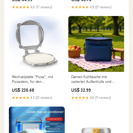
Zuhause, Büro Und Reisen -
Wiederaufladbarer
★★★★★
4.0 (17 reviews)
★★★★★
4.9 (27 reviews)
Batteriebetrieb - Leise Und
Mächtige Kühlung | Karnz
Farbe:GS11-Sakura-Pulver
Wechselplatte "Pizza", mit
Damen Kühltasche mit
Pizzastein, für den
isolierter Außenhülle und
Thermocook®, Neumärker, 1
ergonomischem Tragesystem
US$ 230.48
US$ 32.99
St sub-pasteten-gelées
Karnz volume
★★★★★
4.5 (23 reviews)
★★★★★
4.8 (11 reviews)