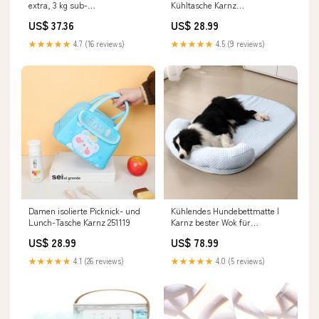
extra, 3 kg sub-
Kühltasche Karnz
kuechenmaschinen
zelara20240927
US$ 37.36
US$ 28.99
★★★★★
4.7 (16 reviews)
★★★★★
4.5 (9 reviews)
Damen isolierte Picknick- und
Kühlendes Hundebettmatte |
Lunch-Tasche Karnz 251119
Karnz bester Wok für
Induktionskochfeld
US$ 28.99
US$ 78.99
★★★★★
4.1 (26 reviews)
★★★★★
4.0 (5 reviews)