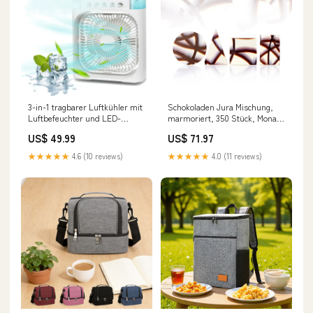
3-in-1 tragbarer Luftkühler mit
Schokoladen Jura Mischung,
Luftbefeuchter und LED-
marmoriert, 350 Stück, Mona
Nachtlichtern | Karnz
Lisa, 900 g, 350 St sub-sauce-
US$ 49.99
US$ 71.97
Farbe:Grün
spezialitaeten
★★★★★
4.6 (10 reviews)
★★★★★
4.0 (11 reviews)