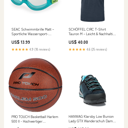
SEAC Schwimmbrille Matt –
SCHÖFFEL CIRC T-Shirt
Sportliche Wassersport-
Tauron M – Leicht & Nachhaltig
Ausrüstung S2_Wassersport
K3_Westen
US$ 13.99
US$ 40.00
Zubehör
★★★★★
4.9 (18 reviews)
★★★★★
4.6 (25 reviews)
HANWAG Klarsby Low Bunion
PRO TOUCH Basketball Harlem
Lady GTX Wanderschuh Damen
500 II - Hochwertiger
S2_Schlitten & Bobs
Teamsportball