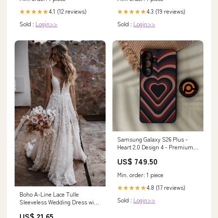
4.1 (12 reviews)
4.3 (19 reviews)
★★★★★
★★★★★
Sold :
Login>>
Sold :
Login>>
Samsung Galaxy S26 Plus -
Heart 2.0 Design 4 - Premium
Metal Printed Soft Bumper
US$ 749.50
Shock Proof Case iPad Air 2
Min. order: 1 piece
4.8 (17 reviews)
★★★★★
Boho A-Line Lace Tulle
Sold :
Login>>
Sleeveless Wedding Dress with
Split Front Count –
US$ 21.65
DorrisDress