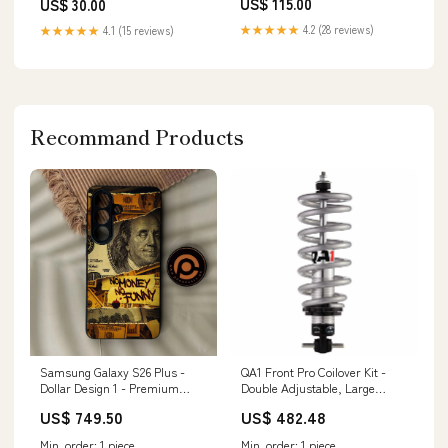
US$ 115.00
US$ 30.00
K3_Tourenbindungen
★★★★★
4.2 (28 reviews)
★★★★★
4.1 (15 reviews)
Recommand Products
Samsung Galaxy S26 Plus -
QA1 Front Pro Coilover Kit -
Dollar Design 1 - Premium
Double Adjustable, Large
Metal Printed Soft Bumper
Tapered Flat End, 750 lbs/in
US$ 749.50
US$ 482.48
Shock Proof Case Samsung
Rate - 1975-1979 Chevrolet Nova
Galaxy A54
Corona
Min. order: 1 piece
Min. order: 1 piece