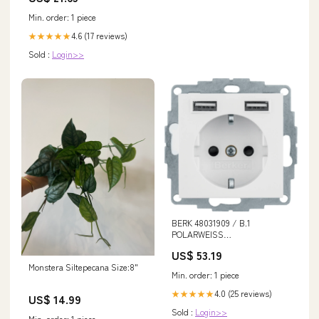
Min. order: 1 piece
4.6 (17 reviews)
★★★★★
Sold :
Login>>
BERK 48031909 / B.1
POLARWEISS
SCHUKOSTECKDOSE + USB
US$ 53.19
Monstera Siltepecana Size:8"
Min. order: 1 piece
4.0 (25 reviews)
★★★★★
US$ 14.99
Sold :
Login>>
Min. order: 1 piece