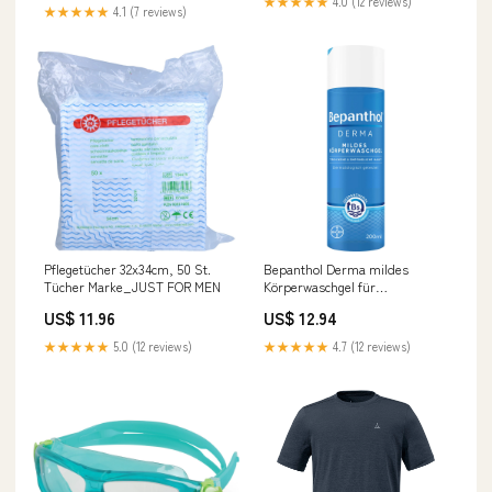
★★★★★
4.0 (12 reviews)
GmbH
★★★★★
4.1 (7 reviews)
Pflegetücher 32x34cm, 50 St.
Bepanthol Derma mildes
Tücher Marke_JUST FOR MEN
Körperwaschgel für
empfindliche und trockene
US$ 11.96
US$ 12.94
Haut, 200 ml Gel
Hersteller_Niehaus Pharma
★★★★★
5.0 (12 reviews)
★★★★★
4.7 (12 reviews)
GmbH & Co. KG