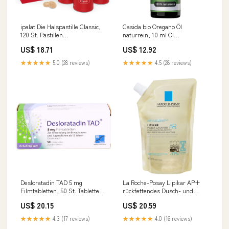
ipalat Die Halspastille Classic,
Casida bio Oregano Öl
120 St. Pastillen
naturrein, 10 ml Öl
Marke_RenaCare
Hersteller_ALIUD Pharma
US$ 18.71
US$ 12.92
GmbH
★★★★★
5.0 (28 reviews)
★★★★★
4.5 (28 reviews)
Desloratadin TAD 5 mg
La Roche-Posay Lipikar AP+
Filmtabletten, 50 St. Tabletten
rückfettendes Dusch- und
CRE
Badeöl juckreizmildernd, 400
US$ 20.15
US$ 20.59
ml Öl Marke_Bronchofit
★★★★★
4.3 (17 reviews)
★★★★★
4.0 (16 reviews)