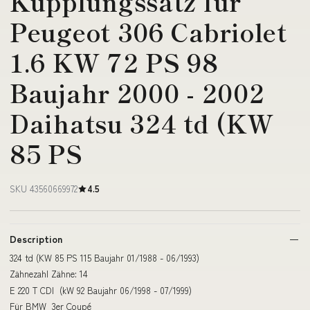
Kupplungssatz für
Peugeot 306 Cabriolet
1.6 KW 72 PS 98
Baujahr 2000 - 2002
Daihatsu 324 td (KW
85 PS
SKU 43560669972
4.5
Description
324 td (KW 85 PS 115 Baujahr 01/1988 - 06/1993)
Zähnezahl Zähne: 14
E 220 T CDI (kW 92 Baujahr 06/1998 - 07/1999)
Für BMW 3er Coupé