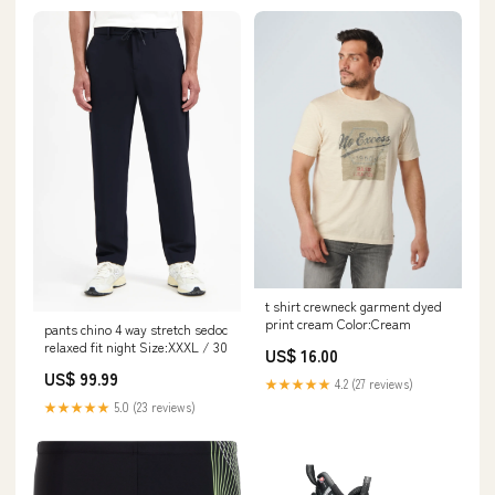
t shirt crewneck garment dyed
print cream Color:Cream
pants chino 4 way stretch sedoc
relaxed fit night Size:XXXL / 30
US$ 16.00
US$ 99.99
★★★★★
4.2 (27 reviews)
★★★★★
5.0 (23 reviews)