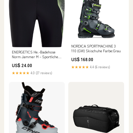
NORDICA SPORTMACHINE 3
110 (GW) Skischuhe Farbe:Grau
ENERGETICS He.-Badehose
Norm Jammer M – Sportliche
US$ 168.00
Badeshorts Größe:9
US$ 24.00
★★★★★
4.4 (6 reviews)
★★★★★
4.0 (27 reviews)