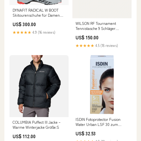
DYNAFIT RADICAL W BOOT
Skitourenschuhe für Damen
Größe:42
WILSON RF Tournament
US$ 300.00
Tennistasche 9 Schläger
★★★★★
4.9 (16 reviews)
Schwarz Farbe:-
US$ 150.00
★★★★★
4.5 (18 reviews)
ISDIN Fotoprotector Fusion
COLUMBIA Puffect III Jacke –
Water Urban LSF 30 zum
Warme Winterjacke Größe:S
Schutz und zur Pflege der
US$ 32.53
Haut, 50 ml Creme
US$ 112.00
Hersteller_Ruehe Healthcare