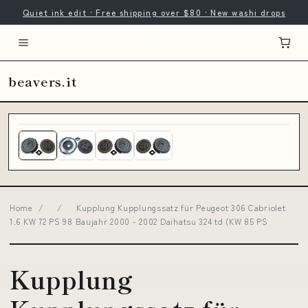
Quiet ink edit · Free shipping over $80 · New washi drops
beavers.it
Home
/
/
Kupplung Kupplungssatz für Peugeot 306 Cabriolet
1.6 KW 72 PS 98 Baujahr 2000 - 2002 Daihatsu 324 td (KW 85 PS
Kupplung