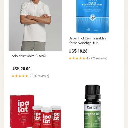
Bepanthol Derma mildes
Körperwaschgel für
empfindliche und trockene
US$ 18.28
Haut, 400 ml Creme
polo shirt white Size:XL
Darreichungsform_KMR
★★★★★
4.7 (19 reviews)
US$ 20.00
★★★★★
5.0 (6 reviews)