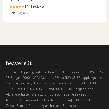
4.7 (18 reviews)
★★★★★
Sold :
Login>>
beavers.it
Kupplung Kupplungssatz für Peugeot 306 Cabriolet 1.6 KW 72 PS
98 Baujahr 2000 - 2002 Daihatsu 324 td (KW 85 PSKupplungsstze,
Made in Germany. Dieser Kupplungssatz hat folgenden Artikel :
951 200 279 + 950 200 020 + 951 200 690 Bei Rckgabe der
Altteile erhalten Sie 5 Euro gutgeschrieben Geeignet fr
folgende Getriebearten: Durchmesser [mm]: 200 Anzahl der
Zhne: 18 Im Lieferumfang enthaltene Bauteile: