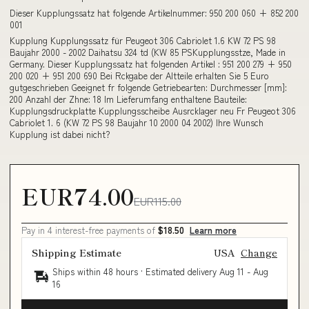
Dieser Kupplungssatz hat folgende Artikelnummer: 950 200 060 + 852 200
001
Kupplung Kupplungssatz für Peugeot 306 Cabriolet 1.6 KW 72 PS 98
Baujahr 2000 - 2002 Daihatsu 324 td (KW 85 PSKupplungsstze, Made in
Germany. Dieser Kupplungssatz hat folgenden Artikel : 951 200 279 + 950
200 020 + 951 200 690 Bei Rckgabe der Altteile erhalten Sie 5 Euro
gutgeschrieben Geeignet fr folgende Getriebearten: Durchmesser [mm]:
200 Anzahl der Zhne: 18 Im Lieferumfang enthaltene Bauteile:
Kupplungsdruckplatte Kupplungsscheibe Ausrcklager neu Fr Peugeot 306
Cabriolet 1. 6 (KW 72 PS 98 Baujahr 10 2000 04 2002) Ihre Wunsch
Kupplung ist dabei nicht?
EUR74.00
EUR115.00
Pay in 4 interest-free payments of
$18.50
Learn more
Shipping Estimate
USA
Change
Ships within 48 hours · Estimated delivery
Aug 11
-
Aug
16