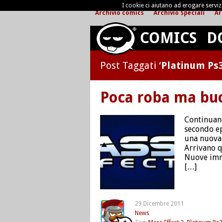
I cookie ci aiutano ad erogare servizi 
Archivio comics
Archivio Speciali
Ar
COMICS
D
Post Taggati ‘
Platinum Ps
Poca roba ma bu
Continuano
secondo ep
una nuova 
Arrivano q
Nuove imma
[…]
29 Dicembre 2011
News