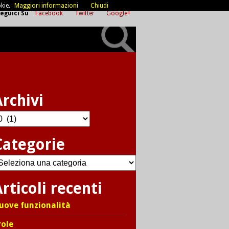
kie.
Maggiori informazioni
Chiudi
eguici Su
Facebook
Twitter
Google+
Archivi
chivi
Categorie
ategorie
rticoli recenti
uove funzionalità
role