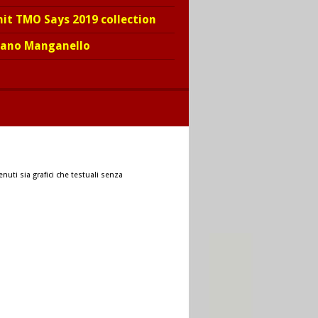
hit TMO Says 2019 collection
iano Manganello
nuti sia grafici che testuali senza