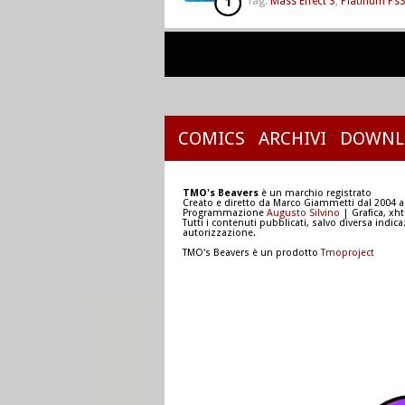
1
Tag:
Mass Effect 3
,
Platinum Ps
COMICS
ARCHIVI
DOWNL
TMO's Beavers
è un marchio registrato
Creato e diretto da Marco Giammetti dal 2004 a
Programmazione
Augusto Silvino
| Grafica, xh
Tutti i contenuti pubblicati, salvo diversa indic
autorizzazione.
TMO's Beavers è un prodotto
Tmoproject