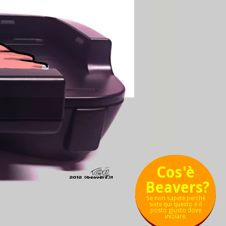
Cos'è
Beavers?
Se non sapete perchè
siete qui questo è il
posto giusto dove
iniziare.
χ