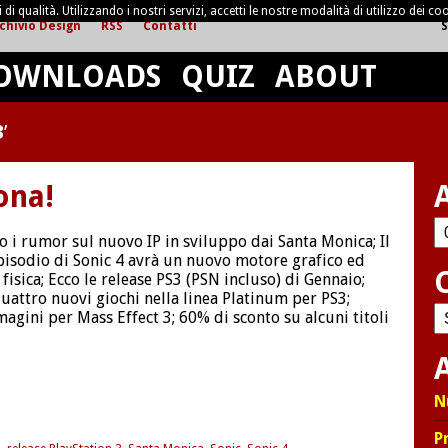
di qualità. Utilizzando i nostri servizi, accetti le nostre modalità di utilizzo dei coo
chivio Design
RSS
Contatti
S
OWNLOADS
QUIZ
ABOUT
3
’
ona!
Ar
 i rumor sul nuovo IP in sviluppo dai Santa Monica; Il
isodio di Sonic 4 avrà un nuovo motore grafico ed
fisica; Ecco le release PS3 (PSN incluso) di Gennaio;
uattro nuovi giochi nella linea Platinum per PS3;
C
gini per Mass Effect 3; 60% di sconto su alcuni titoli
A
N
P