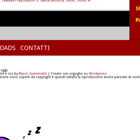
3
,
release PlayStation 3
,
Santa Monica
,
Sonic
,
Sonic 4
S
P
OADS
CONTATTI
 oggi.
tml e css by
Marco Giammetti
| Creato con orgoglio su
Wordpress
azione sono coperti da copyright è quindi vietata la riproduzione anche parziale di conte