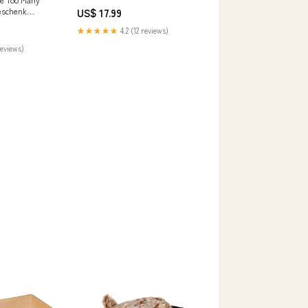
Kreislaufstörungen
eschenk
US$ 17.99
od
★★★★★
4.2 (12 reviews)
reviews)