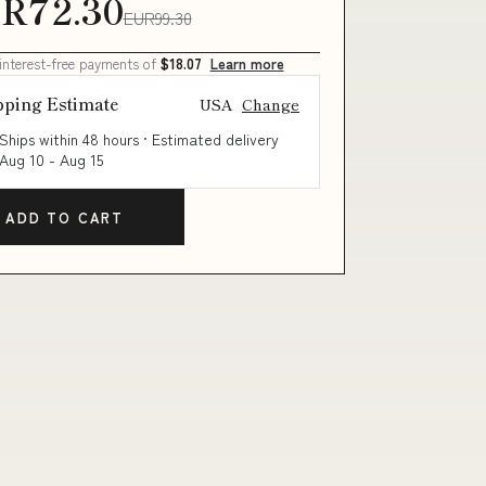
R72.30
EUR99.30
 interest-free payments of
$18.07
Learn more
pping Estimate
USA
Change
Ships within 48 hours · Estimated delivery
Aug 10
-
Aug 15
ADD TO CART