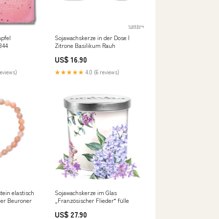
pfel
Sojawachskerze in der Dose |
1344
Zitrone Basilikum Rauh
US$ 16.90
reviews)
★★★★★
4.0 (6 reviews)
in elastisch
Sojawachskerze im Glas
er Beuroner
„Französischer Flieder“ fülle
US$ 27.90