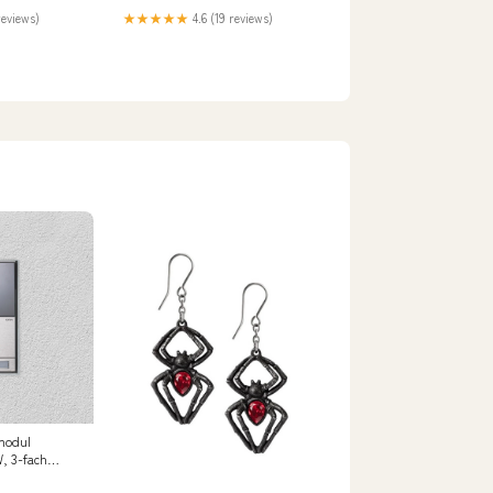
reviews)
★★★★★
4.6 (19 reviews)
modul
W, 3-fach
ank