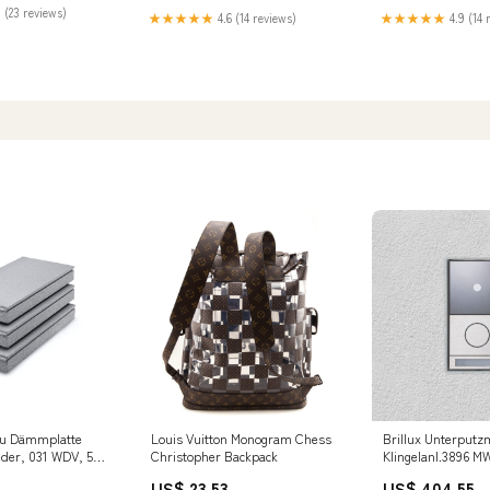
 (23 reviews)
★★★★★
4.6 (14 reviews)
★★★★★
4.9 (14 
ju Dämmplatte
Louis Vuitton Monogram Chess
Brillux Unterputz
der, 031 WDV, 50
Christopher Backpack
Klingelanl.3896 M
röße:450 dm²
balkon-austrittsb
US$ 23.53
US$ 404.55