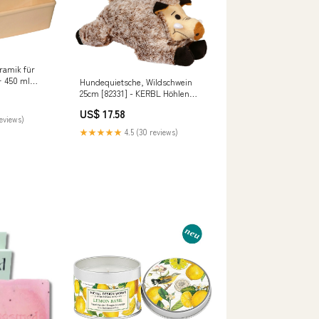
ramik für
+ 450 ml
Hundequietsche, Wildschwein
fige
25cm [82331] - KERBL Höhlen
und Kratzbäume
US$ 17.58
reviews)
★★★★★
4.5 (30 reviews)