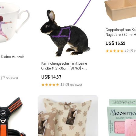
Doppelnapf aus Ke
Nagetiere 350 ml 
[82785] - KERBL Kä
US$ 16.59
★★★★★
4.2 (27 
 Kleine Auszeit
Kaninchengeschirr mit Leine
Größe M 21-35cm [81760] -
KERBL Matten
US$ 14.37
 (17 reviews)
★★★★★
4.7 (21 reviews)