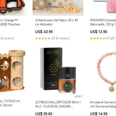
irr Orange M -
Zirbenkissen hell Natur 40 x 40
MOOSMED Granata
UNDE Flaschen
cm Aktivator
Naturseife, 100 g 
US$ 42.95
US$ 12.90
 (8 reviews)
★★★★★
4.0 (8 reviews)
★★★★★
4.1 (20 
s, 17x15x12 cm
ULTRASCHALLDIFFUSOR 80ml |
Armband Sonnenste
RBL Karma
No.2 - FLEUR DE SAKURA
mit Sonnenanhäng
Japansiche Kirschblüte Auszeit
US$ 59.00
US$ 14.90