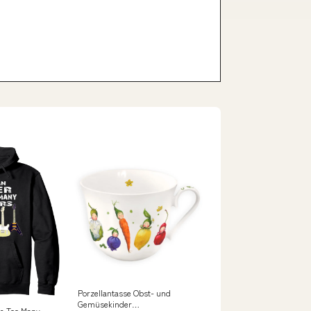
Porzellantasse Obst- und
Gemüsekinder
e Too Many