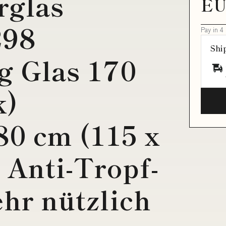
rglas
EU
298
Pay in 4
Shi
g Glas 170
k)
0 cm (115 x
 Anti-Tropf-
ehr nützlich