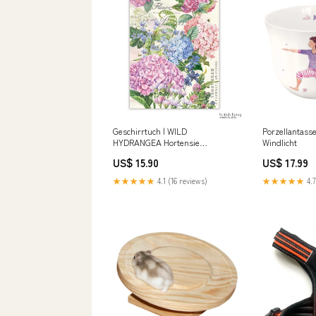
Geschirrtuch | WILD
Porzellantasse
HYDRANGEA Hortensie
Windlicht
Süßholzwurzel
US$ 15.90
US$ 17.99
★★★★★
4.1 (16 reviews)
★★★★★
4.7