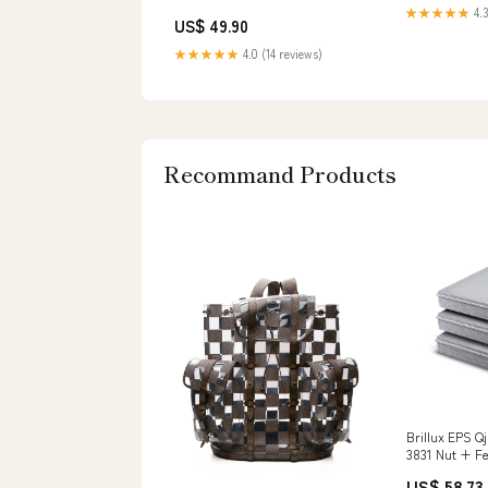
★★★★★
4.3
US$ 49.90
★★★★★
4.0 (14 reviews)
Recommand Products
Brillux EPS Q
3831 Nut + Fe
mm Gebindeg
US$ 58.73