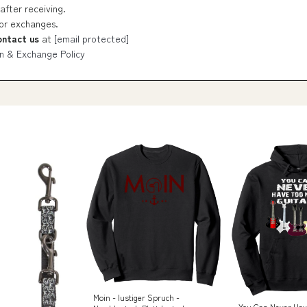
after receiving.
 or exchanges.
ontact us
at
[email protected]
n & Exchange Policy
Moin - lustiger Spruch -
You Can Never Hav