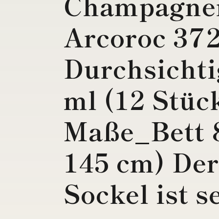
Champagne
Arcoroc 37
Durchsichti
ml (12 Stüc
Maße_Bett 8
145 cm) Der
Sockel ist s