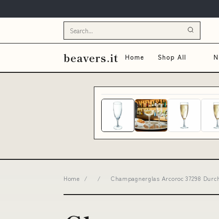
beavers.it
Home
Shop All
N
Home
/
/
Champagnerglas Arcoroc 37298 Durchsi