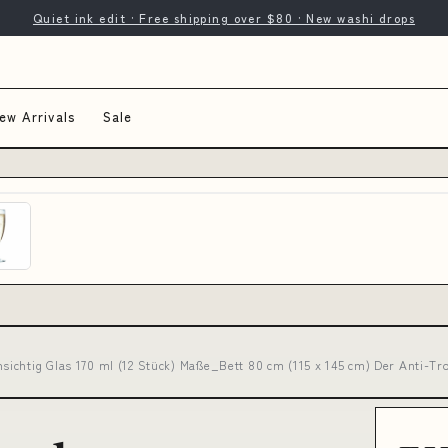
Quiet ink edit · Free shipping over $80 · New washi drops
ew Arrivals
Sale
chtig Glas 170 ml (12 Stück) Maße_Bett 80 cm (115 x 145 cm) Der Anti-Trop