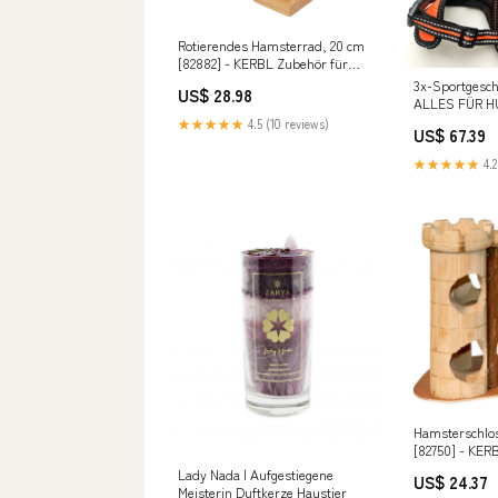
Rotierendes Hamsterrad, 20 cm
[82882] - KERBL Zubehör für
Küvetten
3x-Sportgesch
US$ 28.98
ALLES FÜR H
★★★★★
4.5 (10 reviews)
US$ 67.39
★★★★★
4.2
Hamsterschlos
[82750] - KE
Lady Nada | Aufgestiegene
US$ 24.37
Meisterin Duftkerze Haustier