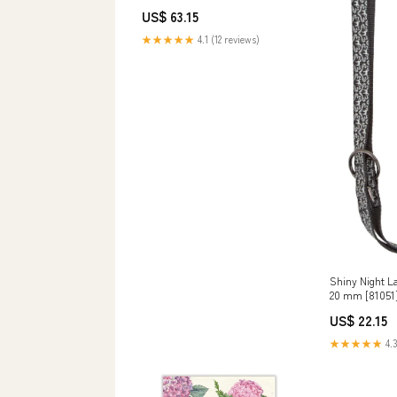
US$ 63.15
★★★★★
4.1 (12 reviews)
Shiny Night L
20 mm [81051
und Spielzeug
US$ 22.15
★★★★★
4.3