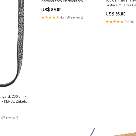
Norddeutsch Plattdeutsch
Guitars,Musiker G
Nordlicht Sweatshirt tsTopseller
US$ 89.00
Pullover Hoodie pr
US$ 93.00
★★★★★
4.7 (30 reviews)
★★★★★
4.4 (28 
anyard, 200 cm x
] - KERBL Zubehör
 (25 reviews)