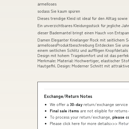
ärmelloses
sodass Sie kaum spüren
Dieses trendige Kleid ist ideal für den Alltag sow
Ein unverzichtbares Kleidungsstück für jegliche Jah
dieser Bademantel bringt einen Hauch von Entspann
Damen Eleganter Knielanger Rock mit seitlichem Sch
ärmellosesProduktbeschreibung Entdecken Sie uns
einem seitlichen Schlitz und aufflligen Knopfdetail
Design mit hohem Tragekomfort und ist das perfek
Merkmale: Material: Hochwertiger, elastischer Sto
Hautgefhl. Design: Moderner Schnitt mit attraktive
Exchange/Return Notes
We offer a
30-day
return/exchange service 
Final sale items
are not eligible for returns
To process your return/exchange,
please c
Please click here for more details>>>
Retur