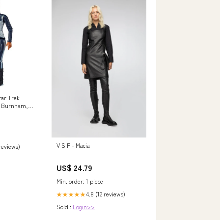
tar Trek
l Burnham,
iscovery)
 games
V S P - Macia
 reviews)
US$ 24.79
Min. order: 1 piece
4.8 (12 reviews)
★★★★★
Sold :
Login>>