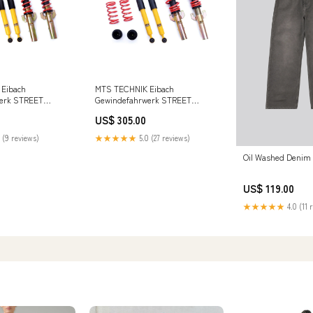
Eibach
MTS TECHNIK Eibach
erk STREET
Gewindefahrwerk STREET
koda Fabia 3
passend für Skoda Fabia 2
US$ 305.00
t TÜV) F35
Kombi (mit TÜV) st
 (9 reviews)
★★★★★
5.0 (27 reviews)
Oil Washed Denim
US$ 119.00
★★★★★
4.0 (11 