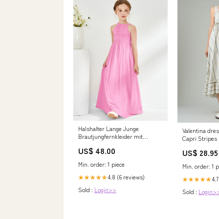
Halshalter Lange Junge
Valentina dres
Brautjungfernkleider mit
Capri Stripes
Doppelträgern Bonbonrosa
US$ 48.00
US$ 28.95
Größe:J6
Min. order: 1 piece
Min. order: 1 p
4.8 (6 reviews)
★★★★★
4.7
★★★★★
Sold :
Login>>
Sold :
Login>