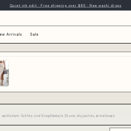
Quiet ink edit · Free shipping over $80 · New washi drops
ew Arrivals
Sale
seitlichem Schlitz und Knopfdetails Drune shijianlvtu ärmelloses