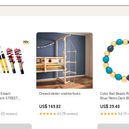
Eibach
Dreiecksleiter snekkerbuks
Color Ball Beads Ri
erk STREET
Blue/Retro Dark B
koda Octavia 3
Plated Größe:55/5
US$ 149.82
US$ 29.40
V) Motor:1.0TSI /
 / 1.5TSI / 1.6 /
 (23 reviews)
★★★★★
4.5 (18 reviews)
★★★★★
5.0 (11 
I / 2.0TSI RS /
I / 2.0TDI RS