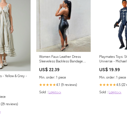
Women Faux Leather Dress
Playmates Toys: S
Sleeveless Backless Bandage
Universe - Michae
Bodycon Dresses : Clothing,
Science Officer (D
US$ 22.39
US$ 19.99
Shoes & Jewelry
worker placement
s - Yellow & Grey -
Min. order: 1 piece
Min. order: 1 piece
4.1 (9 reviews)
4.5 (22
★★★★★
★★★★★
Sold :
Login>>
Sold :
Login>>
iece
 (29 reviews)
>