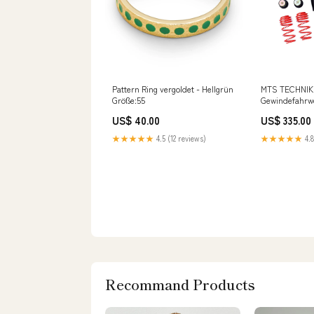
Pattern Ring vergoldet - Hellgrün
MTS TECHNIK 
Größe:55
Gewindefahrw
passend für S
US$ 40.00
US$ 335.00
Hatchback (mi
★★★★★
4.5 (12 reviews)
★★★★★
4.8
Recommand Products