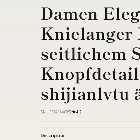
Damen Eleg
Knielanger 
seitlichem 
Knopfdetai
shijianlvtu
SKU 95340448352
4.2
Description