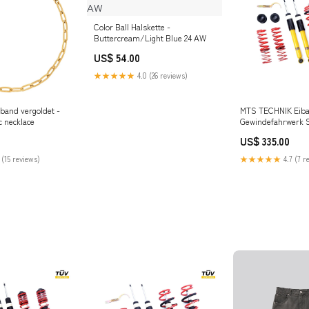
Color Ball Halskette -
Buttercream/Light Blue 24 AW
US$ 54.00
★★★★★
4.0 (26 reviews)
band vergoldet -
MTS TECHNIK Eib
c necklace
Gewindefahrwerk
passend für Seat 
US$ 335.00
TÜV) max. Achslast
HA):1080 kg; 1100 
 (15 reviews)
★★★★★
4.7 (7 r