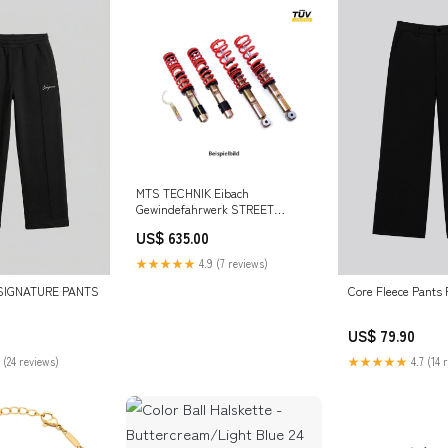
MTS TECHNIK Eibach
Gewindefahrwerk STREET
passend für BMW E23 (mit TÜV)
US$ 635.00
max. Achslast (VA; HA):1040 kg;
1150 kg
★★★★★
4.9 (7 reviews)
SIGNATURE PANTS
Core Fleece Pants
US$ 79.90
 (24 reviews)
★★★★★
4.7 (14 