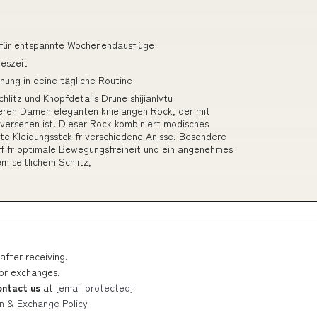
ie für entspannte Wochenendausflüge
reszeit
ung in deine tägliche Routine
litz und Knopfdetails Drune shijianlvtu
eren Damen eleganten knielangen Rock, der mit
s versehen ist. Dieser Rock kombiniert modisches
te Kleidungsstck fr verschiedene Anlsse. Besondere
ff fr optimale Bewegungsfreiheit und ein angenehmes
m seitlichem Schlitz,
after receiving.
 or exchanges.
ontact us
at
[email protected]
n & Exchange Policy