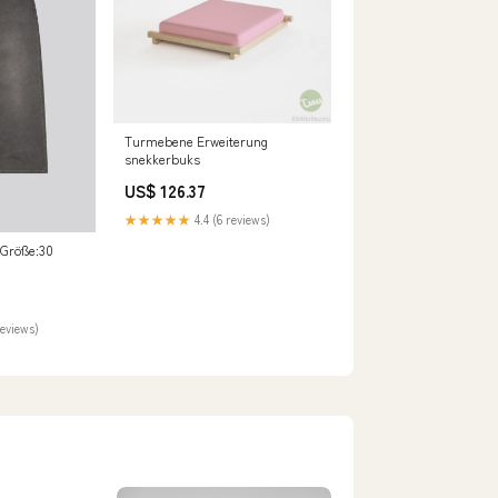
Turmebene Erweiterung
snekkerbuks
US$ 126.37
★★★★★
4.4 (6 reviews)
 Größe:30
reviews)