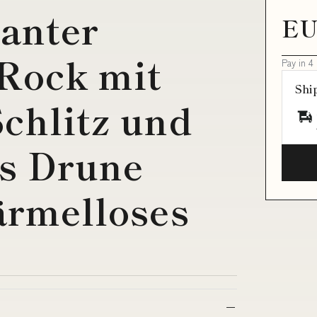
anter
EU
Rock mit
Pay in 4
Shi
Schlitz und
ls Drune
 ärmelloses