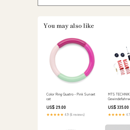
You may also like
Color Ring Quatro - Pink Sunset
MTS TECHNIK 
cat
Gewindefahrw
passend für S
US$ 29.00
US$ 335.00
Kombi (mit TÜ
1.2TSI / 1.4TSI
★★★★★
4.9 (6 reviews)
★★★★★
4.7
1.8TSI / 2.0TS
1.6TDI / 2.0TD