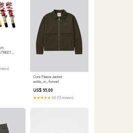
ach
 STREET
Leon 3 SC (mit
 (VA;
kg
eviews)
Core Fleece Jacket
antla_in_funnel
US$ 95.00
★★★★★
4.8 (13 reviews)