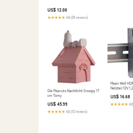
US$ 12.00
★★★★★
4.6 (29 reviews)
Mean Well HDR
Netzteil 12V 1
Die Peanuts Nachtlicht Snoopy 17
NewCategorie
cm Tomy
US$ 16.68
Valve/Electri
US$ 45.99
★★★★★
4.0
★★★★★
4.6 (12 reviews)