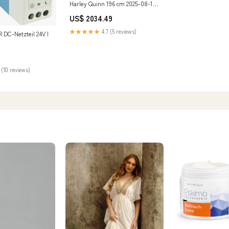
Harley Quinn 196 cm 2025-08-14-
Ausgelistet
US$ 2034.49
★★★★★
4.7 (5 reviews)
 DC-Netzteil 24V |
s/Apps/Ball
c/Modulating
 (10 reviews)