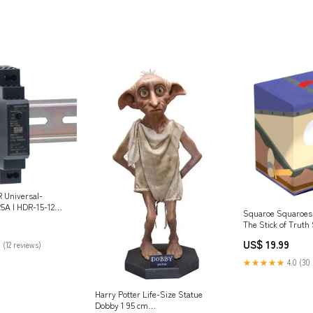
 Universal-
,25A | HDR-15-12
Squaroe Squaroes
s/Valves/Disc
The Stick of Truth
c/2-Way
Marshwalker Star 
US$ 19.99
 (12 reviews)
Black Series The 
★★★★★
4.0 (30 
Harry Potter Life-Size Statue
Dobby 1 95 cm