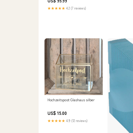
US$ 95.99
tool/Rivet gun
★★★★★
4.2 (7 reviews)
Hochzeitspost Glashaus silber
US$ 15.00
★★★★★
4.9 (12 reviews)