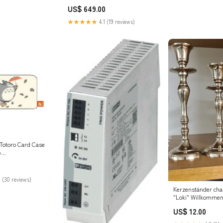
Ausgelistet06042025all
US$ 649.00
★★★★★
4.1 (19 reviews)
Totoro Card Case
o
22024upload
 (30 reviews)
Kerzenständer ch
"Loki" Willkomme
US$ 12.00