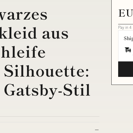
warzes
EU
kleid aus
Pay in 4
Shi
hleife
 Silhouette:
 Gatsby-Stil