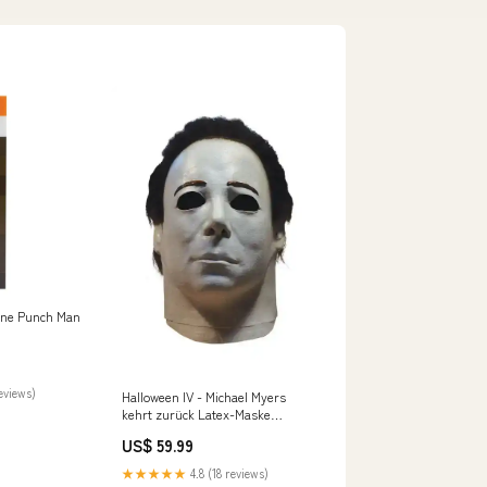
One Punch Man
eviews)
Halloween IV - Michael Myers
kehrt zurück Latex-Maske
Michael Myers Ahsoka
US$ 59.99
★★★★★
4.8 (18 reviews)