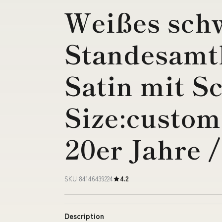
Weißes sch
Standesamt
Satin mit Sc
Size:custom
20er Jahre /
SKU 84146439224
4.2
Description