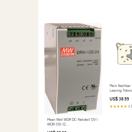
Mein Nachbar 
Leaving Totor
newmattel251
US$ 38.99
★★★★★
4.3
Mean Well WDR DC-Netzteil 12V |
WDR-120-12
NewCategories/Pneumatics/Air