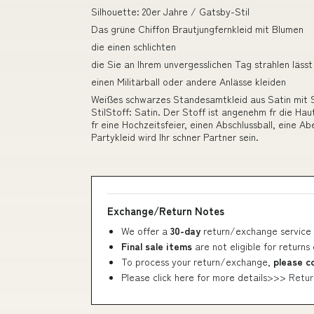
Silhouette: 20er Jahre / Gatsby-Stil
Das grüne Chiffon Brautjungfernkleid mit Blumen
die einen schlichten
die Sie an Ihrem unvergesslichen Tag strahlen lässt
einen Militärball oder andere Anlässe kleiden
Weißes schwarzes Standesamtkleid aus Satin mit S
StilStoff: Satin. Der Stoff ist angenehm fr die Hau
fr eine Hochzeitsfeier, einen Abschlussball, eine A
Partykleid wird Ihr schner Partner sein.
Exchange/Return Notes
We offer a
30-day
return/exchange service 
Final sale items
are not eligible for returns
To process your return/exchange,
please c
Please click here for more details>>>
Retur