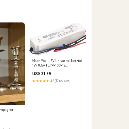
Mean Well LPV Universal-Netzteil
12V 8,5A | LPV-100-12
NewCategories/Tools/Hand
US$ 31.99
tools/Thread/Tap and
die/Holder and stock/Tap
★★★★★
4.2 (12 reviews)
Wrench
ampagner
n