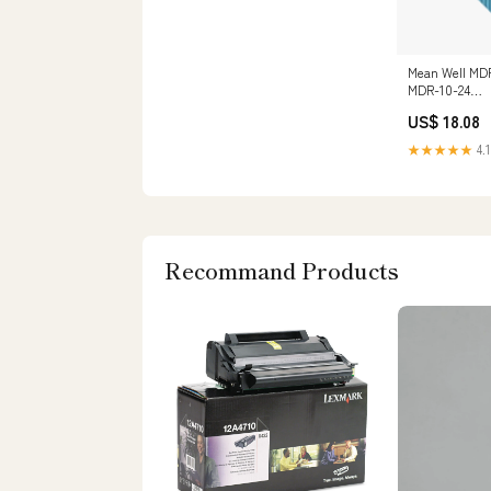
Mean Well MDR
MDR-10-24
NewCategorie
US$ 18.08
valve/Electri
actuator valve
★★★★★
4.1
Recommand Products