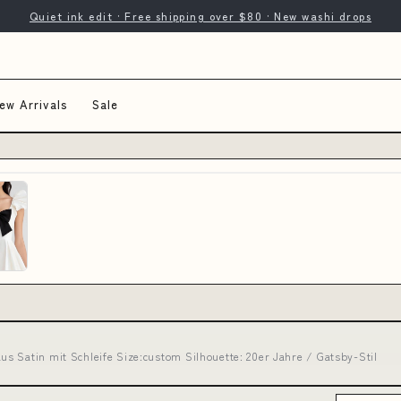
Quiet ink edit · Free shipping over $80 · New washi drops
ew Arrivals
Sale
s Satin mit Schleife Size:custom Silhouette: 20er Jahre / Gatsby-Stil