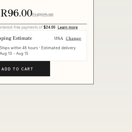
R96.00
EUR125.00
 interest-free payments of
$24.00
Learn more
pping Estimate
USA
Change
Ships within 48 hours · Estimated delivery
Aug 10
-
Aug 15
ADD TO CART