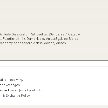
chleife Size:custom Silhouette: 20er Jahre / Gatsby-
t. Paketinhalt: 1 x Damenkleid. AnlassEgal, ob Sie es
bendparty oder andere Anlsse kleiden, dieses
after receiving.
 or exchanges.
ontact us
at
[email protected]
n & Exchange Policy