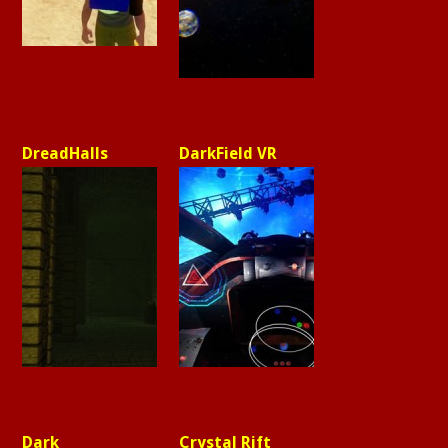
DreadHalls
DarkField VR
Dark
Crystal Rift