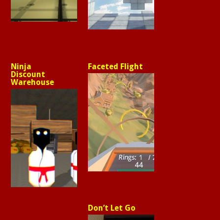
Ninja
Faceted Flight
Discount
Warehouse
Don’t Let Go