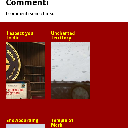
Commenti
I commenti sono chiusi.
I espect you
Uncharted
to die
territory
Snowboarding
Temple of
Merk