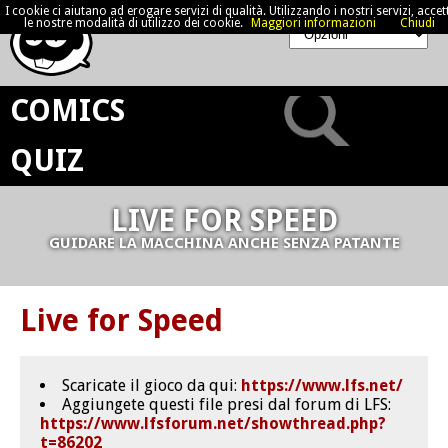
I cookie ci aiutano ad erogare servizi di qualità. Utilizzando i nostri servizi, accett
le nostre modalità di utilizzo dei cookie.
Maggiori informazioni
Chiudi
COMICS
QUIZ
LIVE FOR SPEED
GUIDARE LA MACCHINA ANCHE SENZA PATANTE
Live for Speed
Scaricate il gioco da qui:
https://www.lfs.net/
Aggiungete questi file presi dal forum di LFS:
https://www.lfsforum.net/showthread.php?
t=86202