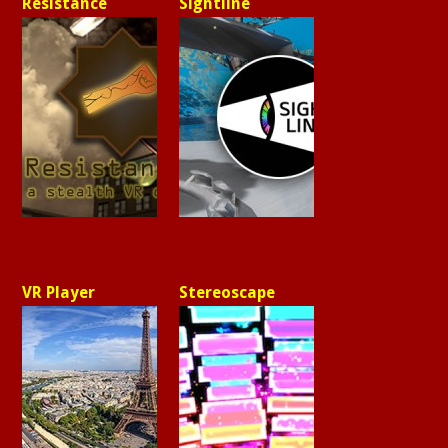
Resistance
Sightline
VR Player
Stereoscape