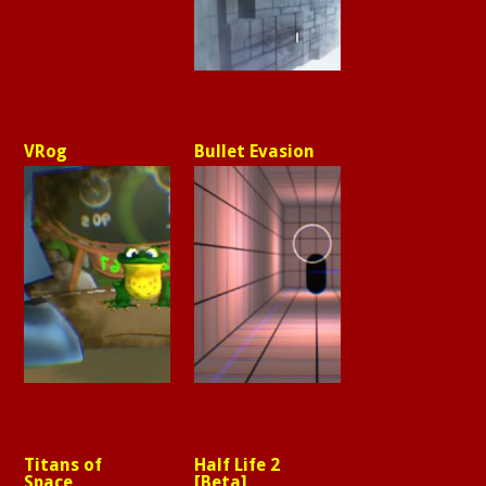
VRog
Bullet Evasion
Titans of
Half Life 2
Space
[Beta]