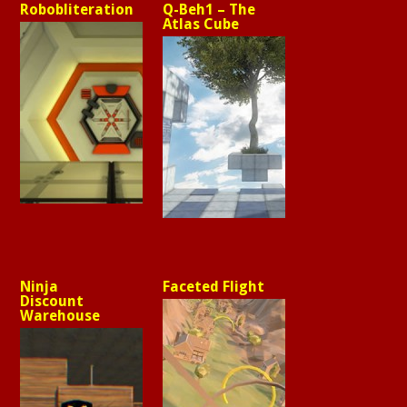
Robobliteration
Q-Beh1 – The
Atlas Cube
Ninja
Faceted Flight
Discount
Warehouse