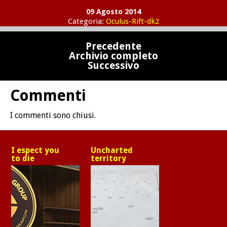
09 Agosto 2014
Categoria:
Oculus-Rift-dk2
Precedente
Archivio completo
Successivo
Commenti
I commenti sono chiusi.
I espect you
Uncharted
to die
territory