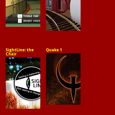
SightLine: the
Quake 1
Chair