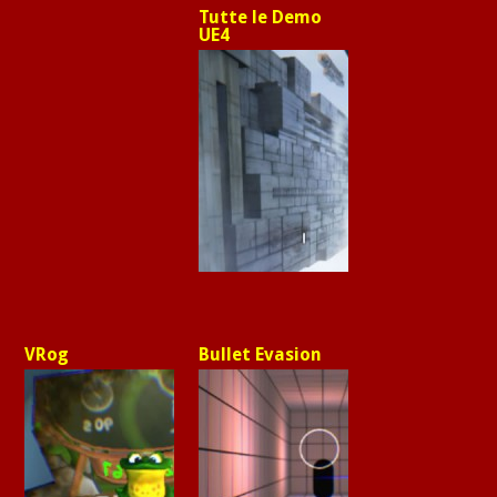
Tutte le Demo
UE4
VRog
Bullet Evasion