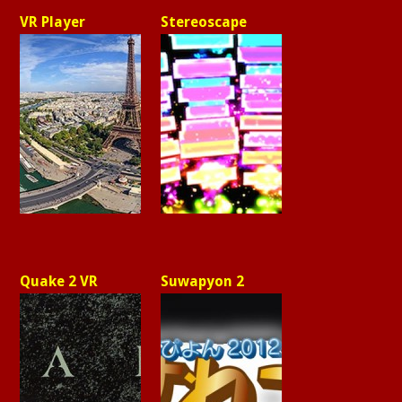
VR Player
Stereoscape
Quake 2 VR
Suwapyon 2