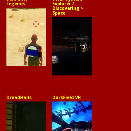
Legends
Explorer /
Discovering >
Space
DreadHalls
DarkField VR