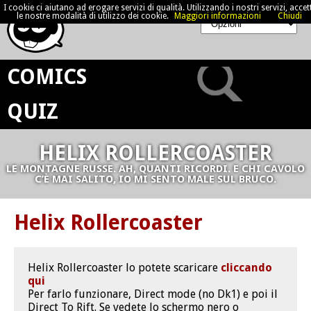
I cookie ci aiutano ad erogare servizi di qualità. Utilizzando i nostri servizi, accett
le nostre modalità di utilizzo dei cookie.
Maggiori informazioni
Chiudi
COMICS
QUIZ
HELIX ROLLERCOASTER
LE MONTAGNE RUSSE. AH, QUANTI RICORDI. E CHI CAVOLO
C’È MAI SALITO, IO MI SENTO MALE SUL BRUCO.
Helix Rollercoaster
Helix Rollercoaster lo potete scaricare
cliccando
qui
Per farlo funzionare, Direct mode (no Dk1) e poi il
Direct To Rift. Se vedete lo schermo nero o