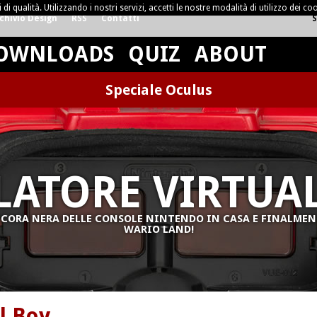
di qualità. Utilizzando i nostri servizi, accetti le nostre modalità di utilizzo dei coo
chivio Design
RSS
Contatti
S
OWNLOADS
QUIZ
ABOUT
Speciale Oculus
ATORE VIRTUA
 PECORA NERA DELLE CONSOLE NINTENDO IN CASA E FINALMEN
WARIO LAND!
l Boy