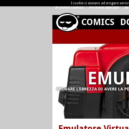
I cookie ci aiutano ad erogare servizi 
Archivio comics
Archivio Speciali
Ar
COMICS
D
EMUL
PROVARE L’EBREZZA DI AVERE LA
Emulatore Virtua