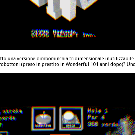
tto una versione bimbominchia tridimensionale inutilizzabile 
 robottoni (preso in prestito in Wonderful 101 anni dopo)? Un