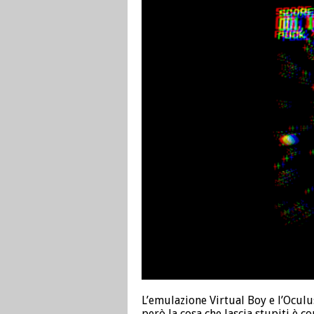
L’emulazione Virtual Boy e l’Oculu
però la cosa che lascia stupiti è c