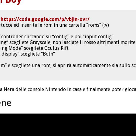
i
https://code.google.com/p/vbjin-ovr/
tucce ed inserite le rom in una cartella “roms” (:V)
 controller cliccando su “config” e poi “input config”
ing” scegliete Grayscale, non lasciate il rosso altrimenti morite
tting Mode” scegliete Oculus Rift
 display” scegliete “Both”
om” e scegliete una rom, si aprirà automaticamente sia sullo sc
ra Nera delle console Nintendo in casa e finalmente poter gioc
ene