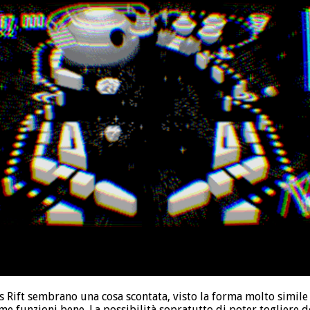
s Rift sembrano una cosa scontata, visto la forma molto simile 
ome funzioni bene. La possibilità sopratutto di poter togliere 