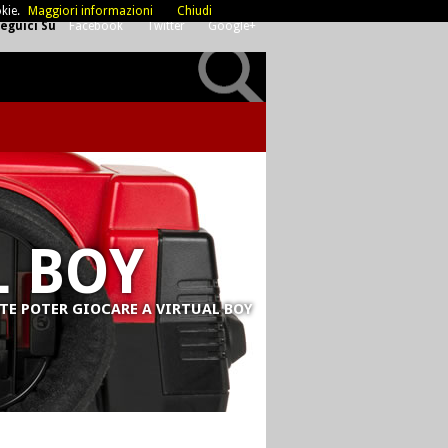
kie.
Maggiori informazioni
Chiudi
eguici Su
Facebook
Twitter
Google+
L BOY
TE POTER GIOCARE A VIRTUAL BOY