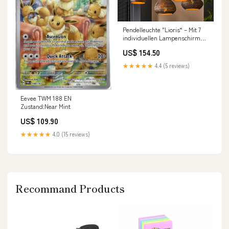
Pendelleuchte "Lioris“ – Mit 7
individuellen Lampenschirmen
aus Metall in Schwarz-Bronze
US$ 154.50
Style:Black-Bronze
★★★★★
4.4 (5 reviews)
Eevee TWM 188 EN
Zustand:Near Mint
US$ 109.90
★★★★★
4.0 (15 reviews)
Recommand Products