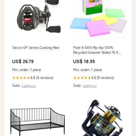
Post-It 5416-Rp-Ap 100%
Seviin GF Series Casting Reel
Recycled Greener Notes 76 X
76Mm Helsinki Pack 6
US$ 18.95
US$ 26.79
Watersoluble sketching pencils
Min. order: 1 piece
Min. order: 1 piece
4.6 (9 reviews)
4.8 (6 reviews)
★★★★★
★★★★★
Sold :
Login>>
Sold :
Login>>