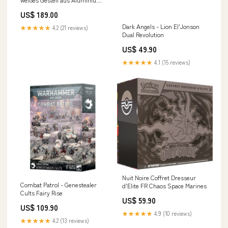
Sitzfläche aus Textilene,
US$ 189.00
verstellbare Rückenlehne
Style:Gray
Dark Angels - Lion El'Jonson
★★★★★
4.2 (21 reviews)
Dual Revolution
US$ 49.90
★★★★★
4.1 (15 reviews)
Nuit Noire Coffret Dresseur
Combat Patrol - Genestealer
d'Elite FR Chaos Space Marines
Cults Fairy Rise
US$ 59.90
US$ 109.90
★★★★★
4.9 (10 reviews)
★★★★★
4.2 (13 reviews)