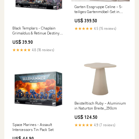
Garten Essgruppe Celine – 5-
teiliges Gartenmöbel-Set in
Weiß Stil:5-teilig
US$ 399.50
Black Templars - Chaplain
★★★★★
4.5 (15 reviews)
Grimaldus & Retinue Destiny
Soldiers
US$ 39.90
★★★★★
4.8 (18 reviews)
Beistelltisch Ruby – Aluminium
in Naturton Breite_290cm
US$ 124.50
Space Marines - Assault
★★★★★
4.9 (7 reviews)
Intercessors Tin Pack Set
US$ 44.90