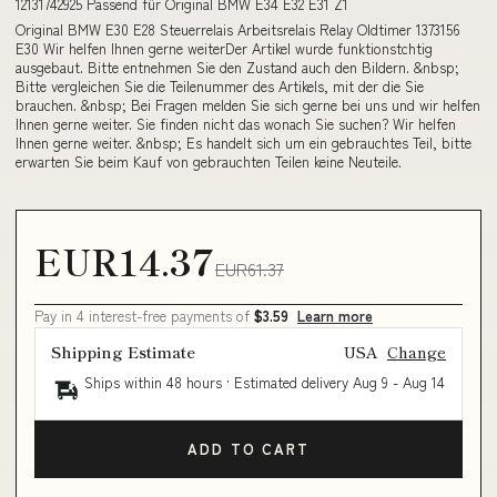
12131742925 Passend für Original BMW E34 E32 E31 Z1
Original BMW E30 E28 Steuerrelais Arbeitsrelais Relay Oldtimer 1373156
E30 Wir helfen Ihnen gerne weiterDer Artikel wurde funktionstchtig
ausgebaut. Bitte entnehmen Sie den Zustand auch den Bildern. &nbsp;
Bitte vergleichen Sie die Teilenummer des Artikels, mit der die Sie
brauchen. &nbsp; Bei Fragen melden Sie sich gerne bei uns und wir helfen
Ihnen gerne weiter. Sie finden nicht das wonach Sie suchen? Wir helfen
Ihnen gerne weiter. &nbsp; Es handelt sich um ein gebrauchtes Teil, bitte
erwarten Sie beim Kauf von gebrauchten Teilen keine Neuteile.
EUR14.37
EUR61.37
Pay in 4 interest-free payments of
$3.59
Learn more
Shipping Estimate
USA
Change
Ships within 48 hours · Estimated delivery
Aug 9
-
Aug 14
ADD TO CART