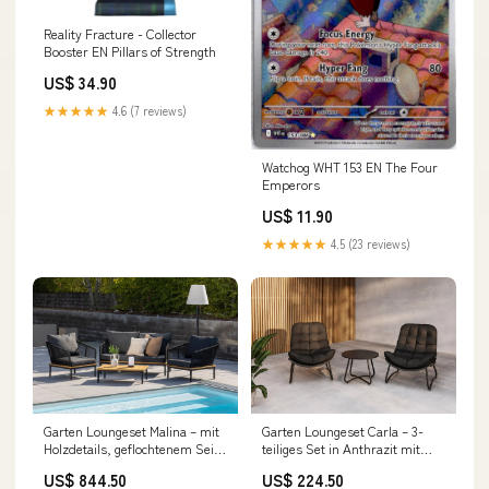
Reality Fracture - Collector
Booster EN Pillars of Strength
US$ 34.90
★★★★★
4.6 (7 reviews)
Watchog WHT 153 EN The Four
Emperors
US$ 11.90
★★★★★
4.5 (23 reviews)
Garten Loungeset Malina – mit
Garten Loungeset Carla – 3-
Holzdetails, geflochtenem Seil
teiliges Set in Anthrazit mit
& grauen Kissen Style:Black
Sesseln & Tisch
US$ 844.50
US$ 224.50
Style:Anthracite