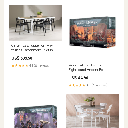
Garten Essgruppe Toril – 7-
teiliges Gartenmöbel-Set in
Schwarz/Weiß Stil:7-teilig
US$ 599.50
World Eaters - Exalted
★★★★★
4.1 (28 reviews)
Eightbound Ancient Roar
US$ 44.90
★★★★★
4.9 (26 reviews)