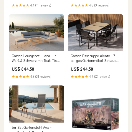
★★★★★
4.4 (11 reviews)
★★★★★
4.6 (9 reviews)
Garten Loungeset Luana – in
Garten Essgruppe Alento – 7-
Weiß & Schwarz mit Teak-Tisch
teiliges Gartenmöbel-Set aus
& Polstern Preis_<100€
Stahl und Polystone
US$ 844.50
US$ 244.50
Stil:Schwarz
★★★★★
4.6 (24 reviews)
★★★★★
4.7 (22 reviews)
2er Set Gartenstuhl Awa -
weißes Gestell aus Aluminium,