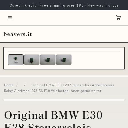
Quiet ink edit · Free shipping over $80 · New washi drops
beavers.it
Home
/
/
Original BMW E30 E28 Steuerrelais Arbeitsrelais
Relay Oldtimer 1373156 E30 Wir helfen Ihnen gerne weiter
Original BMW E30
E28 Steuerrelais