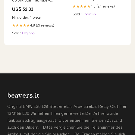
Geometric Leopard Print
4.8 (27 reviews)
★★★★★
US$ 52.33
Pendant Women's Sneakers
Sold :
Login>>
Min. order: 1 piece
4.8 (21 reviews)
★★★★★
Sold :
Login>>
beavers.it
Original BMW E30 E28 Steuerrelais Arbeitsrelais Relay Oldtimer
1373156 E30 Wir helfen Ihnen gerne weiterDer Artikel wurde
funktionstchtig ausgebaut. Bitte entnehmen Sie den Zustand
auch den Bildern. Bitte vergleichen Sie die Teilenummer des
Artikels, mit der die Sie brauchen. Bei Fragen melden Sie sich