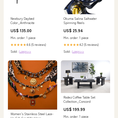
Newbury Daybed
Okuma Salina Saltwater
Color_Anthracite
Spinning Reels
US$ 135.00
US$ 25.94
Min. order: 1 piece
Min. order: 1 piece
4.6 (5 reviews)
4.2 (5 reviews)
★★★★★
★★★★★
Sold :
Login>>
Sold :
Login>>
Rodez Coffee Table Set
Collection_Concord
US$ 199.99
Women’s Stainless Steel Lace-
Min. order: 1 piece
Up Silk Scarf Necklace –