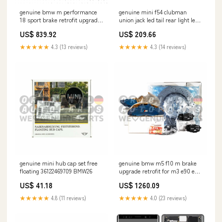
genuine bmw m performance
genuine mini f54 clubman
18 sport brake retrofit upgrade
union jack led tail rear light left
kit yellow gold 1 f20 f21 2 f22 f23
black edition BMW23
US$ 839.92
US$ 209.66
3 f30 f31 4 f32 f33 f36 VAG04
★★★★★
4.3 (13 reviews)
★★★★★
4.3 (14 reviews)
genuine mini hub cap set free
genuine bmw m5 f10 m brake
floating 36122469709 BMW26
upgrade retrofit for m3 e90 e92
VAG06
US$ 41.18
US$ 1260.09
★★★★★
4.8 (11 reviews)
★★★★★
4.0 (23 reviews)