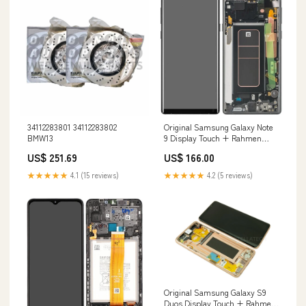
34112283801 34112283802
Original Samsung Galaxy Note
BMW13
9 Display Touch + Rahmen
Schwarz SM-N960F Ersatzteil
US$ 251.69
US$ 166.00
★★★★★
4.1 (15 reviews)
★★★★★
4.2 (5 reviews)
Original Samsung Galaxy S9
Duos Display Touch + Rahmen