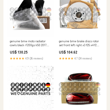
genuine bmw moto radiator
genuine bmw brake discs rotor
cowls black r1200gs k50 2017
set front left right x3 f25 x4 f26
2018 r1250gs 77422459694
328x28mm 34106879122 BMW30
US$ 130.25
US$ 104.62
BMW50
★★★★★
4.9 (26 reviews)
★★★★★
4.7 (24 reviews)