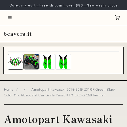
Quiet ink edit · Free shipping over $80 · New washi drops
beavers.it
Home
/
/
Amotopart Kawasaki 2016-2019 ZX10R Green Black
Color Mix Abzugskit Car Grille Passt KTM EXC-G 250 Rennen
Amotopart Kawasaki