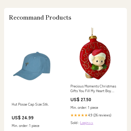
Recommand Products
Precious Moments Christmas
Gifts You Fill My Heart Boy
Bisque Porcelain Ornament
US$ 27.50
#161029 garden chime
Hut Posse Cap Size:Stk.
Min. order: 1 piece
4.9 (26 reviews)
★★★★★
US$ 24.99
Sold :
Login>>
Min. order: 1 piece