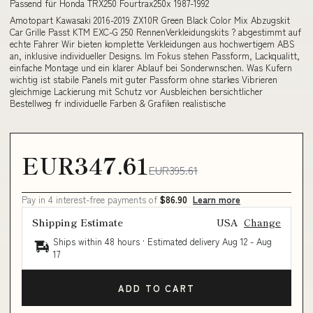
Passend für Honda TRX250 Fourtrax250x 1987-1992
Amotopart Kawasaki 2016-2019 ZX10R Green Black Color Mix Abzugskit
Car Grille Passt KTM EXC-G 250 RennenVerkleidungskits ? abgestimmt auf
echte Fahrer Wir bieten komplette Verkleidungen aus hochwertigem ABS
an, inklusive individueller Designs. Im Fokus stehen Passform, Lackqualitt,
einfache Montage und ein klarer Ablauf bei Sonderwnschen. Was Kufern
wichtig ist stabile Panels mit guter Passform ohne starkes Vibrieren
gleichmige Lackierung mit Schutz vor Ausbleichen bersichtlicher
Bestellweg fr individuelle Farben & Grafiken realistische
EUR347.61
EUR395.61
Pay in 4 interest-free payments of
$86.90
Learn more
Shipping Estimate
USA
Change
Ships within 48 hours · Estimated delivery
Aug 12
-
Aug
17
ADD TO CART