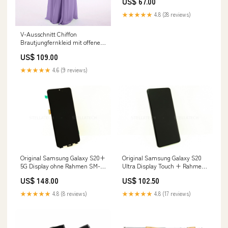
US$ 67.00
Reparatur-Service
★★★★★
4.8 (28 reviews)
V-Ausschnitt Chiffon
Brautjungfernkleid mit offenem
Rücken Tahiti Gwendolyn
US$ 109.00
★★★★★
4.6 (9 reviews)
Original Samsung Galaxy S20+
Original Samsung Galaxy S20
5G Display ohne Rahmen SM-
Ultra Display Touch + Rahmen
G986B Ersatzteil
Schwarz (excl. Cam) SM-G988B
US$ 148.00
US$ 102.50
Reparatur-Service
★★★★★
4.8 (8 reviews)
★★★★★
4.8 (17 reviews)