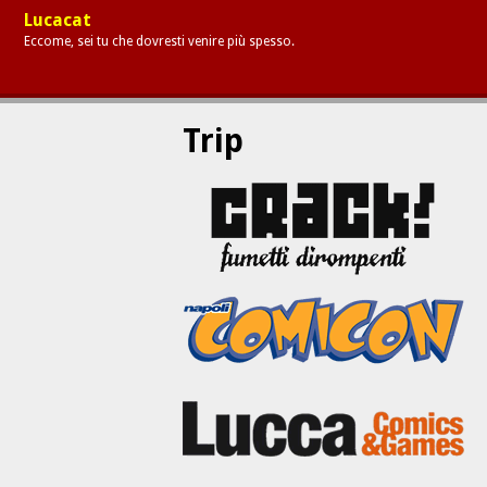
Lucacat
Eccome, sei tu che dovresti venire più spesso.
Trip