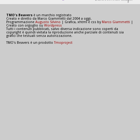
TMO's Beavers
è un marchio registrato
Creato e diretto da Marco Giammetti dal 2004 a oggi.
Programmazione
Augusto Silvino
| Grafica, xhtml e css by
Marco Giammetti
|
Creato con orgoglio su
Wordpress
Tutti i contenuti pubblicati, salvo diversa indicazione sono coperti da
copyright è quindi vietata la riproduzione anche parziale di contenuti sia
grafici che testuali senza autorizzazione.
TMO's Beavers è un prodotto
Tmoproject