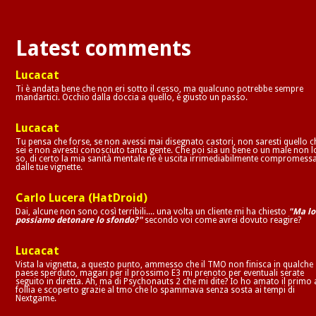
Latest comments
Lucacat
Ti è andata bene che non eri sotto il cesso, ma qualcuno potrebbe sempre
mandartici. Occhio dalla doccia a quello, è giusto un passo.
Lucacat
Tu pensa che forse, se non avessi mai disegnato castori, non saresti quello c
sei e non avresti conosciuto tanta gente. Che poi sia un bene o un male non l
so, di certo la mia sanità mentale ne è uscita irrimediabilmente compromess
dalle tue vignette.
Carlo Lucera (HatDroid)
Dai, alcune non sono così terribili.... una volta un cliente mi ha chiesto
"Ma lo
possiamo detonare lo sfondo?"
secondo voi come avrei dovuto reagire?
Lucacat
Vista la vignetta, a questo punto, ammesso che il TMO non finisca in qualche
paese sperduto, magari per il prossimo E3 mi prenoto per eventuali serate
seguito in diretta. Ah, ma di Psychonauts 2 che mi dite? Io ho amato il primo 
follia e scoperto grazie al tmo che lo spammava senza sosta ai tempi di
Nextgame.