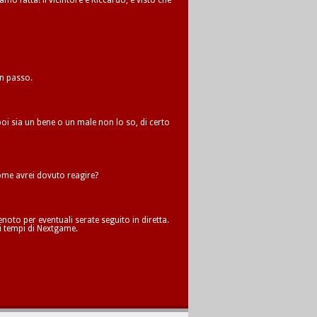
amo fatta! il vicintore è Riccardo, e visto che
un passo.
oi sia un bene o un male non lo so, di certo
me avrei dovuto reagire?
oto per eventuali serate seguito in diretta.
i tempi di Nextgame.