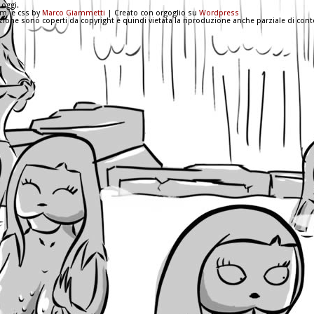
 oggi.
tml e css by
Marco Giammetti
| Creato con orgoglio su
Wordpress
azione sono coperti da copyright è quindi vietata la riproduzione anche parziale di conte