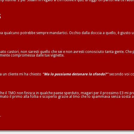
ip Runner 2 per Steam in regalo a chi risolve il quiz di oggi! Un parto! Ma ce l’abbi
s
 ma qualcuno potrebbe sempre mandartici. Occhio dalla doccia a quello, è giusto 
to castori, non saresti quello che sei e non avresti conosciuto tanta gente. Che p
ilmente compromessa dalle tue vignette.
ta un cliente mi ha chiesto
"Ma lo possiamo detonare lo sfondo?"
secondo voi co
he il TMO non finisca in qualche paese sperduto, magari per il prossimo E3 mi pren
mato il primo alla follia e scoperto grazie al tmo che lo spammava senza sosta a
.