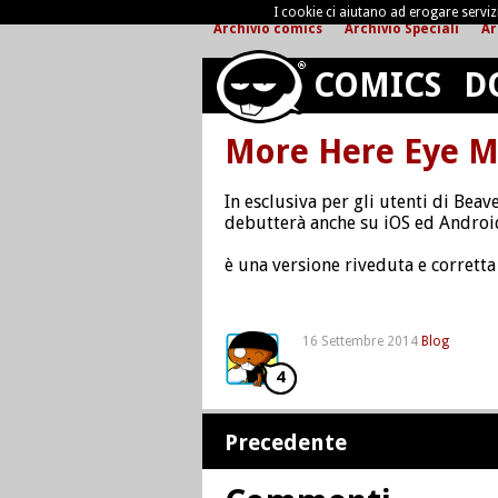
I cookie ci aiutano ad erogare servizi 
Archivio comics
Archivio Speciali
Ar
COMICS
D
More Here Eye Mo
In esclusiva per gli utenti di Bea
debutterà anche su iOS ed Androi
è una versione riveduta e corretta 
16 Settembre 2014
Blog
4
Precedente