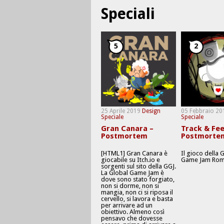
Speciali
5
2
25 Aprile 2019
Design
05 Febbraio 20
Speciale
Speciale
Gran Canara –
Track & Fee
Postmortem
Postmorte
[HTML1] Gran Canara è
Il gioco della 
giocabile su Itch.io e
Game Jam Rom
sorgenti sul sito della GGJ.
La Global Game Jam è
dove sono stato forgiato,
non si dorme, non si
mangia, non ci si riposa il
cervello, si lavora e basta
per arrivare ad un
obiettivo. Almeno così
pensavo che dovesse