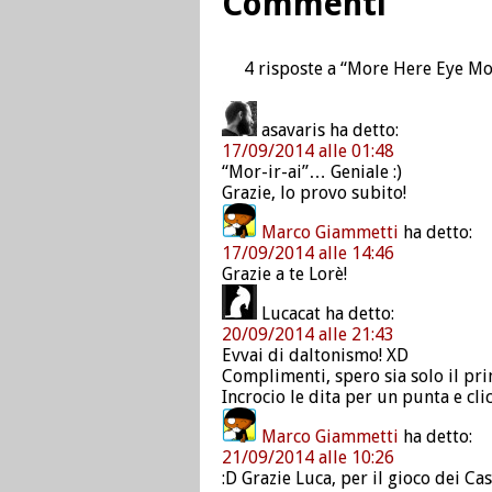
Commenti
4 risposte a “More Here Eye Mo
asavaris
ha detto:
17/09/2014 alle 01:48
“Mor-ir-ai”… Geniale :)
Grazie, lo provo subito!
Marco Giammetti
ha detto:
17/09/2014 alle 14:46
Grazie a te Lorè!
Lucacat
ha detto:
20/09/2014 alle 21:43
Evvai di daltonismo! XD
Complimenti, spero sia solo il pri
Incrocio le dita per un punta e clic
Marco Giammetti
ha detto:
21/09/2014 alle 10:26
:D Grazie Luca, per il gioco dei C