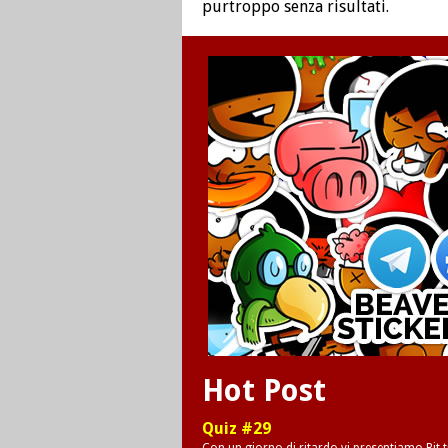
purtroppo senza risultati.
Hot Post
Quiz #29