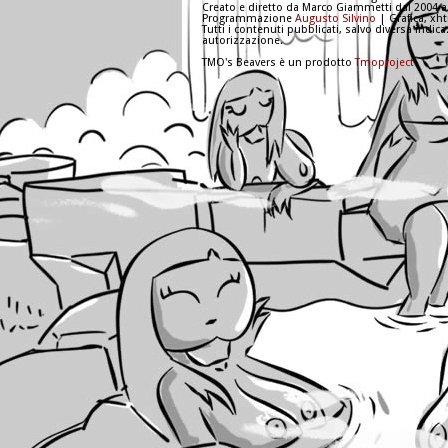
Creato e diretto da Marco Giammetti dal 2004 a
Programmazione
Augusto Silvino
| Grafica, xh
Tutti i contenuti pubblicati, salvo diversa indic
autorizzazione.
TMO's Beavers è un prodotto
Tmoproject