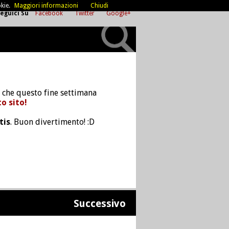
kie.
Maggiori informazioni
Chiudi
eguici Su
Facebook
Twitter
Google+
, che questo fine settimana
o sito!
tis
. Buon divertimento! :D
Successivo