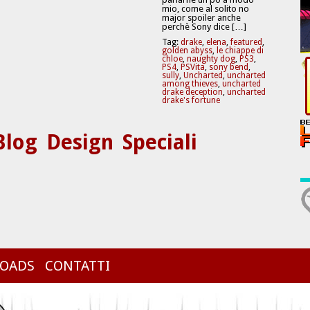
mio, come al solito no
major spoiler anche
perchè Sony dice […]
Tag:
drake
,
elena
,
featured
,
golden abyss
,
le chiappe di
chloe
,
naughty dog
,
PS3
,
PS4
,
PSVita
,
sony bend
,
sully
,
Uncharted
,
uncharted
among thieves
,
uncharted
drake deception
,
uncharted
drake's fortune
Blog
Design
Speciali
OADS
CONTATTI