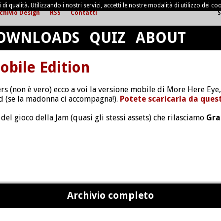
di qualità. Utilizzando i nostri servizi, accetti le nostre modalità di utilizzo dei coo
chivio Design
RSS
Contatti
S
OWNLOADS
QUIZ
ABOUT
bile Edition
vers (non è vero) ecco a voi la versione mobile di More Here Eye
d (se la madonna ci accompagna!).
Potete scaricarla da quest
del gioco della Jam (quasi gli stessi assets) che rilasciamo
Gra
Archivio completo