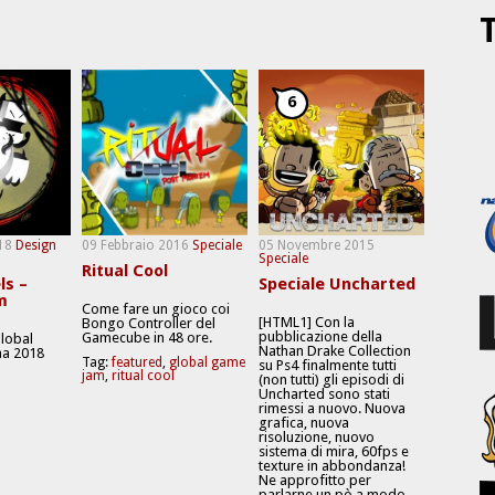
T
6
18
Design
09 Febbraio 2016
Speciale
05 Novembre 2015
Speciale
Ritual Cool
ls –
Speciale Uncharted
m
Come fare un gioco coi
[HTML1] Con la
Bongo Controller del
pubblicazione della
Gamecube in 48 ore.
Global
Nathan Drake Collection
a 2018
Tag:
featured
,
global game
su Ps4 finalmente tutti
jam
,
ritual cool
(non tutti) gli episodi di
Uncharted sono stati
rimessi a nuovo. Nuova
grafica, nuova
risoluzione, nuovo
sistema di mira, 60fps e
texture in abbondanza!
Ne approfitto per
parlarne un pò a modo