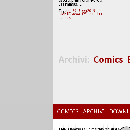
essere, prima di arrivare a
Las Palmas. […]
Tag:
ggj 2019
,
ggj2019
,
Global Game Jam 2019
,
las
palmas
Archivi:
Comics
COMICS
ARCHIVI
DOWNL
TMO's Beavers
è un marchio registrato