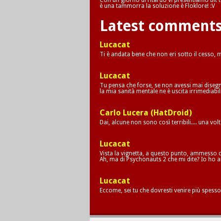
Con un giorno di ritardo vi presentiamo Bit tr
è una tammorra la soluzione è Floklore! :V
Latest comment
Lucacat
Ti è andata bene che non eri sotto il cesso,
Lucacat
Tu pensa che forse, se non avessi mai disegna
la mia sanità mentale ne è uscita irrimediab
Carlo Lucera (HatDroid)
Dai, alcune non sono così terribili.... una vol
Lucacat
Vista la vignetta, a questo punto, ammesso c
Ah, ma di Psychonauts 2 che mi dite? Io ho a
Lucacat
Eccome, sei tu che dovresti venire più spesso