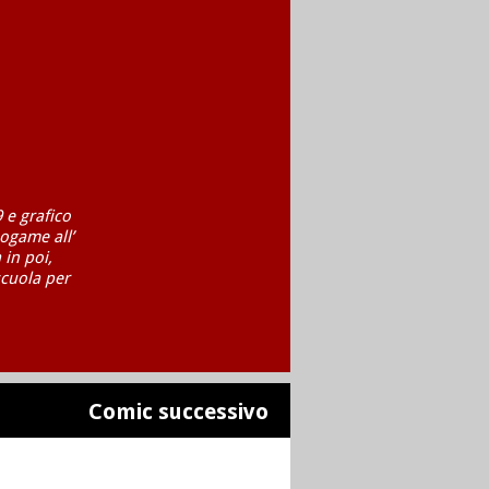
 e grafico
ogame all’
 in poi,
scuola per
Comic successivo