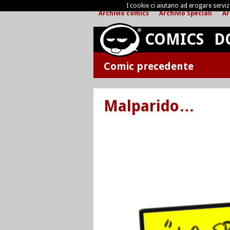
I cookie ci aiutano ad erogare servizi 
Archivio comics
Archivio Speciali
Ar
COMICS
D
Comic precedente
Malparido…