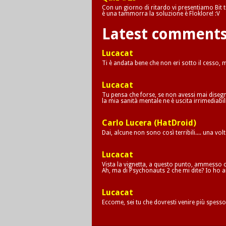
Con un giorno di ritardo vi presentiamo Bit tr
è una tammorra la soluzione è Floklore! :V
Latest comment
Lucacat
Ti è andata bene che non eri sotto il cesso,
Lucacat
Tu pensa che forse, se non avessi mai disegna
la mia sanità mentale ne è uscita irrimediab
Carlo Lucera (HatDroid)
Dai, alcune non sono così terribili.... una vol
Lucacat
Vista la vignetta, a questo punto, ammesso c
Ah, ma di Psychonauts 2 che mi dite? Io ho a
Lucacat
Eccome, sei tu che dovresti venire più spesso