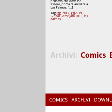
pensavo che dovesse
essere, prima di arrivare a
Las Palmas. […]
Tag:
ggj 2019
,
ggj2019
,
Global Game Jam 2019
,
las
palmas
Archivi:
Comics
COMICS
ARCHIVI
DOWNL