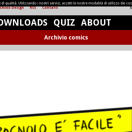
di qualità. Utilizzando i nostri servizi, accetti le nostre modalità di utilizzo dei coo
chivio Design
RSS
Contatti
S
OWNLOADS
QUIZ
ABOUT
Archivio comics