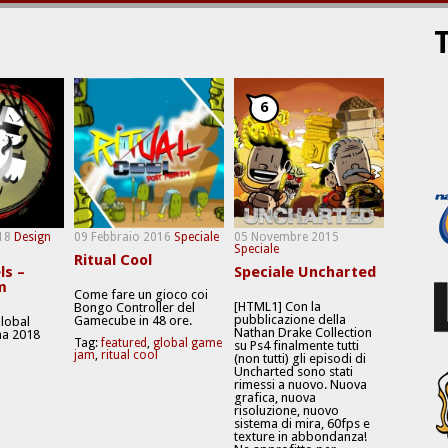
T
6
18
Design
09 Febbraio 2016
Speciale
05 Novembre 2015
Speciale
Ritual Cool
ls –
Speciale Uncharted
m
Come fare un gioco coi
[HTML1] Con la
Bongo Controller del
pubblicazione della
Gamecube in 48 ore.
Global
Nathan Drake Collection
a 2018
Tag:
featured
,
global game
su Ps4 finalmente tutti
jam
,
ritual cool
(non tutti) gli episodi di
Uncharted sono stati
rimessi a nuovo. Nuova
grafica, nuova
risoluzione, nuovo
sistema di mira, 60fps e
texture in abbondanza!