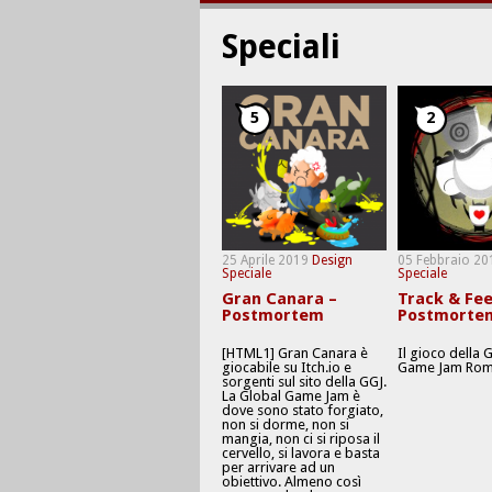
Speciali
5
2
25 Aprile 2019
Design
05 Febbraio 20
Speciale
Speciale
Gran Canara –
Track & Fee
Postmortem
Postmorte
[HTML1] Gran Canara è
Il gioco della 
giocabile su Itch.io e
Game Jam Rom
sorgenti sul sito della GGJ.
La Global Game Jam è
dove sono stato forgiato,
non si dorme, non si
mangia, non ci si riposa il
cervello, si lavora e basta
per arrivare ad un
obiettivo. Almeno così