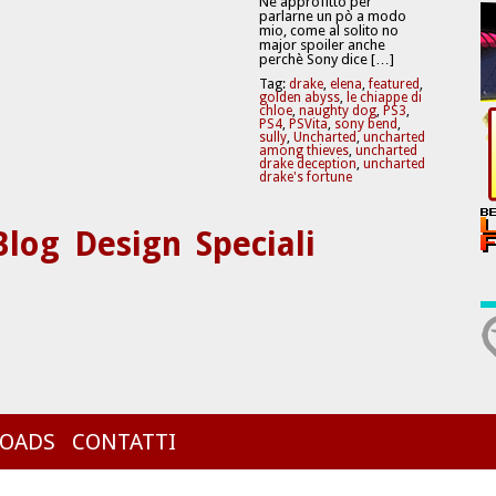
Ne approfitto per
parlarne un pò a modo
mio, come al solito no
major spoiler anche
perchè Sony dice […]
Tag:
drake
,
elena
,
featured
,
golden abyss
,
le chiappe di
chloe
,
naughty dog
,
PS3
,
PS4
,
PSVita
,
sony bend
,
sully
,
Uncharted
,
uncharted
among thieves
,
uncharted
drake deception
,
uncharted
drake's fortune
Blog
Design
Speciali
OADS
CONTATTI