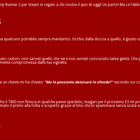
ip Runner 2 per Steam in regalo a chi risolve il quiz di oggi! Un parto! Ma ce l’abbi
s
 ma qualcuno potrebbe sempre mandartici. Occhio dalla doccia a quello, è giusto 
to castori, non saresti quello che sei e non avresti conosciuto tanta gente. Che p
ilmente compromessa dalle tue vignette.
ta un cliente mi ha chiesto
"Ma lo possiamo detonare lo sfondo?"
secondo voi co
he il TMO non finisca in qualche paese sperduto, magari per il prossimo E3 mi pren
mato il primo alla follia e scoperto grazie al tmo che lo spammava senza sosta a
.