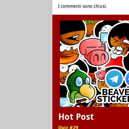
I commenti sono chiusi.
Hot Post
Quiz #29