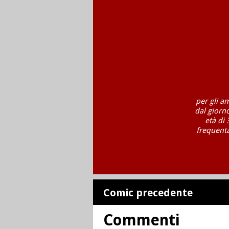
per gli a
dal giorn
età di 
frequenta
Comic precedente
Commenti