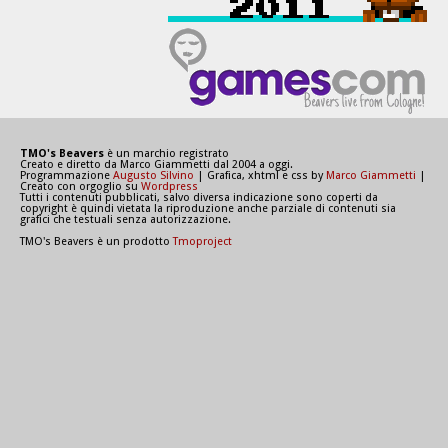
TMO's Beavers
è un marchio registrato
Creato e diretto da Marco Giammetti dal 2004 a oggi.
Programmazione
Augusto Silvino
| Grafica, xhtml e css by
Marco Giammetti
|
Creato con orgoglio su
Wordpress
Tutti i contenuti pubblicati, salvo diversa indicazione sono coperti da
copyright è quindi vietata la riproduzione anche parziale di contenuti sia
grafici che testuali senza autorizzazione.
TMO's Beavers è un prodotto
Tmoproject