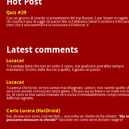
Hot Post
Quiz #29
Con un giorno di ritardo vi presentiamo Bit trip Runner 2 per Steam in regalo
chi risolve il quiz di oggi! Un parto! Ma ce l’abbiamo fatta! il vicintore è Riccar
visto che è una tammorra la soluzione è Floklore! :V
Latest comments
Lucacat
Ti è andata bene che non eri sotto il cesso, ma qualcuno potrebbe sempre
mandartici. Occhio dalla doccia a quello, è giusto un passo.
Lucacat
Tu pensa che forse, se non avessi mai disegnato castori, non saresti quello c
sei e non avresti conosciuto tanta gente. Che poi sia un bene o un male non l
so, di certo la mia sanità mentale ne è uscita irrimediabilmente compromess
dalle tue vignette.
Carlo Lucera (HatDroid)
Dai, alcune non sono così terribili.... una volta un cliente mi ha chiesto
"Ma lo
possiamo detonare lo sfondo?"
secondo voi come avrei dovuto reagire?