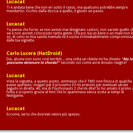
Lucacat
Ti è andata bene che non eri sotto il cesso, ma qualcuno potrebbe sempre
mandartici. Occhio dalla doccia a quello, è giusto un passo.
Lucacat
Tu pensa che forse, se non avessi mai disegnato castori, non saresti quello c
sei e non avresti conosciuto tanta gente. Che poi sia un bene o un male non l
so, di certo la mia sanità mentale ne è uscita irrimediabilmente compromess
dalle tue vignette.
Carlo Lucera (HatDroid)
Dai, alcune non sono così terribili.... una volta un cliente mi ha chiesto
"Ma lo
possiamo detonare lo sfondo?"
secondo voi come avrei dovuto reagire?
Lucacat
Vista la vignetta, a questo punto, ammesso che il TMO non finisca in qualche
paese sperduto, magari per il prossimo E3 mi prenoto per eventuali serate
seguito in diretta. Ah, ma di Psychonauts 2 che mi dite? Io ho amato il primo 
follia e scoperto grazie al tmo che lo spammava senza sosta ai tempi di
Nextgame.
Lucacat
Eccome, sei tu che dovresti venire più spesso.