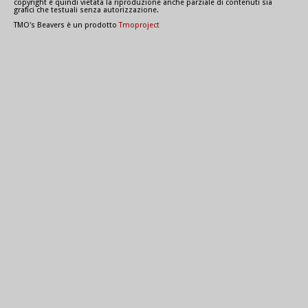
copyright è quindi vietata la riproduzione anche parziale di contenuti sia
grafici che testuali senza autorizzazione.
TMO's Beavers è un prodotto
Tmoproject