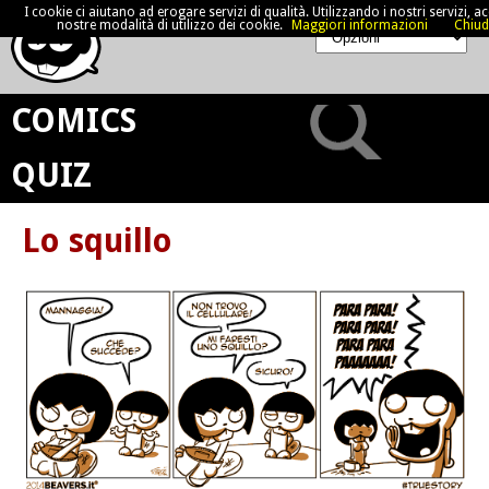
I cookie ci aiutano ad erogare servizi di qualità. Utilizzando i nostri servizi, acc
nostre modalità di utilizzo dei cookie.
Maggiori informazioni
Chiud
COMICS
QUIZ
Lo squillo