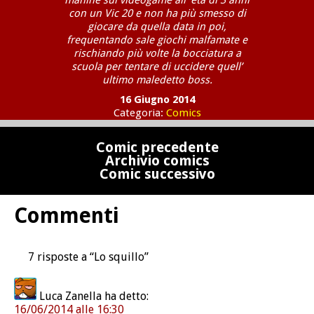
manine sui videogame all’ età di 3 anni
con un Vic 20 e non ha più smesso di
giocare da quella data in poi,
frequentando sale giochi malfamate e
rischiando più volte la bocciatura a
scuola per tentare di uccidere quell’
ultimo maledetto boss.
16 Giugno 2014
Categoria:
Comics
Comic precedente
Archivio comics
Comic successivo
Commenti
7 risposte a “Lo squillo”
Luca Zanella
ha detto:
16/06/2014 alle 16:30