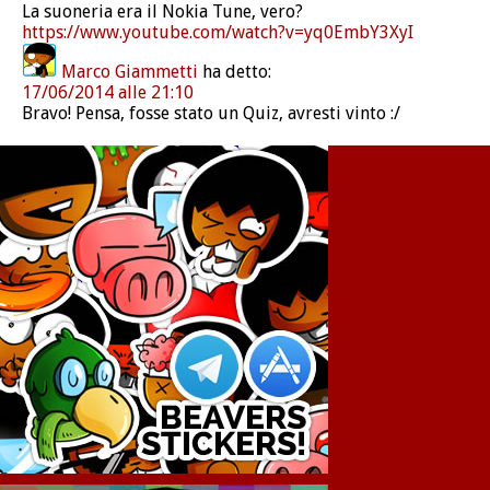
La suoneria era il Nokia Tune, vero?
https://www.youtube.com/watch?v=yq0EmbY3XyI
Marco Giammetti
ha detto:
17/06/2014 alle 21:10
Bravo! Pensa, fosse stato un Quiz, avresti vinto :/