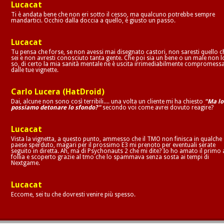
Lucacat
Ti è andata bene che non eri sotto il cesso, ma qualcuno potrebbe sempre
mandartici. Occhio dalla doccia a quello, è giusto un passo.
Lucacat
Tu pensa che forse, se non avessi mai disegnato castori, non saresti quello c
sei e non avresti conosciuto tanta gente. Che poi sia un bene o un male non l
so, di certo la mia sanità mentale ne è uscita irrimediabilmente compromess
dalle tue vignette.
Carlo Lucera (HatDroid)
Dai, alcune non sono così terribili.... una volta un cliente mi ha chiesto
"Ma lo
possiamo detonare lo sfondo?"
secondo voi come avrei dovuto reagire?
Lucacat
Vista la vignetta, a questo punto, ammesso che il TMO non finisca in qualche
paese sperduto, magari per il prossimo E3 mi prenoto per eventuali serate
seguito in diretta. Ah, ma di Psychonauts 2 che mi dite? Io ho amato il primo 
follia e scoperto grazie al tmo che lo spammava senza sosta ai tempi di
Nextgame.
Lucacat
Eccome, sei tu che dovresti venire più spesso.