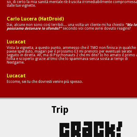
so, di certo la mia sanità mentale ne è uscita irrimediabilmente compromess
dalle tue vignette.
Carlo Lucera (HatDroid)
Dai, alcune non sono così terribili.... una volta un cliente mi ha chiesto
"Ma lo
possiamo detonare lo sfondo?"
secondo voi come avrei dovuto reagire?
Lucacat
Vista la vignetta, a questo punto, ammesso che il TMO non finisca in qualche
paese sperduto, magari per il prossimo E3 mi prenoto per eventuali serate
seguito in diretta. Ah, ma di Psychonauts 2 che mi dite? Io ho amato il primo 
follia e scoperto grazie al tmo che lo spammava senza sosta ai tempi di
Nextgame.
Lucacat
Eccome, sei tu che dovresti venire più spesso.
Trip