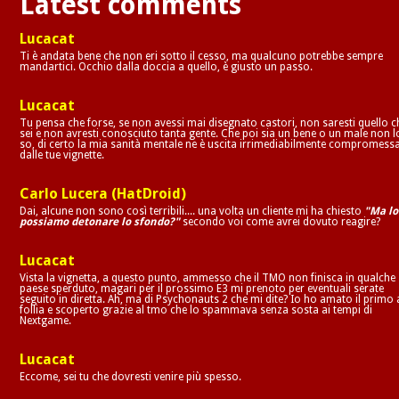
Latest comments
Lucacat
Ti è andata bene che non eri sotto il cesso, ma qualcuno potrebbe sempre
mandartici. Occhio dalla doccia a quello, è giusto un passo.
Lucacat
Tu pensa che forse, se non avessi mai disegnato castori, non saresti quello c
sei e non avresti conosciuto tanta gente. Che poi sia un bene o un male non l
so, di certo la mia sanità mentale ne è uscita irrimediabilmente compromess
dalle tue vignette.
Carlo Lucera (HatDroid)
Dai, alcune non sono così terribili.... una volta un cliente mi ha chiesto
"Ma lo
possiamo detonare lo sfondo?"
secondo voi come avrei dovuto reagire?
Lucacat
Vista la vignetta, a questo punto, ammesso che il TMO non finisca in qualche
paese sperduto, magari per il prossimo E3 mi prenoto per eventuali serate
seguito in diretta. Ah, ma di Psychonauts 2 che mi dite? Io ho amato il primo 
follia e scoperto grazie al tmo che lo spammava senza sosta ai tempi di
Nextgame.
Lucacat
Eccome, sei tu che dovresti venire più spesso.