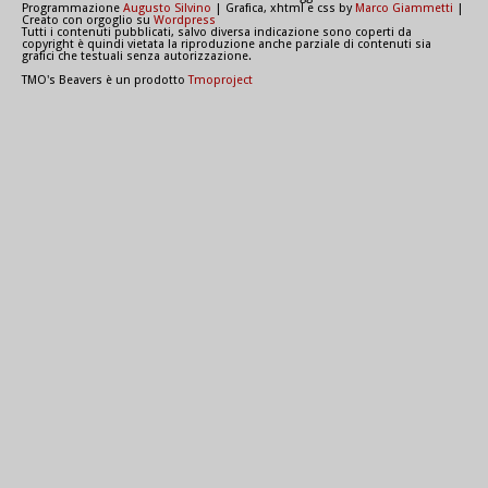
Programmazione
Augusto Silvino
| Grafica, xhtml e css by
Marco Giammetti
|
Creato con orgoglio su
Wordpress
Tutti i contenuti pubblicati, salvo diversa indicazione sono coperti da
copyright è quindi vietata la riproduzione anche parziale di contenuti sia
grafici che testuali senza autorizzazione.
TMO's Beavers è un prodotto
Tmoproject