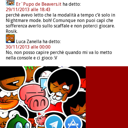
Er`Pupo de Beavers.it
ha detto:
29/11/2013 alle 18:43
perchè avevo letto che la modalità a tempo c’è solo in
Nightmare mode. boh! Comunque non puoi capì che
sofferenza averlo sullo scaffale e non poterci giocare.
Rosik.
Luca Zanella
ha detto:
30/11/2013 alle 00:00
No, non posso capire perchè quando mi va lo metto
nella console e ci gioco :V