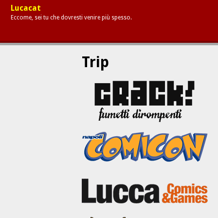
Lucacat
Eccome, sei tu che dovresti venire più spesso.
Trip