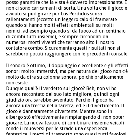
posso garantire che la vista è davvero impressionante. E
non ci sono caricamenti di sorta. Una volta che il gioco è
avviato si può girare per Los Perdidos senza
rallentamenti (eccetto un leggero calo di framerate
quando si hanno molti effetti ambientali su molti
nemici, ad esempio quando si da fuoco ad un centinaio
di zombi tutti insieme), e sempre circondati da
numerosi morti viventi che terranno alto il nostro
contatore combo. Sicuramente questi risultati non si
sarebbero potuti raggiungere con le precedenti console.
Il sonoro è ottimo, il doppiaggio è eccellente e gli effetti
sonori molto immersivi, ma per natura del gioco non c’è
molto da dire su colonna sonora, poichè praticamente
non esiste.
Dunque qual’è il verdetto sul gioco? Beh, non vi ho
ancora raccontato del suo lato migliore, quindi ogni
giudizio ora sarebbe avventato. Perchè il gioco ha
ancora una freccia nella faretra, ed è il divertimento. Il
gioco è dannatamente divertente. Mentre sono in
albergo stò effettivamente rimpiangendo di non poter
giocare. La nuova feature di combinare insieme veicoli
rende il muoversi per le strade una esperienza
fantastica, i mezzi di trasporto sono quasi tutti favolosi,