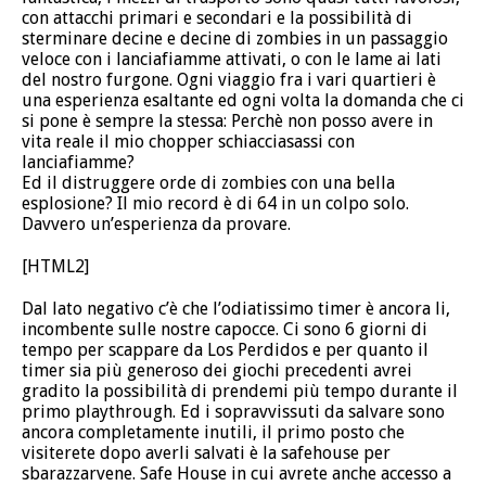
con attacchi primari e secondari e la possibilità di
sterminare decine e decine di zombies in un passaggio
veloce con i lanciafiamme attivati, o con le lame ai lati
del nostro furgone. Ogni viaggio fra i vari quartieri è
una esperienza esaltante ed ogni volta la domanda che ci
si pone è sempre la stessa: Perchè non posso avere in
vita reale il mio chopper schiacciasassi con
lanciafiamme?
Ed il distruggere orde di zombies con una bella
esplosione? Il mio record è di 64 in un colpo solo.
Davvero un’esperienza da provare.
[HTML2]
Dal lato negativo c’è che l’odiatissimo timer è ancora li,
incombente sulle nostre capocce. Ci sono 6 giorni di
tempo per scappare da Los Perdidos e per quanto il
timer sia più generoso dei giochi precedenti avrei
gradito la possibilità di prendemi più tempo durante il
primo playthrough. Ed i sopravvissuti da salvare sono
ancora completamente inutili, il primo posto che
visiterete dopo averli salvati è la safehouse per
sbarazzarvene. Safe House in cui avrete anche accesso a