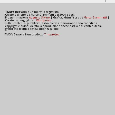
TMO's Beavers
è un marchio registrato
Creato e diretto da Marco Giammetti dal 2004 a oggi.
Programmazione
Augusto Silvino
| Grafica, xhtml e css by
Marco Giammetti
|
Creato con orgoglio su
Wordpress
Tutti i contenuti pubblicati, salvo diversa indicazione sono coperti da
copyright è quindi vietata la riproduzione anche parziale di contenuti sia
grafici che testuali senza autorizzazione.
TMO's Beavers è un prodotto
Tmoproject