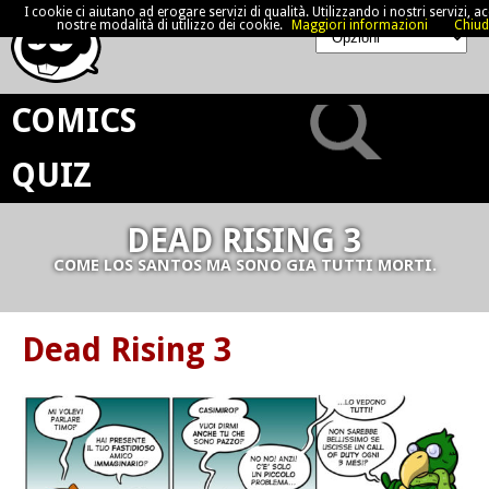
I cookie ci aiutano ad erogare servizi di qualità. Utilizzando i nostri servizi, acc
nostre modalità di utilizzo dei cookie.
Maggiori informazioni
Chiud
COMICS
QUIZ
DEAD RISING 3
COME LOS SANTOS MA SONO GIA TUTTI MORTI.
Dead Rising 3