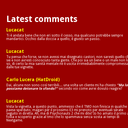
Latest comments
Lucacat
Ti è andata bene che non eri sotto il cesso, ma qualcuno potrebbe sempre
mandartici. Occhio dalla doccia a quello, è giusto un passo.
Lucacat
Tu pensa che forse, se non avessi mai disegnato castori, non saresti quello c
sei e non avresti conosciuto tanta gente. Che poi sia un bene o un male non l
so, di certo la mia sanità mentale ne è uscita irrimediabilmente compromess
dalle tue vignette.
Carlo Lucera (HatDroid)
Dai, alcune non sono così terribili.... una volta un cliente mi ha chiesto
"Ma lo
possiamo detonare lo sfondo?"
secondo voi come avrei dovuto reagire?
Lucacat
Vista la vignetta, a questo punto, ammesso che il TMO non finisca in qualche
paese sperduto, magari per il prossimo E3 mi prenoto per eventuali serate
seguito in diretta. Ah, ma di Psychonauts 2 che mi dite? Io ho amato il primo 
follia e scoperto grazie al tmo che lo spammava senza sosta ai tempi di
Nextgame.