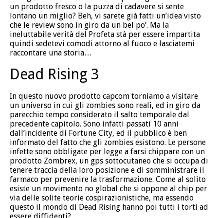
un prodotto fresco o la puzza di cadavere si sente
lontano un miglio? Beh, vi sarete già fatti un’idea visto
che le review sono in giro da un bel po’. Ma la
ineluttabile verità del Profeta stà per essere impartita
quindi sedetevi comodi attorno al fuoco e lasciatemi
raccontare una storia…
Dead Rising 3
In questo nuovo prodotto capcom torniamo a visitare
un universo in cui gli zombies sono reali, ed in giro da
parecchio tempo considerato il salto temporale dal
precedente capitolo. Sono infatti passati 10 anni
dall’incidente di Fortune City, ed il pubblico è ben
informato del fatto che gli zombies esistono. Le persone
infette sono obbligate per legge a farsi chippare con un
prodotto Zombrex, un gps sottocutaneo che si occupa di
tenere traccia della loro posizione e di somministrare il
farmaco per prevenire la trasformazione. Come al solito
esiste un movimento no global che si oppone al chip per
via delle solite teorie cospirazionistiche, ma essendo
questo il mondo di Dead Rising hanno poi tutti i torti ad
essere diffidenti?