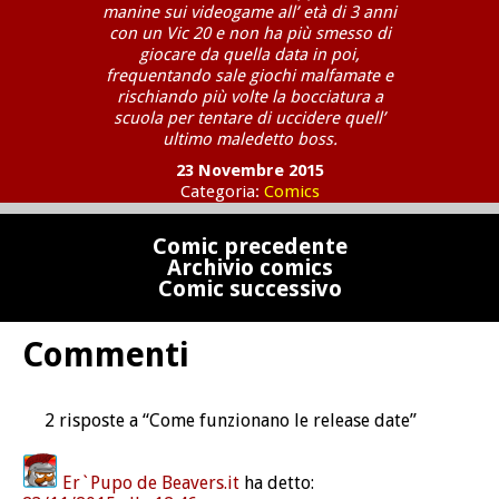
manine sui videogame all’ età di 3 anni
con un Vic 20 e non ha più smesso di
giocare da quella data in poi,
frequentando sale giochi malfamate e
rischiando più volte la bocciatura a
scuola per tentare di uccidere quell’
ultimo maledetto boss.
23 Novembre 2015
Categoria:
Comics
Comic precedente
Archivio comics
Comic successivo
Commenti
2 risposte a “Come funzionano le release date”
Er`Pupo de Beavers.it
ha detto: