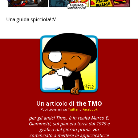
Una guida spicciola! :V
Un articolo di
the TMO
Puoi trovarmi su
Twitter
o
Facebook
per gli amici Timo, è in realtà Marco E.
Giammetti, sul pianeta terra dal 1979 e
grafico dal giorno prima. Ha
cominciato a mettere le appiccicaticce