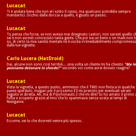
Lucacat
Ti è andata bene che non eri sotto il cesso, ma qualcuno potrebbe sempre
mandartici. Occhio dalla doccia a quello, è giusto un passo.
Lucacat
Tu pensa che forse, se non avessi mai disegnato castori, non saresti quello c
sei e non avresti conosciuto tanta gente. Che poi sia un bene o un male non l
so, di certo la mia sanità mentale ne è uscita irrimediabilmente compromess
dalle tue vignette.
Carlo Lucera (HatDroid)
Dai, alcune non sono così terribili.... una volta un cliente mi ha chiesto
"Ma lo
possiamo detonare lo sfondo?"
secondo voi come avrei dovuto reagire?
Lucacat
Vista la vignetta, a questo punto, ammesso che il TMO non finisca in qualche
paese sperduto, magari per il prossimo E3 mi prenoto per eventuali serate
seguito in diretta. Ah, ma di Psychonauts 2 che mi dite? Io ho amato il primo 
follia e scoperto grazie al tmo che lo spammava senza sosta ai tempi di
Nextgame.
Lucacat
Eccome, sei tu che dovresti venire più spesso.