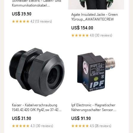
Schneider Electric - Daten- und
Kommunikationskabel
Anschlussset
US$ 39.90
Agate Insulated Jacke - Green
TM171ACB4OAO2M
YGroup_AWATANITECREW
Analogausgang, 2m − 5 Stück
★★★★★
4.2 (13 reviews)
Bosch 7000 i mehrere Räume
US$ 154.00
★★★★★
4.8 (30 reviews)
Kaiser - Kabelverschraubung
Ipf Electronic - Magnetischer
1540.42.420 GfK Pg42,sw 37-42
Näherungsschalter Sensor
Wandgerät Klimaanlage
Magnetisch, MZ15C492 Zylinder
US$ 31.90
US$ 91.90
Trapez-Nut LG multisplit 2
innengeräte
★★★★★
4.3 (30 reviews)
★★★★★
4.5 (28 reviews)