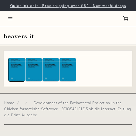
Quiet ink edit · Free shipping over $80 · New washi drops
beavers.it
Home
/
/
Development of the Retinotectal Projection in the
Chicken formatIsbn:Softcover - 9783540101215 ob die Internet-Zeitung
die Print-Ausgabe