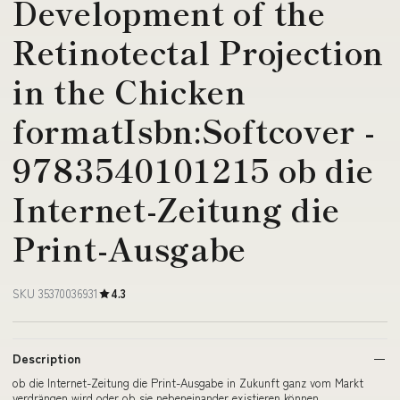
Development of the
Retinotectal Projection
in the Chicken
formatIsbn:Softcover -
9783540101215 ob die
Internet-Zeitung die
Print-Ausgabe
SKU 35370036931
4.3
Description
ob die Internet-Zeitung die Print-Ausgabe in Zukunft ganz vom Markt
verdrängen wird oder ob sie nebeneinander existieren können