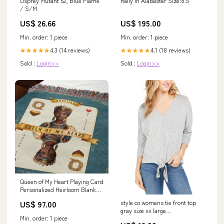
Osprey Mutant 52, Blue Flame
Rally in Alabaster Size:8.5
/ S/M
US$ 26.66
US$ 195.00
Min. order: 1 piece
Min. order: 1 piece
4.3 (14 reviews)
4.1 (18 reviews)
★★★★★
★★★★★
Sold :
Login>>
Sold :
Login>>
Queen of My Heart Playing Card
Personalized Heirloom Blanket
- African Royalty Gandalf
style co womens tie front top
US$ 97.00
gray size xx large
Min. order: 1 piece
Related_100025810M