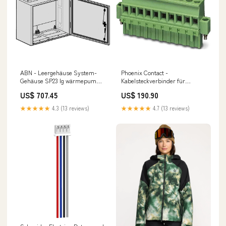
ABN - Leergehäuse System-
Phoenix Contact -
Gehäuse SP23 lg wärmepumpe
Kabelsteckverbinder für
5
Leiterplattensteckverbinder
US$ 707.45
US$ 190.90
Leiterplattensteckverb.
MVSTBR 2,5/ 6-STF Combicon
★★★★★
4.3 (13 reviews)
★★★★★
4.7 (13 reviews)
− 50 Stück Mitsubishi Electric
MXZ-4F72VF3