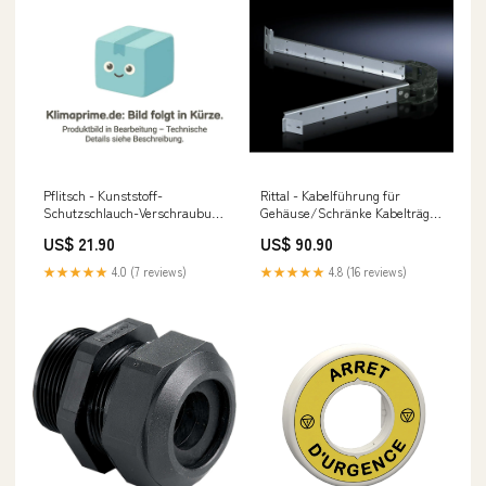
Pflitsch - Kunststoff-
Rittal - Kabelführung für
Schutzschlauch-Verschraubung
Gehäuse/Schränke Kabelträger
Schlauchklemme SK 1315 13-
DK 7163.560 Renault Master
US$ 21.90
US$ 90.90
15mm − 50 Stück klima
Camper Ausbau
multisplitgerät LG
★★★★★
4.0 (7 reviews)
★★★★★
4.8 (16 reviews)