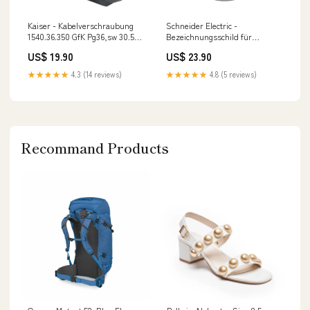
Kaiser - Kabelverschraubung
Schneider Electric -
1540.36.350 GfK Pg36,sw 30.5-
Bezeichnungsschild für
35 Installationsschelle
Befehlsgeräte Schild f. Not-
US$ 19.90
US$ 23.90
Aus/Not-Halt ZBY9W2B130 1
LED rt, 24V Hybrid Speicher
★★★★★
4.3 (14 reviews)
★★★★★
4.8 (5 reviews)
Recommand Products