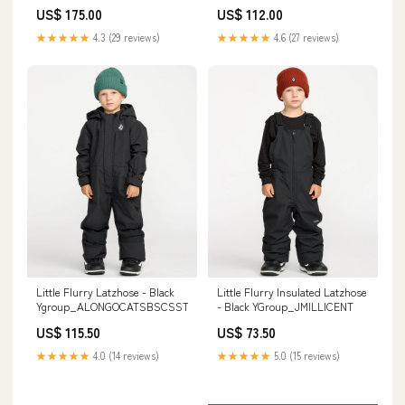
YGroup_ASTONEBLANKS
US$ 175.00
US$ 112.00
★★★★★
4.3 (29 reviews)
★★★★★
4.6 (27 reviews)
Little Flurry Latzhose - Black
Little Flurry Insulated Latzhose
Ygroup_ALONGOCATSBSCSST
- Black YGroup_JMILLICENT
US$ 115.50
US$ 73.50
★★★★★
4.0 (14 reviews)
★★★★★
5.0 (15 reviews)