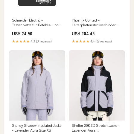
Schneider Electric -
Phoenix Contact -
Tastenplatte für Befehls- und
Leiterplattensteckverbinder
Meldegeräte Beschriftungsfeld
Grundleiste MCV 1,5/ 3-GF-
US$ 24.90
US$ 204.45
ZBYLEG101000 100x100mm
5,08 f. Leiterplattenst. − 50
o.Beschr Ersatzschalter REP25A
Stück klimagerät
★★★★★
4.3 (9 reviews)
★★★★★
4.4 (22 reviews)
Stoney Shadow Insulated Jacke
Shelter 20K 3D Stretch Jacke -
- Lavender Aura Size:XS
Lavender Aura