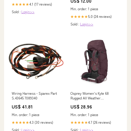
US$ 12.00
4.1 (17 reviews)
★★★★★
Min. order: 1 piece
Sold :
Login>>
5.0 (24 reviews)
★★★★★
Sold :
Login>>
Wiring Harness - Sparex Part
Osprey Women's Kyte 68
S.43645 7089340
Rugged All Weather
Backpacking Pack – Nantahala
US$ 41.81
US$ 28.96
Outdoor Center Outfitters
Min. order: 1 piece
Min. order: 1 piece
4.3 (30 reviews)
4.7 (26 reviews)
★★★★★
★★★★★
Sold :
Login>>
Sold :
Login>>