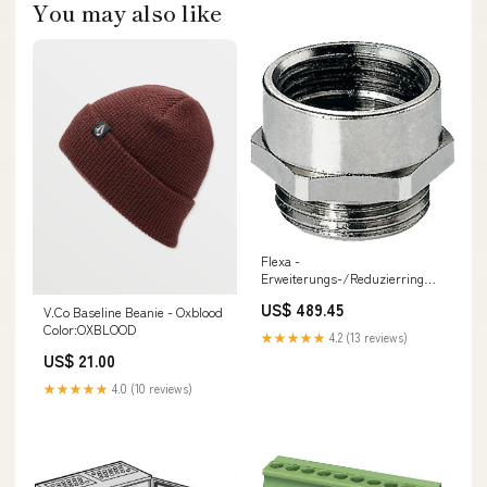
You may also like
Flexa -
Erweiterungs-/Reduzierring
Adapter (Messing,vernick.)
US$ 489.45
V.Co Baseline Beanie - Oxblood
ADM-PM 0370.P29.M40 − 50
Color:OXBLOOD
Stück split klimaanlage LG
★★★★★
4.2 (13 reviews)
US$ 21.00
★★★★★
4.0 (10 reviews)