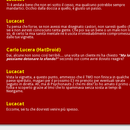
Ti è andata bene che non eri sotto il cesso, ma qualcuno potrebbe sempre
mandartici. Occhio dalla doccia a quello, è giusto un passo.
Lucacat
Tu pensa che forse, se non avessi mai disegnato castori, non saresti quello c
sei e non avresti conosciuto tanta gente. Che poi sia un bene o un male non l
so, di certo la mia sanità mentale ne è uscita irrimediabilmente compromess
dalle tue vignette.
Carlo Lucera (HatDroid)
Dai, alcune non sono così terribili.... una volta un cliente mi ha chiesto
"Ma lo
possiamo detonare lo sfondo?"
secondo voi come avrei dovuto reagire?
Lucacat
Vista la vignetta, a questo punto, ammesso che il TMO non finisca in qualche
paese sperduto, magari per il prossimo E3 mi prenoto per eventuali serate
seguito in diretta. Ah, ma di Psychonauts 2 che mi dite? Io ho amato il primo 
follia e scoperto grazie al tmo che lo spammava senza sosta ai tempi di
Nextgame.
Lucacat
Eccome, sei tu che dovresti venire più spesso.