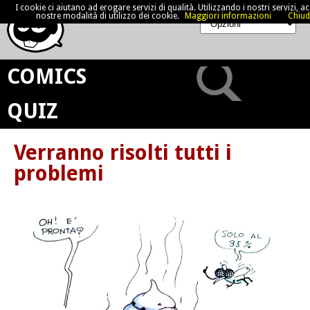
I cookie ci aiutano ad erogare servizi di qualità. Utilizzando i nostri servizi, acc
nostre modalità di utilizzo dei cookie.
Maggiori informazioni
Chiud
COMICS
QUIZ
Verranno risolti tutti i
problemi