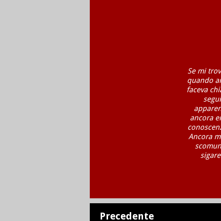
Se mi tro
quando anc
faceva chi
segui
apparen
ancora er
conoscenza
Ancora mi
scomuni
sigare
Precedente