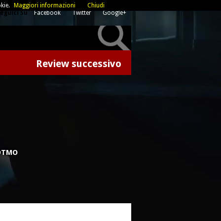
kie.
Maggiori informazioni
Chiudi
eguici Su
Facebook
Twitter
Google+
Review successivo
NDTMO