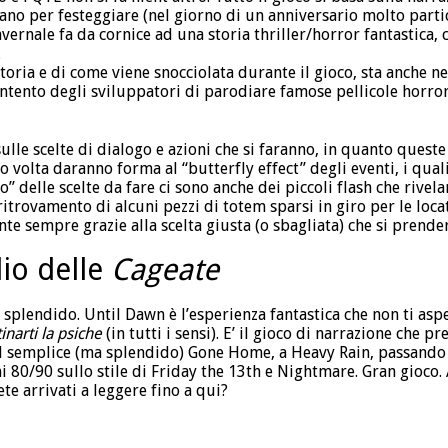
vano per festeggiare (nel giorno di un anniversario molto parti
ernale fa da cornice ad una storia thriller/horror fantastica, c
.
storia e di come viene snocciolata durante il gioco, sta anche ne
l’intento degli sviluppatori di parodiare famose pellicole horro
ulle scelte di dialogo e azioni che si faranno, in quanto quest
ro volta daranno forma al “butterfly effect” degli eventi, i qua
 delle scelte da fare ci sono anche dei piccoli flash che rivela
itrovamento di alcuni pezzi di totem sparsi in giro per le locat
e sempre grazie alla scelta giusta (o sbagliata) che si prender
io delle
Cageate
splendido. Until Dawn è l’esperienza fantastica che non ti aspe
inarti la psiche
(in tutti i sensi). E’ il gioco di narrazione che p
l semplice (ma splendido) Gone Home, a Heavy Rain, passando
ni 80/90 sullo stile di Friday the 13th e Nightmare. Gran gioco. A
e arrivati a leggere fino a qui?