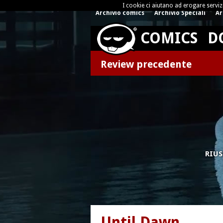
I cookie ci aiutano ad erogare servizi 
Archivio comics
Archivio Speciali
Ar
COMICS
D
Review precedente
RIUS
Until Dawn