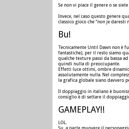
Se non vi piace il genere o se siet
Invece, nel caso questo genere qua
classico gioco che “non je daresti n
Bu!
Tecnicamente Until Dawn non è fuo
fantastiche), per il resto siamo qu
qualche texture passi da bassa ad
quindi nulla di preoccupante.
Effetti luce ottimi, ombre dinami
assolutamente nulla. Nel complesso
la grafica globale siano davvero pe
Il doppiaggio in italiano è buonis
consiglio è di settare il doppiaggi
GAMEPLAY!!
LOL.
Su, a parte muovere il personaggio 