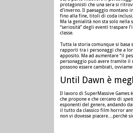
protagonisti che una sera si ritro
d’inverno. Il paesaggio montano inv
fino alla fine, titoli di coda inclusi
Ma la genialità non sta solo nella 
“seriosità” degli eventi traspare 
classe.
Tutta la storia comunque si basa s
rapporti tra i personaggi che a lo
apposito. Ma ad aumentare “il peso”
personaggio può avere tramite il r
possono essere cambiati, ovviament
Until Dawn è megl
Il lavoro di SuperMassive Games è 
che propone e che cercano di
spett
esponenti del genere, andando da
il tutto da classico film horror an
non vi dovesse piacere…perchè siet