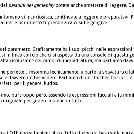
e dei
paladini del gameplay
potete anche smettere di leggere. Dav
ntomeno vi incuriosisca, continuate a leggere e preparatevi. P
a lira” e per questo ti prende a calci sulle gengive.
ri parametro. Graficamente ha i suoi picchi nelle espressioni 
asi in linea con ciò che ci si aspetta da una console di questa 
 alta risoluzione nei cambi di inquadratura, ma parliamo davv
che perfette…insomma tecnicamente, a parte la sbavatura citat
 è davvero un bel vedere. Parliamo di un “thriller-horror”, e 
rfetti per il genere. Kudos.
simo, purtroppo però, essendo le espressioni facciali e la mimi
o originale per godere a pieno di tutto.
e i QTE non si fa nient’altro. Tutto il gioco si basa sulla narra