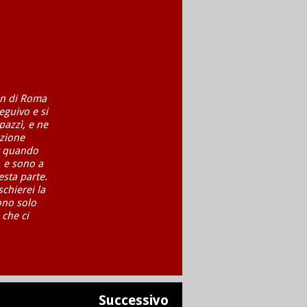
on di Roma
eguivo e si
azzì, e ne
azione
t quando
, e sono a
esta parte.
chierei la
ono solo
 che ci
Successivo