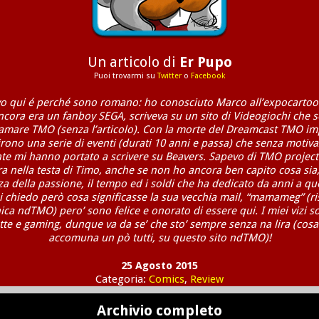
Un articolo di
Er Pupo
Puoi trovarmi su
Twitter
o
Facebook
vo qui é perché sono romano: ho conosciuto Marco all’expocarto
ora era un fanboy SEGA, scriveva su un sito di Videogiochi che s
amare TMO (senza l’articolo). Con la morte del Dreamcast TMO imp
rono una serie di eventi (durati 10 anni e passa) che senza motiv
te mi hanno portato a scrivere su Beavers. Sapevo di TMO projec
a nella testa di Timo, anche se non ho ancora ben capito cosa sia
 della passione, il tempo ed i soldi che ha dedicato da anni a qu
 chiedo però cosa significasse la sua vecchia mail, “mamameg” (ris
ca ndTMO) pero’ sono felice e onorato di essere qui. I miei vizi s
tte e gaming, dunque va da se’ che sto’ sempre senza na lira (cosa
accomuna un pò tutti, su questo sito ndTMO)!
25 Agosto 2015
Categoria:
Comics
,
Review
Archivio completo