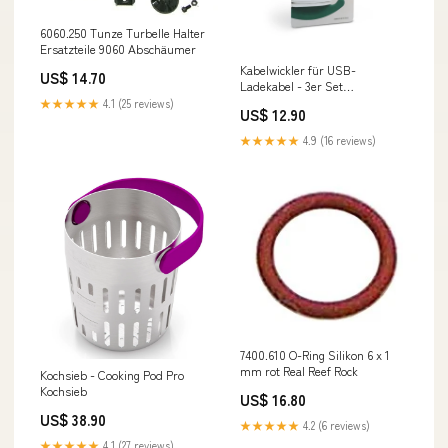
6060.250 Tunze Turbelle Halter
Ersatzteile 9060 Abschäumer
Kabelwickler für USB-
US$ 14.70
Ladekabel - 3er Set
Küchenmesser
★★★★★
4.1 (25 reviews)
US$ 12.90
★★★★★
4.9 (16 reviews)
7400.610 O-Ring Silikon 6 x 1
mm rot Real Reef Rock
Kochsieb - Cooking Pod Pro
Kochsieb
US$ 16.80
US$ 38.90
★★★★★
4.2 (6 reviews)
★★★★★
4.1 (27 reviews)