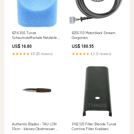
6214.300 Tunze
6255.110 Motorblock Stream
Schaumstoffschale Netzteile
Gorgonien
für UVC
US$ 16.80
US$ 180.95
★★★★★
4.8 (20 reviews)
★★★★★
4.3 (5 reviews)
Authentic Blades - TAU LON
3162.120 Filter Blende Tunze
10cm - kleines Obstmesser
Comline Filter Krabben
Schale