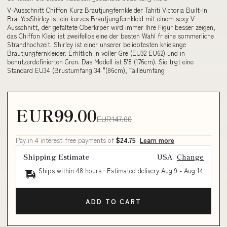
V-Ausschnitt Chiffon Kurz Brautjungfernkleider Tahiti Victoria Built-In
Bra: YesShirley ist ein kurzes Brautjungfernkleid mit einem sexy V
Ausschnitt, der gefaltete Oberkrper wird immer Ihre Figur besser zeigen,
das Chiffon Kleid ist zweifellos eine der besten Wahl fr eine sommerliche
Strandhochzeit. Shirley ist einer unserer beliebtesten knielange
Brautjungfernkleider. Erhltlich in voller Gre (EU32 EU62) und in
benutzerdefinierten Gren. Das Modell ist 5'8 (176cm). Sie trgt eine
Standard EU34 (Brustumfang 34 "(86cm), Tailleumfang
EUR99.00
EUR147.00
Pay in 4 interest-free payments of
$24.75
Learn more
Shipping Estimate
USA
Change
Ships within 48 hours · Estimated delivery
Aug 9
-
Aug 14
ADD TO CART