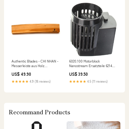
Authentic Blades - CHI NHAN -
6020.100 Motorblock
Messerleiste aus Holz
Nanostream Ersatzteile 6214
Ausweistasche
Wavebox
US$ 49.90
US$ 39.50
★★★★★
4.9 (18 reviews)
★★★★★
4.5 (11 reviews)
Recommand Products