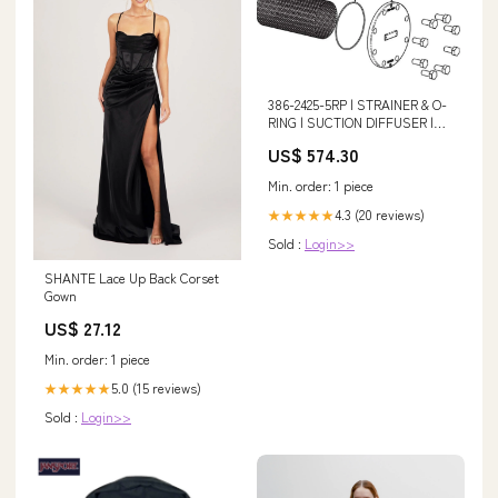
386-2425-5RP | STRAINER & O-
RING | SUCTION DIFFUSER |
10" CAST VANES | Taco
US$ 574.30
Connection_Threaded Female
x Expansion Pex (A) Connection
Min. order: 1 piece
4.3 (20 reviews)
★★★★★
Sold :
Login>>
SHANTE Lace Up Back Corset
Gown
US$ 27.12
Min. order: 1 piece
5.0 (15 reviews)
★★★★★
Sold :
Login>>