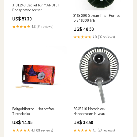
3181.240 Deckel für MAR 3181
Phosphatadsorber
3163.200 Streamfilter Pumpe
US$ 57.30
bis 16000 l/h
★★★★★
4.6 (24 reviews)
US$ 48.50
★★★★★
4.0 (16 reviews)
Faltgeldbörse - Herbstfrau
6045.110 Motorblock
Tischdecke
Nanostream Niveau
US$ 14.95
US$ 38.50
★★★★★
4.1 (24 reviews)
★★★★★
4.7 (23 reviews)