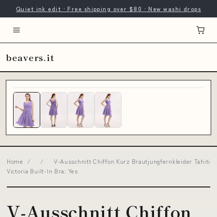
Quiet ink edit · Free shipping over $80 · New washi drops
beavers.it
Home
/
/
V-Ausschnitt Chiffon Kurz Brautjungfernkleider Tahiti
Victoria Built-In Bra: Yes
V-Ausschnitt Chiffon