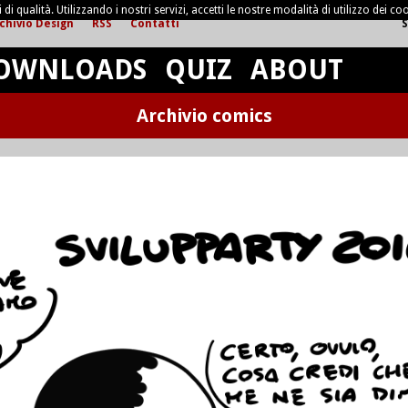
di qualità. Utilizzando i nostri servizi, accetti le nostre modalità di utilizzo dei coo
chivio Design
RSS
Contatti
S
OWNLOADS
QUIZ
ABOUT
Archivio comics