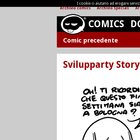
I cookie ci aiutano ad erogare servizi 
Archivio comics
Archivio Speciali
Ar
COMICS
D
Comic precedente
Svilupparty Story