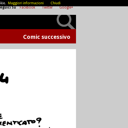
kie.
Maggiori informazioni
Chiudi
eguici Su
Facebook
Twitter
Google+
Comic successivo