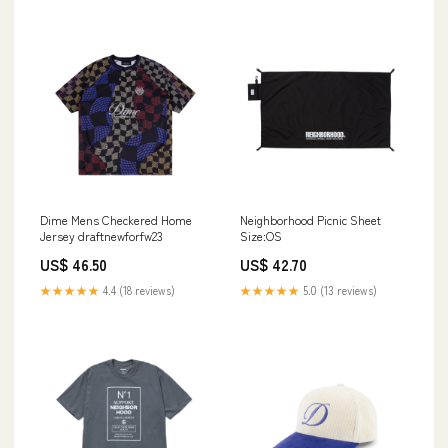
Dime Mens Checkered Home
Neighborhood Picnic Sheet
Jersey draftnewforfw23
Size:OS
US$ 46.50
US$ 42.70
★★★★★
4.4 (18 reviews)
★★★★★
5.0 (13 reviews)