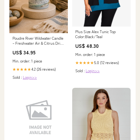
Plus Size Alex Tunic Top
Color:Black/Teal
Poudre River Wildwater Candle
– Freshwater Air & Citrus Drift
US$ 48.30
Scented Olive Oil & Soy Wax
US$ 34.95
Candle Size:6oz
Min. order: 1 piece
Min. order: 1 piece
5.0 (12 reviews)
★★★★★
4.2 (26 reviews)
★★★★★
Sold :
Login>>
Sold :
Login>>