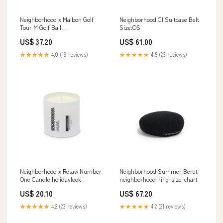
Neighborhood x Malbon Golf
Neighborhood CI Suitcase Belt
Tour M Golf Ball
Size:OS
SizeGuide_hender-scheme-
US$ 37.20
US$ 61.00
footwear-size-chart
★★★★★
4.0 (19 reviews)
★★★★★
4.5 (23 reviews)
Neighborhood x Retaw Number
Neighborhood Summer Beret
One Candle holidaylook
neighborhood-ring-size-chart
US$ 20.10
US$ 67.20
★★★★★
4.2 (23 reviews)
★★★★★
4.2 (21 reviews)