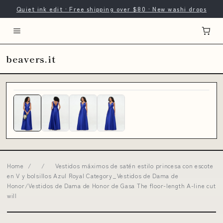
Quiet ink edit · Free shipping over $80 · New washi drops
beavers.it
Home
/
/
Vestidos máximos de satén estilo princesa con escote
en V y bolsillos Azul Royal Category_Vestidos de Dama de
Honor/Vestidos de Dama de Honor de Gasa The floor-length A-line cut
will