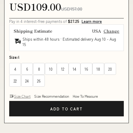
USD109.00
USD157.00
Pay in 4 interest-free payments of
$27.25
Learn more
Shipping Estimate
USA
Change
Ships within 48 hours · Estimated delivery
Aug 10
-
Aug
15
Size:
4
4
6
8
10
12
14
16
18
20
22
24
26
Size Chart
Size Recommendation
How To Measure
ADD TO CART