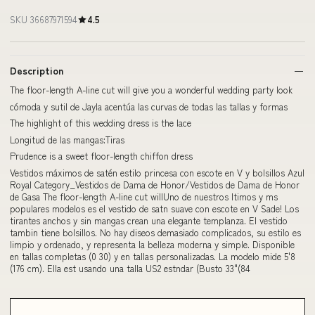
SKU 36687971594
4.5
Description
The floor-length A-line cut will give you a wonderful wedding party look
cómoda y sutil de Jayla acentúa las curvas de todas las tallas y formas
The highlight of this wedding dress is the lace
Longitud de las mangas:Tiras
Prudence is a sweet floor-length chiffon dress
Vestidos máximos de satén estilo princesa con escote en V y bolsillos Azul
Royal Category_Vestidos de Dama de Honor/Vestidos de Dama de Honor
de Gasa The floor-length A-line cut willUno de nuestros ltimos y ms
populares modelos es el vestido de satn suave con escote en V Sade! Los
tirantes anchos y sin mangas crean una elegante templanza. El vestido
tambin tiene bolsillos. No hay diseos demasiado complicados, su estilo es
limpio y ordenado, y representa la belleza moderna y simple. Disponible
en tallas completas (0 30) y en tallas personalizadas. La modelo mide 5'8
(176 cm). Ella est usando una talla US2 estndar (Busto 33"(84