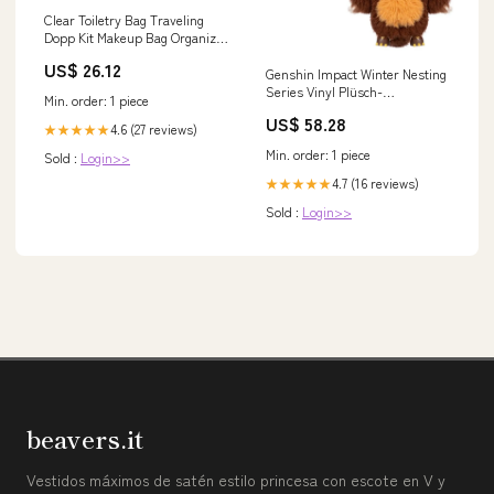
Clear Toiletry Bag Traveling
Dopp Kit Makeup Bag Organizer
– narwey
US$ 26.12
Genshin Impact Winter Nesting
Series Vinyl Plüsch-
Min. order: 1 piece
Schlüsselanhänger Zhongli 15
US$ 58.28
cm Das Schweigen der
4.6 (27 reviews)
★★★★★
Lämmer
Min. order: 1 piece
Sold :
Login>>
4.7 (16 reviews)
★★★★★
Sold :
Login>>
beavers.it
Vestidos máximos de satén estilo princesa con escote en V y