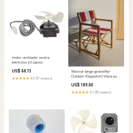
motor ventilador nevera
electrolux kit-panos
US$ 68.73
Weinrot-beige gestreifter
Outdoor-Klappstuhl Vilara aus
★★★★★
4.0 (27 reviews)
massivem Akazienholz,
US$ 189.00
FSC 100% live-04-05-25
★★★★★
4.1 (29 reviews)