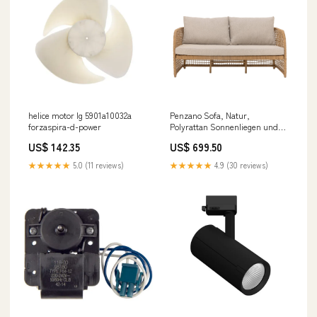
helice motor lg 5901a10032a
Penzano Sofa, Natur,
forzaspira-d-power
Polyrattan Sonnenliegen und
Liegestühle
US$ 142.35
US$ 699.50
★★★★★
5.0 (11 reviews)
★★★★★
4.9 (30 reviews)