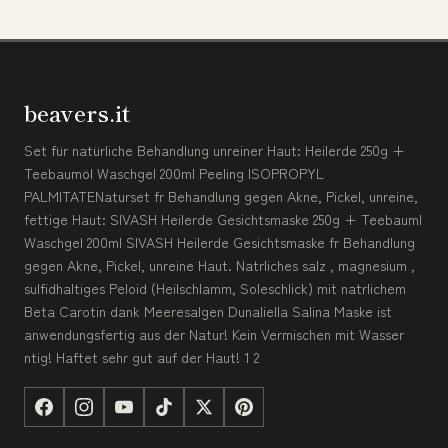
beavers.it
Set für natürliche Behandlung unreiner Haut: Heilerde 250g +
Teebaumöl Waschgel 200ml Peeling ISOPROPYL
PALMITATENaturset fr Behandlung gegen Akne, Pickel, unreine,
fettige Haut: SIVASH Heilerde Gesichtsmaske 250g + Teebauml
Waschgel 200ml SIVASH Heilerde Gesichtsmaske fr Behandlung
gegen Akne, Pickel, unreine Haut. Natrliches salz , magnesium ,
sulfidhaltiges Peloid (Heilschlamm, Soleschlick) mit natrlichem
Beta Carotin dank Meeresalgen Dunaliella Salina Maske ist
anwendungsfertig aus der Natur! Kein Vermischen mit Wasser
ntig! Haftet sehr gut auf der Haut! 1 2