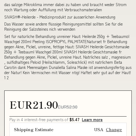
das salzige Mikroklima immer dabei zu haben und braucht weder Strom
noch Wartung oder Auffüllung mit Verbrauchsmaterialien
SIVASH®-Heilerde - Medizinprodukt zur äusserlichen Anwendung
Das Wasser sowie andere flüssige Reinigungsmittel sollten Sie für die
Reinigung der Salzsteines nich verwenden
Set für natürliche Behandlung unreiner Haut: Heilerde 250g + Teebaumöl
Waschgel 200ml Peeling ISOPROPYL PALMITATENaturset fr Behandlung
gegen Akne, Pickel, unreine, fettige Haut: SIVASH Heilerde Gesichtsmaske
250g + Teebauml Waschgel 200ml SIVASH Heilerde Gesichtsmaske fr
Behandlung gegen Akne, Pickel, unreine Haut. Natrliches salz , magnesium
, sulfidhaltiges Peloid (Heilschlamm, Soleschlick) mit natrlichem Beta
Carotin dank Meeresalgen Dunaliella Salina Maske ist anwendungsfertig aus
der Natur! Kein Vermischen mit Wasser ntig! Haftet sehr gut auf der Haut!
1 2
EUR21.90
EUR52.90
Pay in 4 interest-free payments of
$5.47
Learn more
Shipping Estimate
USA
Change