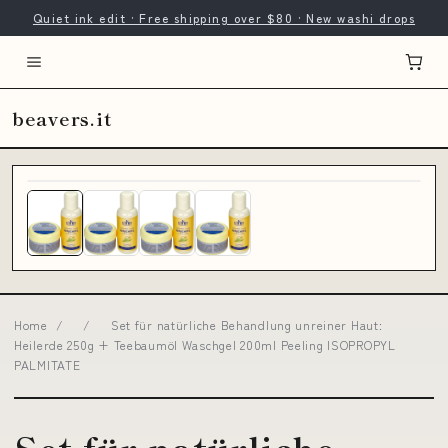
Quiet ink edit · Free shipping over $80 · New washi drops
beavers.it
Home
/
/
Set für natürliche Behandlung unreiner Haut:
Heilerde 250g + Teebaumöl Waschgel 200ml Peeling ISOPROPYL
PALMITATE