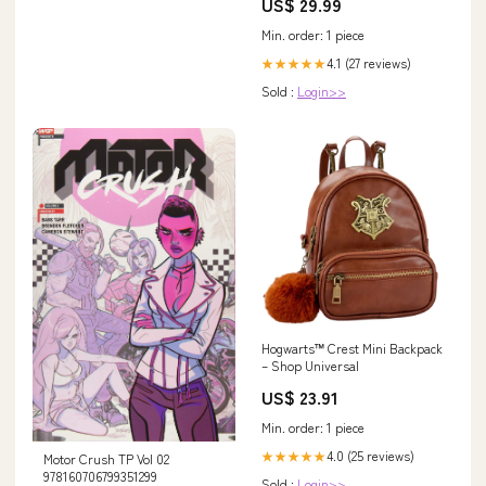
US$ 29.99
Min. order: 1 piece
4.1 (27 reviews)
★★★★★
Sold :
Login>>
Hogwarts™ Crest Mini Backpack
– Shop Universal
US$ 23.91
Min. order: 1 piece
4.0 (25 reviews)
★★★★★
Motor Crush TP Vol 02
978160706799351299
Sold :
Login>>