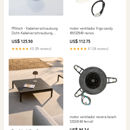
Pflitsch - Kabelverschraubung
motor ventilador frigo candy
Dicht-Kabelverschraubung
49032949 rainox
21650y 8 PCDF/TPE M16x1,5 −
US$ 125.90
US$ 112.75
50 Stück daikin klimagerät
★★★★★
4.0 (29 reviews)
★★★★★
4.1 (24 reviews)
motor ventilador nevera bosch
12024148 ferrolí
US$ 96.34