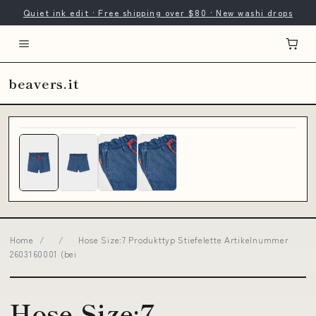
Quiet ink edit · Free shipping over $80 · New washi drops
beavers.it
Home
/
/
Hose Size:7 Produkttyp Stiefelette Artikelnummer
2603160001 (bei
Hose Size:7