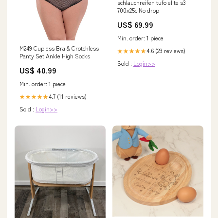
schlauchreifen tufo elite s3
700x25c No drop
US$ 69.99
Min. order: 1 piece
M249 Cupless Bra & Crotchless
4.6 (29 reviews)
★★★★★
Panty Set Ankle High Socks
Sold :
Login>>
US$ 40.99
Min. order: 1 piece
4.7 (11 reviews)
★★★★★
Sold :
Login>>