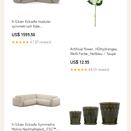
5-Sitzer Ecksofa modular
symmetrisch Kate
Material_Edelstahl / Glas
US$ 1599.50
★★★★★
4.7 (27 reviews)
Artificial flower, HDHydrangea,
Weiß Farbe_Hellblau / Taupe
US$ 12.95
★★★★★
4.6 (11 reviews)
5-Sitzer Ecksofa Symmetric
Molino Nachhaltigkeit_FSC™-