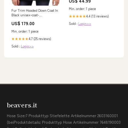
US$ 44.99
Min. order: 1 piece
Fur Trim Hooded Down Coat In
Black unisex-coat-
4.4 (13 reviews)
★★★★★
style_Peacoat
US$ 179.00
Sold :
Login>>
Min. order: 1 piece
4.7 (25 reviews)
★★★★★
Sold :
Login>>
beavers.it
Hose Size:7 Produkttyp Stiefelette Artikelnummer 2603160001
(beiProduktdetails: Produkttyp Hose Artikelnummer 7648190003