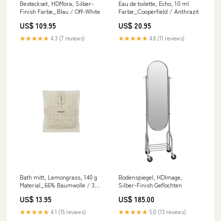
Besteckset, HDMora, Silber-
Eau de toilette, Echo, 10 ml
Finish Farbe_Blau / Off-White
Farbe_Cooperfield / Anthrazit
US$ 109.95
US$ 20.95
★★★★★
4.3 (7 reviews)
★★★★★
4.8 (11 reviews)
Bath mitt, Lemongrass, 140 g
Bodenspiegel, HDImage,
Material_66% Baumwolle / 34%
Silber-Finish Geflochten
Leinen
US$ 13.95
US$ 185.00
★★★★★
4.1 (15 reviews)
★★★★★
5.0 (13 reviews)