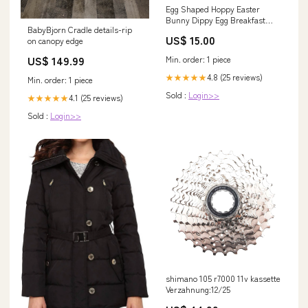
Egg Shaped Hoppy Easter
Bunny Dippy Egg Breakfast
BabyBjorn Cradle details-rip
Board 1
US$ 15.00
on canopy edge
US$ 149.99
Min. order: 1 piece
4.8 (25 reviews)
★★★★★
Min. order: 1 piece
Sold :
Login>>
4.1 (25 reviews)
★★★★★
Sold :
Login>>
shimano 105 r7000 11v kassette
Verzahnung:12/25