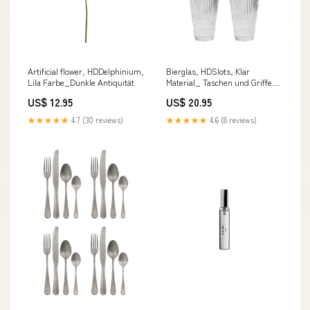
Artificial flower, HDDelphinium,
Bierglas, HDSlots, Klar
Lila Farbe_Dunkle Antiquität
Material_ Taschen und Griffe
sind aus 100 % GOTS-
US$ 12.95
US$ 20.95
zertifizierter Baumwolle
gefertigt.
★★★★★
4.7 (30 reviews)
★★★★★
4.6 (8 reviews)