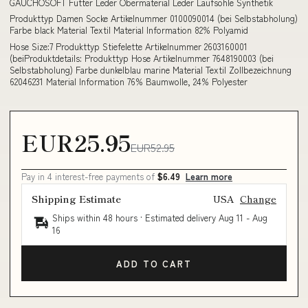
GAUCHOSOFT Futter Leder Obermaterial Leder Laufsohle Synthetik
Produkttyp Damen Socke Artikelnummer 0100090014 (bei Selbstabholung)
Farbe black Material Textil Material Information 82% Polyamid
Hose Size:7 Produkttyp Stiefelette Artikelnummer 2603160001
(beiProduktdetails: Produkttyp Hose Artikelnummer 7648190003 (bei
Selbstabholung) Farbe dunkelblau marine Material Textil Zollbezeichnung
62046231 Material Information 76% Baumwolle, 24% Polyester
EUR25.95
EUR52.95
Pay in 4 interest-free payments of
$6.49
Learn more
Shipping Estimate
USA
Change
Ships within 48 hours · Estimated delivery
Aug 11
-
Aug
16
ADD TO CART