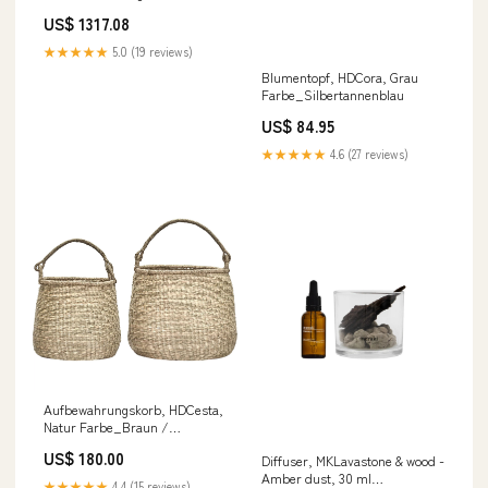
zertifiziertes Eschenholz
US$ 1317.08
★★★★★
5.0 (19 reviews)
Blumentopf, HDCora, Grau
Farbe_Silbertannenblau
US$ 84.95
★★★★★
4.6 (27 reviews)
Aufbewahrungskorb, HDCesta,
Natur Farbe_Braun /
Pastellgrün
US$ 180.00
Diffuser, MKLavastone & wood -
Amber dust, 30 ml
★★★★★
4.4 (15 reviews)