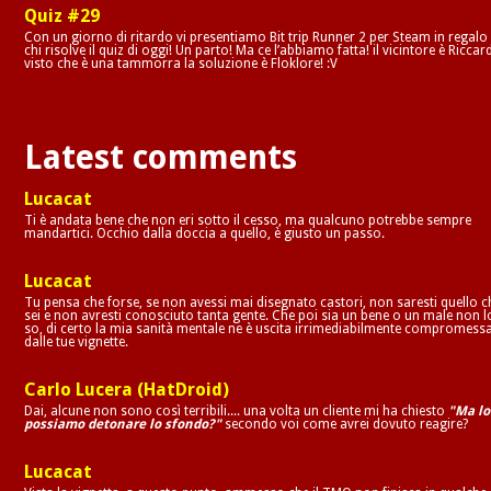
Quiz #29
Con un giorno di ritardo vi presentiamo Bit trip Runner 2 per Steam in regalo
chi risolve il quiz di oggi! Un parto! Ma ce l’abbiamo fatta! il vicintore è Riccar
visto che è una tammorra la soluzione è Floklore! :V
Latest comments
Lucacat
Ti è andata bene che non eri sotto il cesso, ma qualcuno potrebbe sempre
mandartici. Occhio dalla doccia a quello, è giusto un passo.
Lucacat
Tu pensa che forse, se non avessi mai disegnato castori, non saresti quello c
sei e non avresti conosciuto tanta gente. Che poi sia un bene o un male non l
so, di certo la mia sanità mentale ne è uscita irrimediabilmente compromess
dalle tue vignette.
Carlo Lucera (HatDroid)
Dai, alcune non sono così terribili.... una volta un cliente mi ha chiesto
"Ma lo
possiamo detonare lo sfondo?"
secondo voi come avrei dovuto reagire?
Lucacat