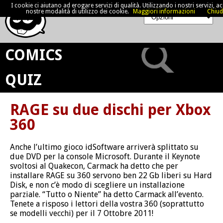
I cookie ci aiutano ad erogare servizi di qualità. Utilizzando i nostri servizi, acc
nostre modalità di utilizzo dei cookie.
Maggiori informazioni
Chiud
COMICS
QUIZ
RAGE su due dischi per Xbox
360
Anche l’ultimo gioco idSoftware arriverà splittato su
due DVD per la console Microsoft. Durante il Keynote
svoltosi al Quakecon, Carmack ha detto che per
installare RAGE su 360 servono ben 22 Gb liberi su Hard
Disk, e non c’è modo di scegliere un installazione
parziale. “Tutto o Niente” ha detto Carmack all’evento.
Tenete a risposo i lettori della vostra 360 (soprattutto
se modelli vecchi) per il 7 Ottobre 2011!