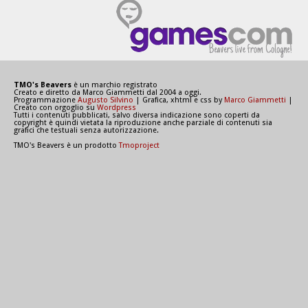
TMO's Beavers
è un marchio registrato
Creato e diretto da Marco Giammetti dal 2004 a oggi.
Programmazione
Augusto Silvino
| Grafica, xhtml e css by
Marco Giammetti
|
Creato con orgoglio su
Wordpress
Tutti i contenuti pubblicati, salvo diversa indicazione sono coperti da
copyright è quindi vietata la riproduzione anche parziale di contenuti sia
grafici che testuali senza autorizzazione.
TMO's Beavers è un prodotto
Tmoproject