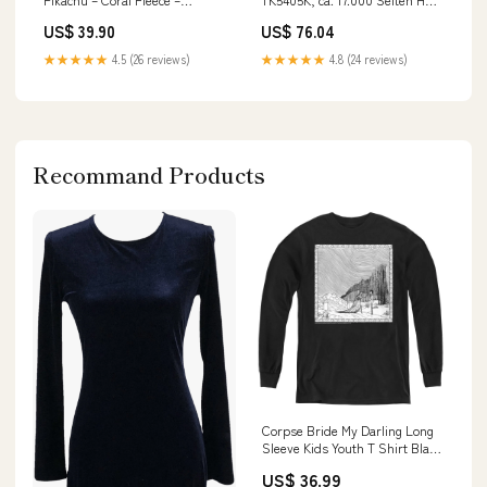
120 × 150 cm Nagi Seishiro
LaserJet 1015
US$ 39.90
US$ 76.04
★★★★★
4.5 (26 reviews)
★★★★★
4.8 (24 reviews)
Recommand Products
Corpse Bride My Darling Long
Sleeve Kids Youth T Shirt Black
Officially Licensed Easter
US$ 36.99