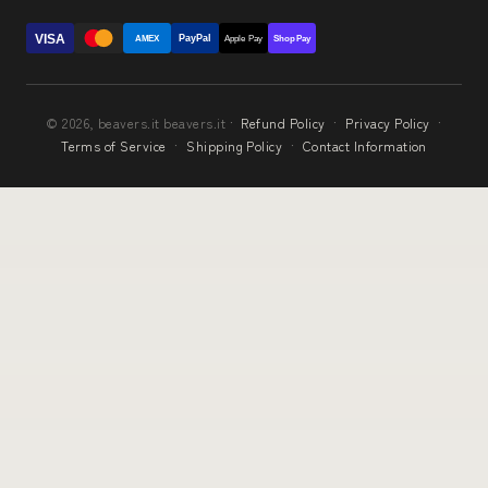
VISA
PayPal
AMEX
Apple Pay
Shop Pay
© 2026, beavers.it beavers.it ·
Refund Policy
·
Privacy Policy
·
Terms of Service
·
Shipping Policy
·
Contact Information