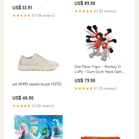
US$ 89.90
Seiten odoo-test
US$ 33.91
★★★★★
4.2 (23 reviews)
★★★★★
4.9 (24 reviews)
One Piece: Figur – Monkey D.
Luffy – Gum Gum Hawk Gatling
Musashi Miyamoto
US$ 79.90
yet d9499 zapato taupe 102753
★★★★★
4.7 (15 reviews)
US$ 46.90
★★★★★
4.2 (24 reviews)