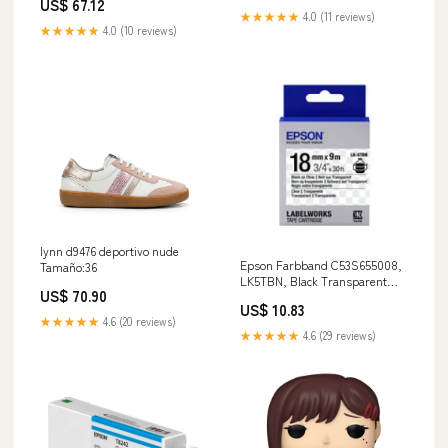
US$ 67.12
★★★★★
4.0 (11 reviews)
★★★★★
4.0 (10 reviews)
lynn d9476 deportivo nude
Epson Farbband C53S655008,
Tamaño:36
LK5TBN, Black Transparent
US$ 70.90
Brother DCP-1510
US$ 10.83
★★★★★
4.6 (20 reviews)
★★★★★
4.6 (29 reviews)