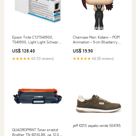
Epson Tinte C13T54X900,
Chainsaw Man: Kobeni – POP!
T54X900, Light Light Schwarz
Animation – 9 cm Blueberry
Brother DCP-1510
Candy Style
US$ 128.40
US$ 19.90
★★★★★
4.0 (13 reviews)
★★★★★
4.6 (25 reviews)
jeff f2210 zapato verde 504785
QUADROPRINT Toner ersetzt
Brother TN-821XLBK, ca. 12.000