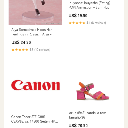
Inuyasha: Inuyasha (Eating) –
POP! Animation – 9 cm Hut
US$ 19.90
★★★★★
4.4 (8 reviews)
Alya Sometimes Hides Her
Feelings in Russian: Alya –
Coreful – School Uniform Ver. –
US$ 24.90
18 cm Megahouse
★★★★★
4.9 (10 reviews)
larus d9461 sandalia rosa
Canon Toner 5761C001,
Tamaño:36
CEXV65, ca. 17.500 Seiten HP
US$ 70.90
LaserJet 1012