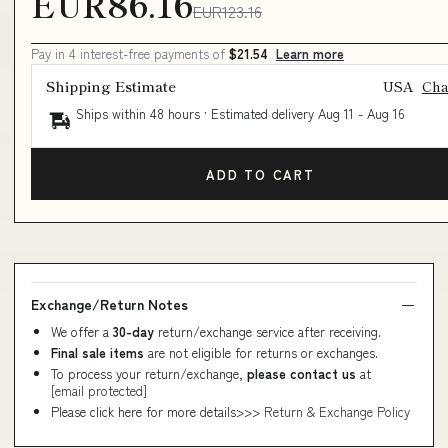
EUR86.16
EUR123.16
Pay in 4 interest-free payments of
$21.54
Learn more
Shipping Estimate
USA
Ch
Ships within 48 hours · Estimated delivery
Aug 11
-
Aug 16
ADD TO CART
Exchange/Return Notes
We offer a
30-day
return/exchange service after receiving.
Final sale items
are not eligible for returns or exchanges.
To process your return/exchange,
please contact us
at
[email protected]
Please click here for more details>>>
Return & Exchange Policy