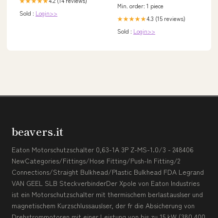
4.2 (14 reviews)
★★★★★
Min. order: 1 piece
Sold :
Login>>
4.3 (15 reviews)
★★★★★
Sold :
Login>>
beavers.it
Eaton Motorschutzschalter 0,63-1A 3P Z-MS-1.0/3 - 248406
NewCategories/Fittings/Hose Fitting/Push-In Fitting/2
Connections/Straight Bulkhead/Plastic Bulkhead FDA Legrand
VAN GEEL SLB SteckverbinderDer Xpole von Eaton Industries
ist ein Motorschutzschalter mit thermischem berlastauslser und
magnetischem Kurzschlussauslser, der fr die Absicherung von
Drehstrommotoren mit einer Leistung von bis zu 15 kW (380 400