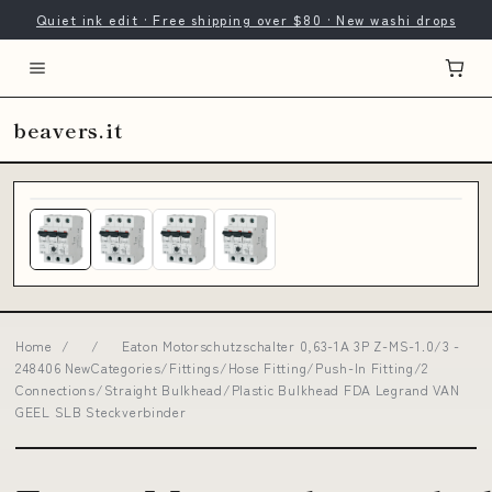
Quiet ink edit · Free shipping over $80 · New washi drops
beavers.it
Home
/
/
Eaton Motorschutzschalter 0,63-1A 3P Z-MS-1.0/3 -
248406 NewCategories/Fittings/Hose Fitting/Push-In Fitting/2
Connections/Straight Bulkhead/Plastic Bulkhead FDA Legrand VAN
GEEL SLB Steckverbinder