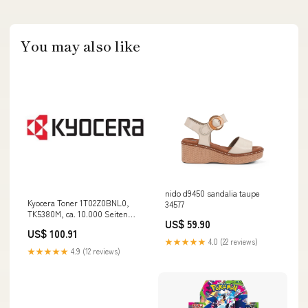
You may also like
nido d9450 sandalia taupe
Kyocera Toner 1T02Z0BNL0,
34577
TK5380M, ca. 10.000 Seiten
US$ 59.90
odoo-test
US$ 100.91
★★★★★
4.0 (22 reviews)
★★★★★
4.9 (12 reviews)