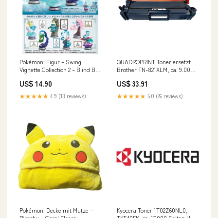
Pokémon: Figur – Swing
QUADROPRINT Toner ersetzt
Vignette Collection 2 – Blind Box
Brother TN-821XLM, ca. 9.000
Satoru Gojo
Seiten odoo-test
US$ 14.90
US$ 33.91
★★★★★
4.9 (13 reviews)
★★★★★
5.0 (26 reviews)
Pokémon: Decke mit Mütze –
Kyocera Toner 1T02Z60NL0,
Pikachu – Coral Fleece –
TK5405K, ca. 17.000 Seiten HP