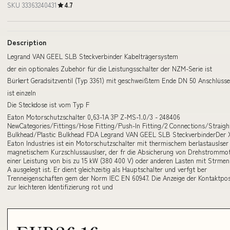
SKU 33363240431
4.7
Description
Legrand VAN GEEL SLB Steckverbinder Kabelträgersystem
der ein optionales Zubehör für die Leistungsschalter der NZM-Serie ist
Bürkert Geradsitzventil (Typ 3361) mit geschweißtem Ende DN 50 Anschlüss
ist einzeln
Die Steckdose ist vom Typ F
Eaton Motorschutzschalter 0,63-1A 3P Z-MS-1.0/3 - 248406
NewCategories/Fittings/Hose Fitting/Push-In Fitting/2 Connections/Straigh
Bulkhead/Plastic Bulkhead FDA Legrand VAN GEEL SLB SteckverbinderDer 
Eaton Industries ist ein Motorschutzschalter mit thermischem berlastauslser
magnetischem Kurzschlussauslser, der fr die Absicherung von Drehstrommo
einer Leistung von bis zu 15 kW (380 400 V) oder anderen Lasten mit Strmen
A ausgelegt ist. Er dient gleichzeitig als Hauptschalter und verfgt ber
Trenneigenschaften gem der Norm IEC EN 60947. Die Anzeige der Kontaktposi
zur leichteren Identifizierung rot und