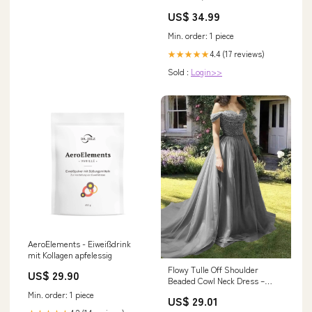
men's costumes
US$ 34.99
Min. order: 1 piece
4.4 (17 reviews)
★★★★★
Sold :
Login>>
AeroElements - Eiweißdrink
mit Kollagen apfelessig
Flowy Tulle Off Shoulder
US$ 29.90
Beaded Cowl Neck Dress –
Lisposa
Min. order: 1 piece
US$ 29.01