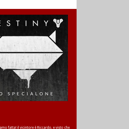
amo fatta! il vicintore è Riccardo, e visto che