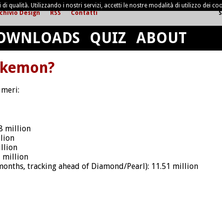
di qualità. Utilizzando i nostri servizi, accetti le nostre modalità di utilizzo dei coo
chivio Design
RSS
Contatti
S
OWNLOADS
QUIZ
ABOUT
okemon?
umeri:
8 million
lion
llion
 million
onths, tracking ahead of Diamond/Pearl): 11.51 million