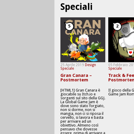
Speciali
5
2
25 Aprile 2019
Design
05 Febbraio 20
Speciale
Speciale
Gran Canara –
Track & Fee
Postmortem
Postmorte
[HTML1] Gran Canara è
Il gioco della 
giocabile su Itch.io e
Game Jam Rom
sorgenti sul sito della GGJ.
La Global Game Jam è
dove sono stato forgiato,
non si dorme, non si
mangia, non ci si riposa il
cervello, si lavora e basta
per arrivare ad un
obiettivo. Almeno così
pensavo che dovesse
essere, prima di arrivare a