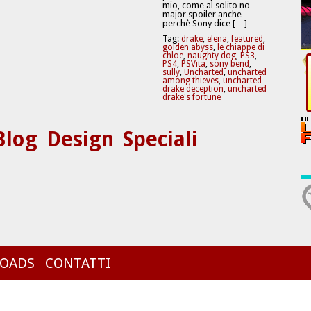
mio, come al solito no
major spoiler anche
perchè Sony dice […]
Tag:
drake
,
elena
,
featured
,
golden abyss
,
le chiappe di
chloe
,
naughty dog
,
PS3
,
PS4
,
PSVita
,
sony bend
,
sully
,
Uncharted
,
uncharted
among thieves
,
uncharted
drake deception
,
uncharted
drake's fortune
Blog
Design
Speciali
OADS
CONTATTI