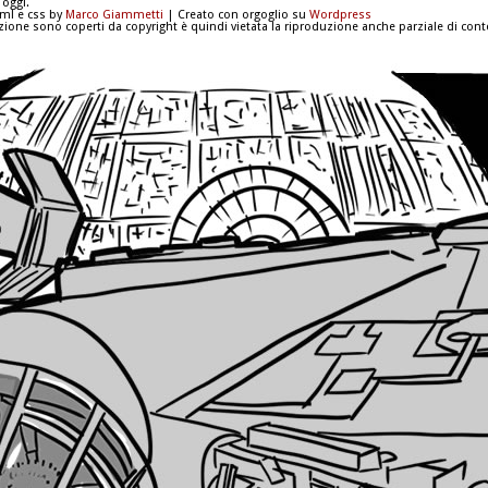
 oggi.
tml e css by
Marco Giammetti
| Creato con orgoglio su
Wordpress
azione sono coperti da copyright è quindi vietata la riproduzione anche parziale di conte