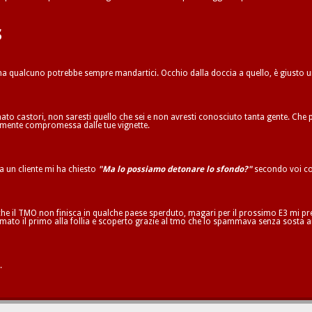
s
 ma qualcuno potrebbe sempre mandartici. Occhio dalla doccia a quello, è giusto 
to castori, non saresti quello che sei e non avresti conosciuto tanta gente. Che p
ilmente compromessa dalle tue vignette.
ta un cliente mi ha chiesto
"Ma lo possiamo detonare lo sfondo?"
secondo voi co
he il TMO non finisca in qualche paese sperduto, magari per il prossimo E3 mi pren
mato il primo alla follia e scoperto grazie al tmo che lo spammava senza sosta a
.