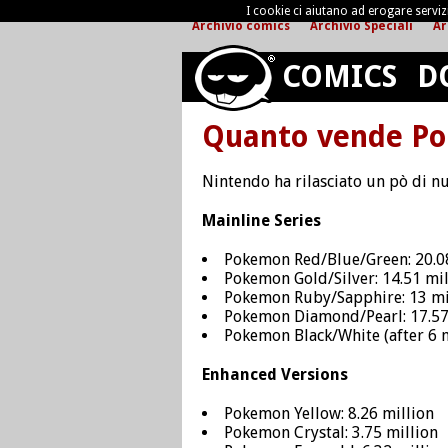
I cookie ci aiutano ad erogare servizi 
Archivio comics
Archivio Speciali
Ar
COMICS
D
Quanto vende P
Nintendo ha rilasciato un pò di n
Mainline Series
Pokemon Red/Blue/Green: 20.0
Pokemon Gold/Silver: 14.51 mil
Pokemon Ruby/Sapphire: 13 mi
Pokemon Diamond/Pearl: 17.57
Pokemon Black/White (after 6 m
Enhanced Versions
Pokemon Yellow: 8.26 million
Pokemon Crystal: 3.75 million