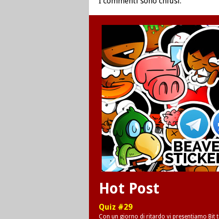
I commenti sono chiusi.
Hot Post
Quiz #29
Con un giorno di ritardo vi presentiamo Bit tr