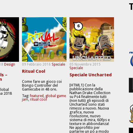
T
6
18
Design
09 Febbraio 2016
Speciale
05 Novembre 2015
Speciale
Ritual Cool
ls –
Speciale Uncharted
m
Come fare un gioco coi
[HTML1] Con la
Bongo Controller del
pubblicazione della
Gamecube in 48 ore.
Global
Nathan Drake Collection
a 2018
Tag:
featured
,
global game
su Ps4 finalmente tutti
jam
,
ritual cool
(non tutti) gli episodi di
Uncharted sono stati
rimessi a nuovo. Nuova
grafica, nuova
risoluzione, nuovo
sistema di mira, 60fps e
texture in abbondanza!
Ne approfitto per
parlarne un pò a modo