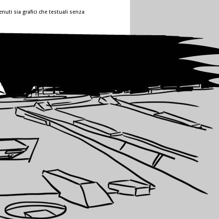
nuti sia grafici che testuali senza