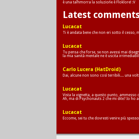
è una tammorra la soluzione è Floklore! :V
Latest comment
Lucacat
Ti è andata bene che non eri sotto il cesso,
Lucacat
Tu pensa che forse, se non avessi mai disegna
la mia sanità mentale ne è uscita irrimediab
Carlo Lucera (HatDroid)
Dai, alcune non sono così terribili.... una vol
Lucacat
Vista la vignetta, a questo punto, ammesso c
Ah, ma di Psychonauts 2 che mi dite? Io ho a
Lucacat
Eccome, sei tu che dovresti venire più spesso