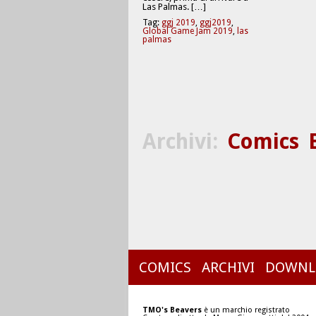
Las Palmas. […]
Tag:
ggj 2019
,
ggj2019
,
Global Game Jam 2019
,
las
palmas
Archivi:
Comics
COMICS
ARCHIVI
DOWNL
TMO's Beavers
è un marchio registrato