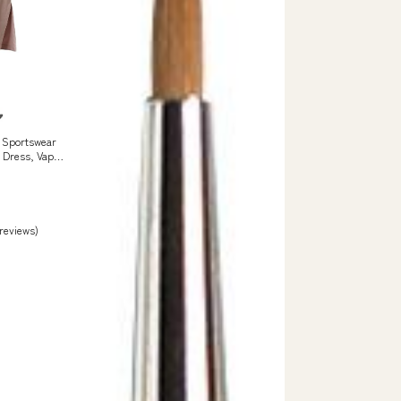
 Sportswear
 Dress, Vapur
othing, Shoes
 reviews)