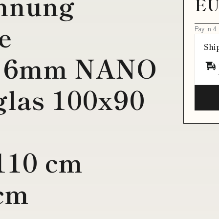
nnung
EU
e
Pay in 4
Shi
eg 6mm NANO
glas 100x90
110 cm
 cm