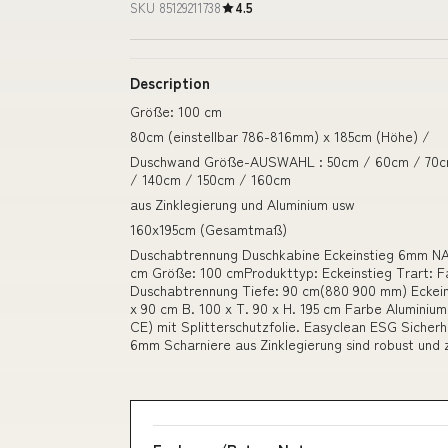
SKU 85129211738
4.5
Description
Größe: 100 cm
80cm (einstellbar 786-816mm) x 185cm (Höhe) /
Duschwand Größe-AUSWAHL : 50cm / 60cm / 70cm
/ 140cm / 150cm / 160cm
aus Zinklegierung und Aluminium usw
160x195cm (Gesamtmaß)
Duschabtrennung Duschkabine Eckeinstieg 6mm NA
cm Größe: 100 cmProdukttyp: Eckeinstieg Trart: F
Duschabtrennung Tiefe: 90 cm(880 900 mm) Eckein
x 90 cm B. 100 x T. 90 x H. 195 cm Farbe Aluminiump
CE) mit Splitterschutzfolie. Easyclean ESG Sicherh
6mm Scharniere aus Zinklegierung sind robust und zu