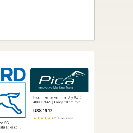
Pica Finemarker Fine Dry 0.9 (
4000871422 ) Länge 20 cm mit 5
Graphit-Minen HB L - Italian
US$ 19.12
★★★★★
4.2 (12 reviews)
be SG
5596 ) Ø 50
ke 0,8 mm