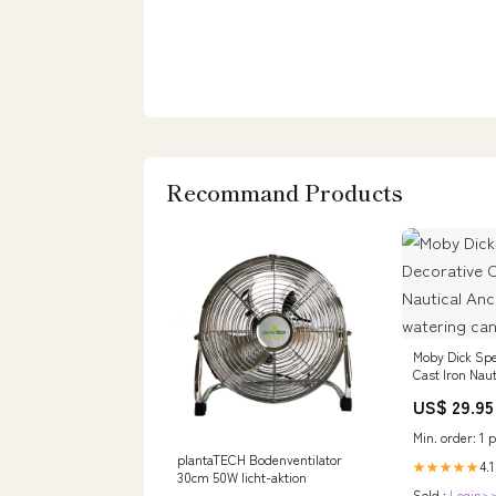
Recommand Products
Moby Dick Spec
Cast Iron Naut
Doorstop wate
US$ 29.95
Min. order: 1 p
plantaTECH Bodenventilator
4.1
★★★★★
30cm 50W licht-aktion
Sold :
Login>