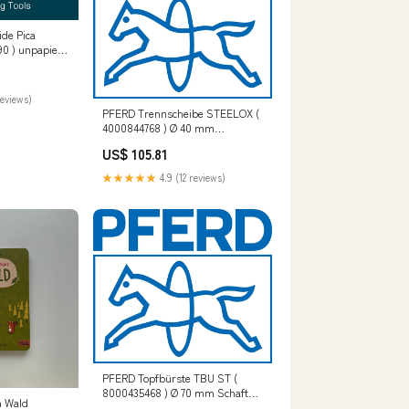
ide Pica
90 ) unpapiert,
 2000 °C P -
reviews)
PFERD Trennscheibe STEELOX (
4000844768 ) Ø 40 mm
Scheibenstärke 1 mm gerade
US$ 105.81
Bohrung 6 mm C - r.winnik
★★★★★
4.9 (12 reviews)
PFERD Topfbürste TBU ST (
8000435468 ) Ø 70 mm Schaft
h Wald
Drahtstärke 0,2 mm ebayIT