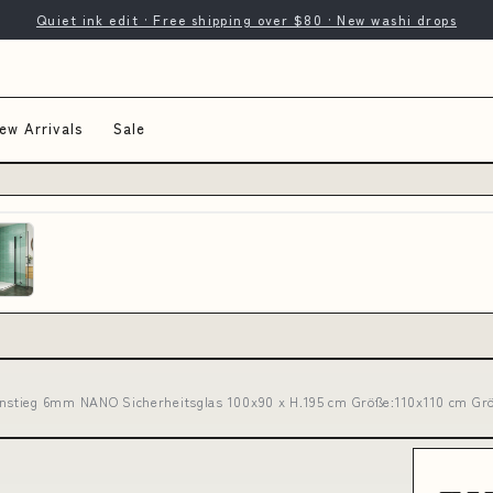
Quiet ink edit · Free shipping over $80 · New washi drops
ew Arrivals
Sale
nstieg 6mm NANO Sicherheitsglas 100x90 x H.195 cm Größe:110x110 cm Gr