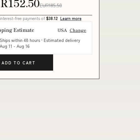
R152.50
EUR185.50
 interest-free payments of
$38.12
Learn more
pping Estimate
USA
Change
Ships within 48 hours · Estimated delivery
Aug 11
-
Aug 16
ADD TO CART