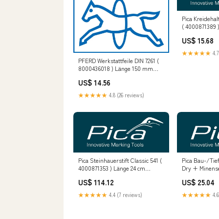
Pica Kreidehal
( 4000871389 )
rund/eckig L
US$ 15.68
automatische
★★★★★
4.7
PFERD Werkstattfeile DIN 7261 (
8000436018 ) Länge 150 mm
Querschnitt 6 mm FH 3 W - split
US$ 14.56
★★★★★
4.8 (26 reviews)
Pica Steinhauerstift Classic 541 (
Pica Bau-/Tie
4000871353 ) Länge 24 cm
Dry + Minense
ungespitzt Herstellerbilder
Farbe graphit
US$ 114.12
US$ 25.04
4000 871 360 
★★★★★
4.4 (7 reviews)
★★★★★
4.6