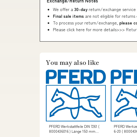
Exchange/Return Notes
We offer a
30-day
return/exchange service 
Final sale items
are not eligible for returns
To process your return/exchange,
please c
Please click here for more details>>>
Retur
You may also like
PFERD Werkstattfeile DIN 7261 (
PFERD Werkze
8000436016 ) Länge 150 mm
6-20 ( 800043
Querschnitt 6 mm FH 3 shopify
POLINOX-Schle