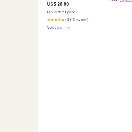
US$ 28.80
Min. order: 1 piece
4.9 (16 reviews)
★★★★★
Sold :
Login>>