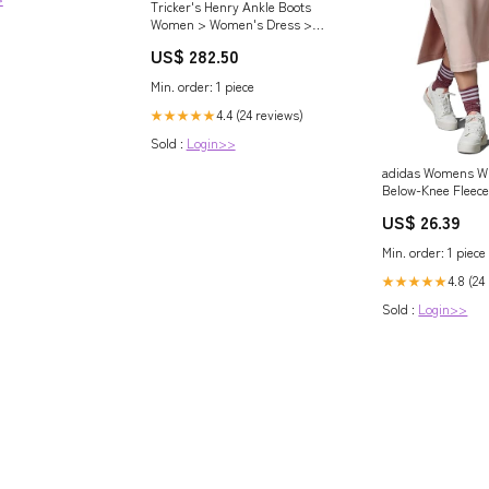
Tricker's Henry Ankle Boots
Women > Women's Dress >
Shirts
US$ 282.50
Min. order: 1 piece
4.4 (24 reviews)
★★★★★
Sold :
Login>>
adidas Womens W
Below-Knee Fleece
Pink, X-Small : Cl
US$ 26.39
& Jewelry
Min. order: 1 piece
4.8 (24
★★★★★
Sold :
Login>>