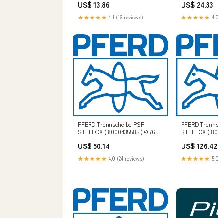
US$ 13.86
US$ 24.33
TB Brand
Bohrungs-Ø 1
★★★★★
4.1 (16 reviews)
★★★★★
4.0
PFERD Trennscheibe PSF
PFERD Trenns
STEELOX ( 8000435585 ) Ø 76
STEELOX ( 80
mm Scheibenstärke 1 mm
mm Scheiben
US$ 50.14
US$ 126.42
gerade Bohrung 10 mm P - MAX
gerade Bohru
margin
Kamerun
★★★★★
4.0 (24 reviews)
★★★★★
5.0