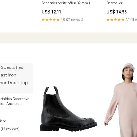
Scharnierbreite offen 32 mm (
Bestseller
3000272022 ) Materialstärke 0,7
US$ 12.11
US$ 14.95
mm Eisen vernickelt C -
d.kramer
★★★★★
4.0 (27 reviews)
★★★★★
4.1 (11 
ialties Decorative
ical Anchor
ring can
iece
 (13 reviews)
>