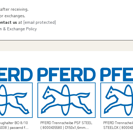
after receiving.
 or exchanges.
ontact us
at
[email protected]
n & Exchange Policy
ughalter BO 8/10
PFERD Trennscheibe PSF STEEL
PFERD Trennschei
6038 ) passend für
( 8000435580 ) D150x1,6mm
STEELOX ( 800043
ifräder für
gerade Bohrung 22,23 mm
mm Scheibenstär