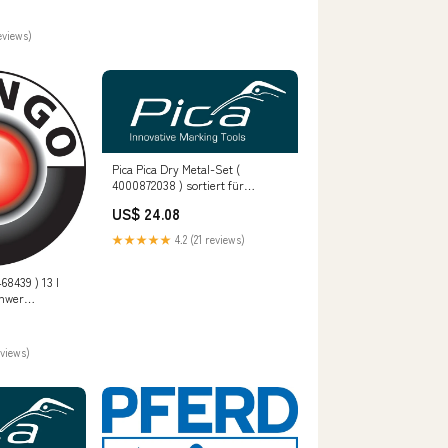
 mm QM -
eviews)
Pica Pica Dry Metal-Set (
4000872038 ) sortiert für
Metallarbeiten (Anreißnadel) C -
US$ 24.08
g.calahorro
★★★★★
4.2 (21 reviews)
68439 ) 13 l
hwer
P - MAX
eviews)