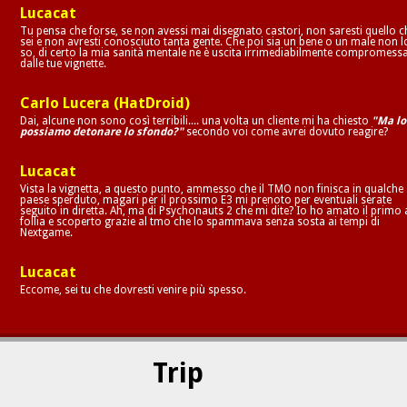
Lucacat
Tu pensa che forse, se non avessi mai disegnato castori, non saresti quello c
sei e non avresti conosciuto tanta gente. Che poi sia un bene o un male non l
so, di certo la mia sanità mentale ne è uscita irrimediabilmente compromess
dalle tue vignette.
Carlo Lucera (HatDroid)
Dai, alcune non sono così terribili.... una volta un cliente mi ha chiesto
"Ma lo
possiamo detonare lo sfondo?"
secondo voi come avrei dovuto reagire?
Lucacat
Vista la vignetta, a questo punto, ammesso che il TMO non finisca in qualche
paese sperduto, magari per il prossimo E3 mi prenoto per eventuali serate
seguito in diretta. Ah, ma di Psychonauts 2 che mi dite? Io ho amato il primo 
follia e scoperto grazie al tmo che lo spammava senza sosta ai tempi di
Nextgame.
Lucacat
Eccome, sei tu che dovresti venire più spesso.
Trip