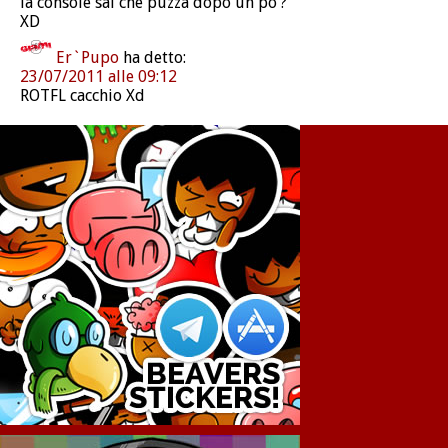
la console sai che puzza dopo un po’?
XD
Er`Pupo
ha detto:
23/07/2011 alle 09:12
ROTFL cacchio Xd