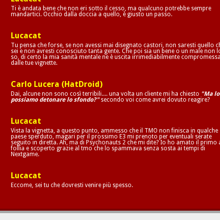
Ti è andata bene che non eri sotto il cesso, ma qualcuno potrebbe sempre
mandartici. Occhio dalla doccia a quello, è giusto un passo.
Lucacat
Tu pensa che forse, se non avessi mai disegnato castori, non saresti quello c
sei e non avresti conosciuto tanta gente. Che poi sia un bene o un male non l
so, di certo la mia sanità mentale ne è uscita irrimediabilmente compromess
dalle tue vignette.
Carlo Lucera (HatDroid)
Dai, alcune non sono così terribili.... una volta un cliente mi ha chiesto
"Ma lo
possiamo detonare lo sfondo?"
secondo voi come avrei dovuto reagire?
Lucacat
Vista la vignetta, a questo punto, ammesso che il TMO non finisca in qualche
paese sperduto, magari per il prossimo E3 mi prenoto per eventuali serate
seguito in diretta. Ah, ma di Psychonauts 2 che mi dite? Io ho amato il primo 
follia e scoperto grazie al tmo che lo spammava senza sosta ai tempi di
Nextgame.
Lucacat
Eccome, sei tu che dovresti venire più spesso.