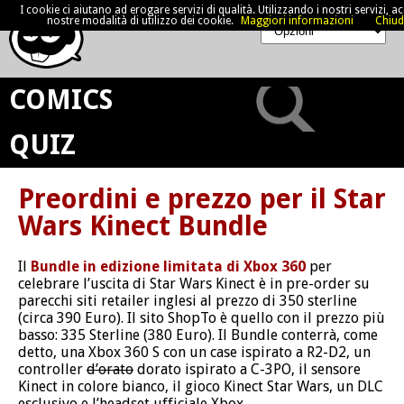
I cookie ci aiutano ad erogare servizi di qualità. Utilizzando i nostri servizi, acc
nostre modalità di utilizzo dei cookie.
Maggiori informazioni
Chiud
COMICS
QUIZ
Preordini e prezzo per il Star
Wars Kinect Bundle
Il
Bundle in edizione limitata di Xbox 360
per
celebrare l’uscita di Star Wars Kinect è in pre-order su
parecchi siti retailer inglesi al prezzo di 350 sterline
(circa 390 Euro). Il sito ShopTo è quello con il prezzo più
basso: 335 Sterline (380 Euro). Il Bundle conterrà, come
detto, una Xbox 360 S con un case ispirato a R2-D2, un
controller
d’orato
dorato ispirato a C-3PO, il sensore
Kinect in colore bianco, il gioco Kinect Star Wars, un DLC
esclusivo e l’headset ufficiale Xbox.