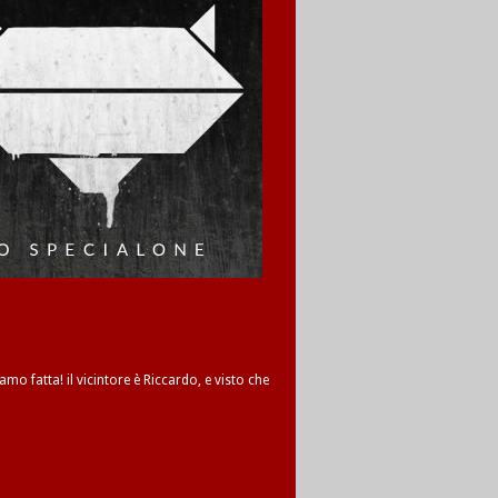
amo fatta! il vicintore è Riccardo, e visto che