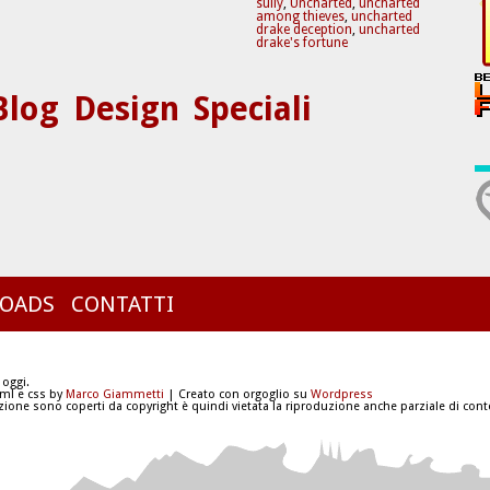
sully
,
Uncharted
,
uncharted
among thieves
,
uncharted
drake deception
,
uncharted
drake's fortune
Blog
Design
Speciali
OADS
CONTATTI
 oggi.
tml e css by
Marco Giammetti
| Creato con orgoglio su
Wordpress
azione sono coperti da copyright è quindi vietata la riproduzione anche parziale di conte