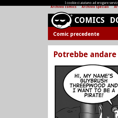
I cookie ci aiutano ad erogare servizi 
Archivio comics
Archivio Speciali
Ar
COMICS
D
Comic precedente
Potrebbe andare