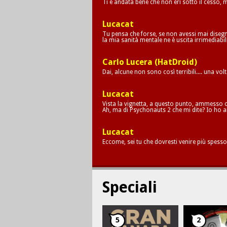
Ti è andata bene che non eri sotto il cesso,
Lucacat
Tu pensa che forse, se non avessi mai disegna
la mia sanità mentale ne è uscita irrimediab
Carlo Lucera (HatDroid)
Dai, alcune non sono così terribili.... una vol
Lucacat
Vista la vignetta, a questo punto, ammesso c
Ah, ma di Psychonauts 2 che mi dite? Io ho a
Lucacat
Eccome, sei tu che dovresti venire più spesso
Speciali
5
2