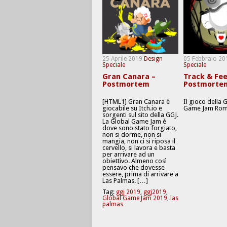
25 Aprile 2019
Design
05 Febbraio 20
Speciale
Speciale
Gran Canara –
Track & Fee
Postmortem
Postmorte
[HTML1] Gran Canara è
Il gioco della 
giocabile su Itch.io e
Game Jam Rom
sorgenti sul sito della GGJ.
La Global Game Jam è
dove sono stato forgiato,
non si dorme, non si
mangia, non ci si riposa il
cervello, si lavora e basta
per arrivare ad un
obiettivo. Almeno così
pensavo che dovesse
essere, prima di arrivare a
Las Palmas. […]
Tag:
ggj 2019
,
ggj2019
,
Global Game Jam 2019
,
las
palmas