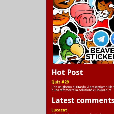
Hot Post
Quiz #29
Con un giorno di ritardo vi presentiamo Bit tr
è una tammorra la soluzione è Floklore! :V
Latest comment
Lucacat