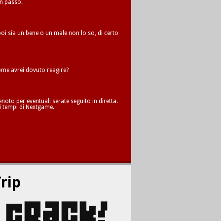
un passo.
oi sia un bene o un male non lo so, di certo
me avrei dovuto reagire?
oto per eventuali serate seguito in diretta.
i tempi di Nextgame.
rip