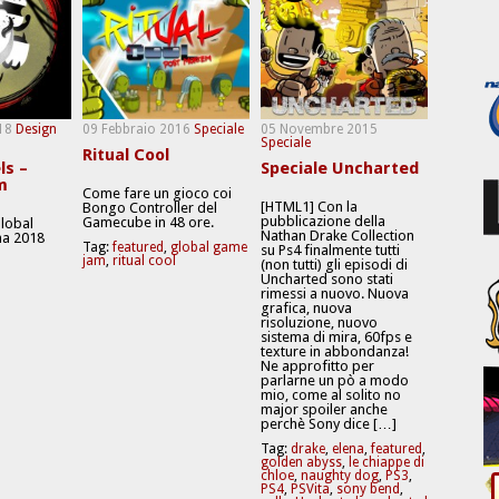
18
Design
09 Febbraio 2016
Speciale
05 Novembre 2015
Speciale
Ritual Cool
ls –
Speciale Uncharted
m
Come fare un gioco coi
[HTML1] Con la
Bongo Controller del
pubblicazione della
Gamecube in 48 ore.
Global
Nathan Drake Collection
a 2018
Tag:
featured
,
global game
su Ps4 finalmente tutti
jam
,
ritual cool
(non tutti) gli episodi di
Uncharted sono stati
rimessi a nuovo. Nuova
grafica, nuova
risoluzione, nuovo
sistema di mira, 60fps e
texture in abbondanza!
Ne approfitto per
parlarne un pò a modo
mio, come al solito no
major spoiler anche
perchè Sony dice […]
Tag:
drake
,
elena
,
featured
,
golden abyss
,
le chiappe di
chloe
,
naughty dog
,
PS3
,
PS4
,
PSVita
,
sony bend
,