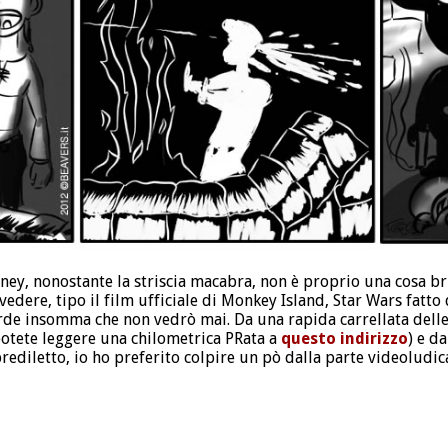
sney, nonostante la striscia macabra, non è proprio una cosa b
edere, tipo il film ufficiale di Monkey Island, Star Wars fatto 
de insomma che non vedrò mai. Da una rapida carrellata delle 
potete leggere una chilometrica PRata a
questo indirizzo
) e d
rediletto, io ho preferito colpire un pò dalla parte videoludica