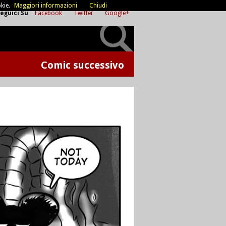
kie.
Maggiori informazioni
Chiudi
eguici Su
Facebook
Twitter
Google+
Comic successivo