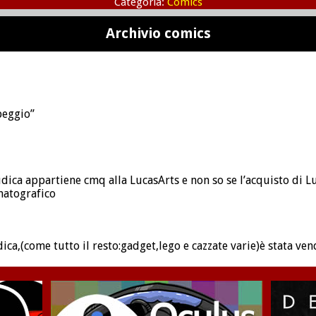
Categoria:
Comics
Archivio comics
peggio”
dica appartiene cmq alla LucasArts e non so se l’acquisto di L
matografico
ca,(come tutto il resto:gadget,lego e cazzate varie)è stata ven