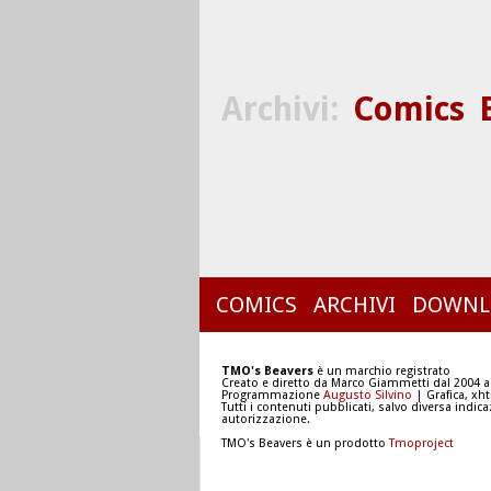
Archivi:
Comics
COMICS
ARCHIVI
DOWNL
TMO's Beavers
è un marchio registrato
Creato e diretto da Marco Giammetti dal 2004 a
Programmazione
Augusto Silvino
| Grafica, xh
Tutti i contenuti pubblicati, salvo diversa indic
autorizzazione.
TMO's Beavers è un prodotto
Tmoproject