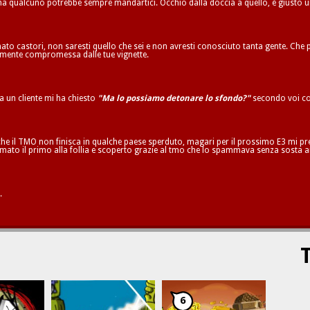
 ma qualcuno potrebbe sempre mandartici. Occhio dalla doccia a quello, è giusto 
to castori, non saresti quello che sei e non avresti conosciuto tanta gente. Che p
ilmente compromessa dalle tue vignette.
ta un cliente mi ha chiesto
"Ma lo possiamo detonare lo sfondo?"
secondo voi co
he il TMO non finisca in qualche paese sperduto, magari per il prossimo E3 mi pren
mato il primo alla follia e scoperto grazie al tmo che lo spammava senza sosta a
.
T
6