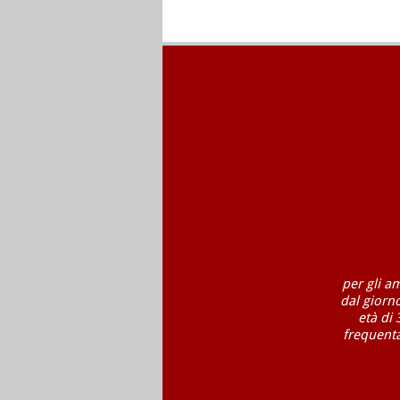
per gli a
dal giorn
età di 
frequenta