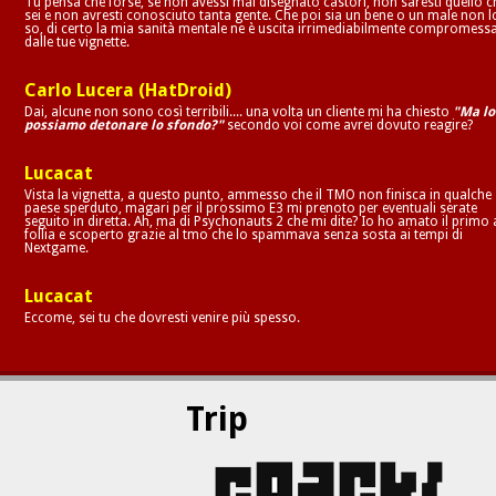
Tu pensa che forse, se non avessi mai disegnato castori, non saresti quello c
sei e non avresti conosciuto tanta gente. Che poi sia un bene o un male non l
so, di certo la mia sanità mentale ne è uscita irrimediabilmente compromess
dalle tue vignette.
Carlo Lucera (HatDroid)
Dai, alcune non sono così terribili.... una volta un cliente mi ha chiesto
"Ma lo
possiamo detonare lo sfondo?"
secondo voi come avrei dovuto reagire?
Lucacat
Vista la vignetta, a questo punto, ammesso che il TMO non finisca in qualche
paese sperduto, magari per il prossimo E3 mi prenoto per eventuali serate
seguito in diretta. Ah, ma di Psychonauts 2 che mi dite? Io ho amato il primo 
follia e scoperto grazie al tmo che lo spammava senza sosta ai tempi di
Nextgame.
Lucacat
Eccome, sei tu che dovresti venire più spesso.
Trip