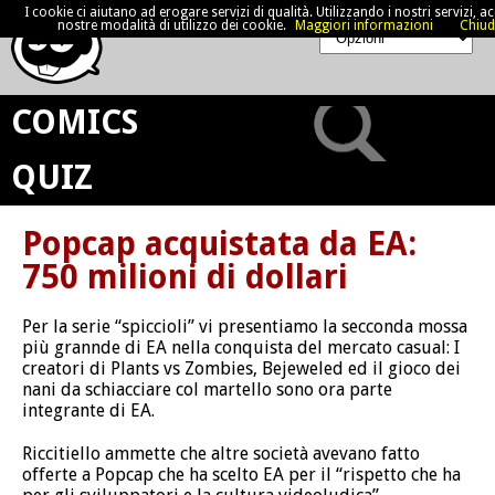
I cookie ci aiutano ad erogare servizi di qualità. Utilizzando i nostri servizi, acc
nostre modalità di utilizzo dei cookie.
Maggiori informazioni
Chiud
COMICS
QUIZ
Popcap acquistata da EA:
750 milioni di dollari
Per la serie “spiccioli” vi presentiamo la secconda mossa
più grannde di EA nella conquista del mercato casual: I
creatori di Plants vs Zombies, Bejeweled ed il gioco dei
nani da schiacciare col martello sono ora parte
integrante di EA.
Riccitiello ammette che altre società avevano fatto
offerte a Popcap che ha scelto EA per il “rispetto che ha