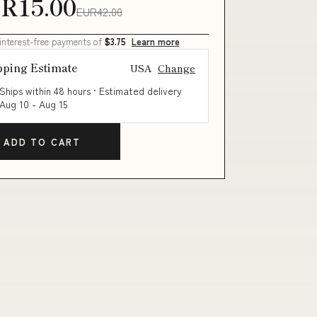
R15.00
EUR42.00
 interest-free payments of
$3.75
Learn more
pping Estimate
USA
Change
Ships within 48 hours · Estimated delivery
Aug 10
-
Aug 15
ADD TO CART