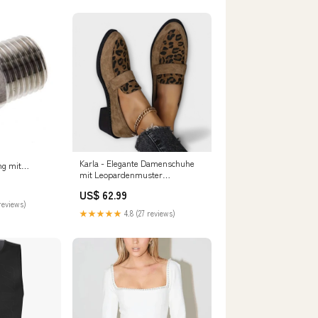
Karla - Elegante Damenschuhe
ng mit
mit Leopardenmuster
lstahl/PA
hide_section
US$ 62.99
ttings/Threaded
reviews)
ons
★★★★★
4.8 (27 reviews)