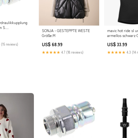
ydraulikkupplung
m S
SONJA - GESTEPPTE WESTE
mavic hot ride sl u
ing ISO 7241-1
Größe:M
armellos schwarz 
34,3mm
/Fittings/Pipe
US$ 68.99
US$ 33.99
 (15 reviews)
g Ring Fitting/4
★★★★★
4.7 (18 reviews)
★★★★★
4.3 (14 