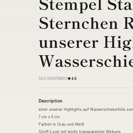
Stempel Sta
Sternchen R
unserer Hig
Wasserschie
SKU 91693788813
4.6
Description
einer unserer Highlights auf Wasserschiebefolie zu
7 cm x 5 cm
Farben in Grau und Weiß
Stoff-Look mit leicht transparenter Wirkung