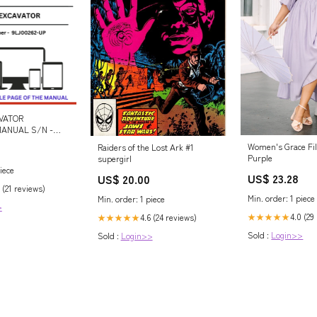
AVATOR
ANUAL S/N -
VOLVO 5350B 4X4
Women's Grace Fil
Raiders of the Lost Ark #1
ATED HAULER
Purple
supergirl
LOG MANUAL SN
iece
 FILE
US$ 23.28
US$ 20.00
 (21 reviews)
Min. order: 1 piece
Min. order: 1 piece
>
4.0 (29
★★★★★
4.6 (24 reviews)
★★★★★
Sold :
Login>>
Sold :
Login>>