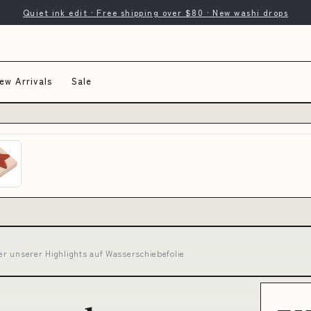
Quiet ink edit · Free shipping over $80 · New washi drops
ew Arrivals
Sale
r unserer Highlights auf Wasserschiebefolie