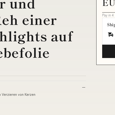
r und
EU
eh einer
Pay in 4
Shi
hlights auf
befolie
m Verzieren von Kerzen