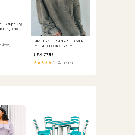
raulikkupplung
ckringschott
-1 D 20,5 mm
tings/Coupling/Hydraulic/Flat
BIRGIT - OVERSIZE-PULLOVER
JN Pressure
reviews)
IM USED-LOOK Größe:M
US$ 77.99
★★★★★
4.1 (20 reviews)