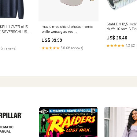
Stahl DN 12,5 Hyd
mavic mvs shield photochromic
CKPULLOVER AUS
Muffe 16 mm S Dru
brille weiss glas red
REISSVERSCHLUSS
ISO 7241-1 A/8434
photochromic bundle
es-ai
US$ 26.46
NewCategories/Fit
US$ 99.99
face ISO 16028/CE
★★★★★
4.3 (22 
★★★★★
5.0 (28 reviews)
eliminator
 (7 reviews)