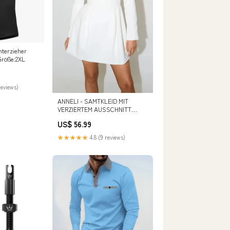
nterzieher
Größe:2XL
reviews)
ANNELI - SAMTKLEID MIT
VERZIERTEM AUSSCHNITT
Barefoot
US$ 56.99
★★★★★
4.8 (9 reviews)