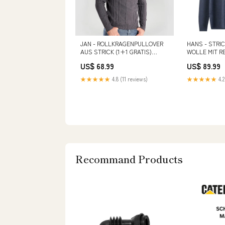
JAN - ROLLKRAGENPULLOVER
HANS - STRI
AUS STRICK (1+1 GRATIS)
WOLLE MIT 
Farbe:Schwarz
elegant-dress
US$ 68.99
US$ 89.99
★★★★★
4.8 (11 reviews)
★★★★★
4.2
Recommand Products