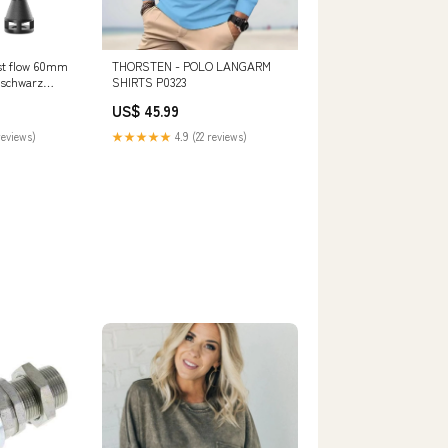
ast flow 60mm
THORSTEN - POLO LANGARM
2 schwarz
SHIRTS P0323
US$ 45.99
reviews)
★★★★★
4.9 (22 reviews)