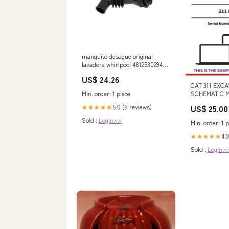
manguito desague original
lavadora whirlpool 481253029495
merloni-ariston
US$ 24.26
CAT 311 EXC
SCHEMATIC M
Min. order: 1 piece
9LJ00262-UP 
US$ 25.00
5.0 (8 reviews)
★★★★★
BM ARTICUL
PARTS CATA
Sold :
Login>>
Min. order: 1 p
1-99999 - PDF
4.9
★★★★★
Sold :
Login>