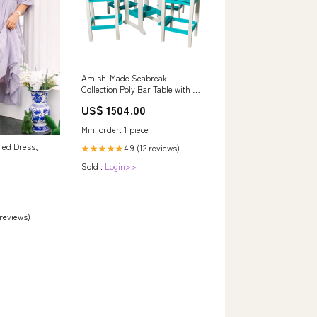
Amish-Made Seabreak
Collection Poly Bar Table with 4
Chairs Blackwater Creek Koi
US$ 1504.00
Farm
Min. order: 1 piece
led Dress,
4.9 (12 reviews)
★★★★★
Sold :
Login>>
 reviews)