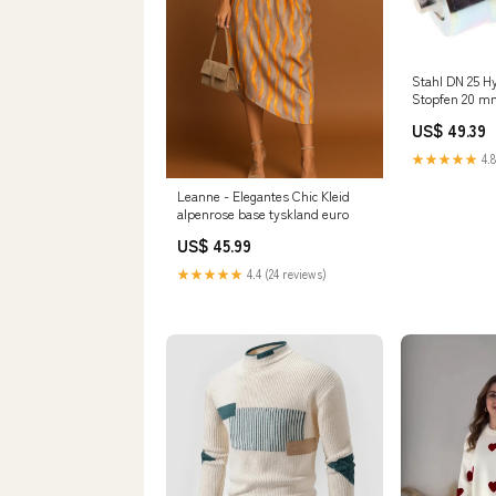
Stahl DN 25 H
Stopfen 20 m
Kompressionsr
US$ 49.39
A/8434-1 D 
NewCategories
★★★★★
4.8
Fitting/Cuttin
Connections
Leanne - Elegantes Chic Kleid
alpenrose base tyskland euro
US$ 45.99
★★★★★
4.4 (24 reviews)