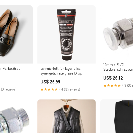
12mm x R1/2''
- Loafer Farbe:Braun
schmierfett fur lager silca
Steckverschraubu
synergetic race grase Drop
Außengewinde Ede
US$ 26.12
EPDM/PTFE
US$ 26.99
NewCategories/Fi
★★★★★
4.3 (20 
fitting/2 Connecti
 (9 reviews)
★★★★★
4.4 (12 reviews)