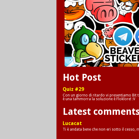
Hot Post
Quiz #29
Con un giorno di ritardo vi presentiamo Bit tr
è una tammorra la soluzione è Floklore! :V
Latest comment
Lucacat
Ti è andata bene che non eri sotto il cesso,