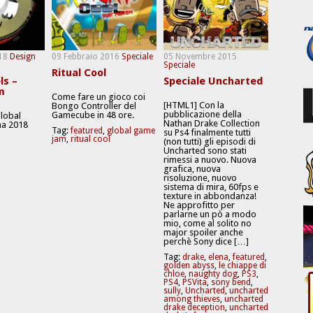
18
Design
09 Febbraio 2016
Speciale
05 Novembre 2015
Speciale
Ritual Cool
ls –
Speciale Uncharted
m
Come fare un gioco coi
[HTML1] Con la
Bongo Controller del
pubblicazione della
Gamecube in 48 ore.
Global
Nathan Drake Collection
a 2018
Tag:
featured
,
global game
su Ps4 finalmente tutti
jam
,
ritual cool
(non tutti) gli episodi di
Uncharted sono stati
rimessi a nuovo. Nuova
grafica, nuova
risoluzione, nuovo
sistema di mira, 60fps e
texture in abbondanza!
Ne approfitto per
parlarne un pò a modo
mio, come al solito no
major spoiler anche
perchè Sony dice […]
Tag:
drake
,
elena
,
featured
,
golden abyss
,
le chiappe di
chloe
,
naughty dog
,
PS3
,
PS4
,
PSVita
,
sony bend
,
sully
,
Uncharted
,
uncharted
among thieves
,
uncharted
drake deception
,
uncharted