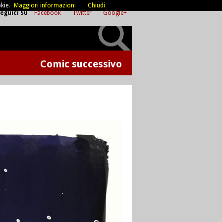
kie.
Maggiori informazioni
Chiudi
eguici Su
Facebook
Twitter
Google+
Comic successivo