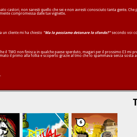
to castori, non saresti quello che sei e non avresti conosciuto tanta gente. Che p
ilmente compromessa dalle tue vignette.
ta un cliente mi ha chiesto
"Ma lo possiamo detonare lo sfondo?"
secondo voi co
he il TMO non finisca in qualche paese sperduto, magari per il prossimo E3 mi pren
mato il primo alla follia e scoperto grazie al tmo che lo spammava senza sosta a
.
T
6