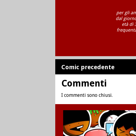
per gli a
dal giorn
età di 
frequenta
Comic precedente
Commenti
I commenti sono chiusi.