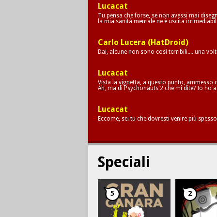
Lucacat
Tu pensa che forse, se non avessi mai disegna
la mia sanità mentale ne è uscita irrimediab
Carlo Lucera (HatDroid)
Dai, alcune non sono così terribili.... una vol
Lucacat
Vista la vignetta, a questo punto, ammesso c
Ah, ma di Psychonauts 2 che mi dite? Io ho a
Lucacat
Eccome, sei tu che dovresti venire più spesso
Speciali
5
2