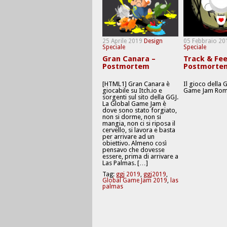
25 Aprile 2019
Design
05 Febbraio 20
Speciale
Speciale
Gran Canara –
Track & Fee
Postmortem
Postmorte
[HTML1] Gran Canara è
Il gioco della 
giocabile su Itch.io e
Game Jam Rom
sorgenti sul sito della GGJ.
La Global Game Jam è
dove sono stato forgiato,
non si dorme, non si
mangia, non ci si riposa il
cervello, si lavora e basta
per arrivare ad un
obiettivo. Almeno così
pensavo che dovesse
essere, prima di arrivare a
Las Palmas. […]
Tag:
ggj 2019
,
ggj2019
,
Global Game Jam 2019
,
las
palmas