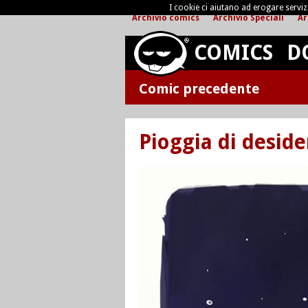
I cookie ci aiutano ad erogare servizi 
Archivio comics
Archivio Speciali
Ar
COMICS
D
Comic precedente
Pioggia di deside