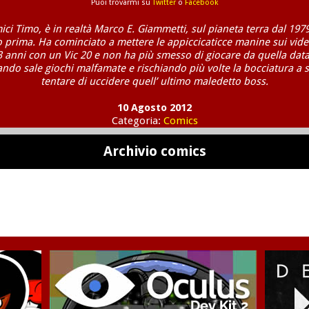
Puoi trovarmi su
Twitter
o
Facebook
mici Timo, è in realtà Marco E. Giammetti, sul pianeta terra dal 1979
o prima. Ha cominciato a mettere le appiccicaticce manine sui vide
3 anni con un Vic 20 e non ha più smesso di giocare da quella data
ndo sale giochi malfamate e rischiando più volte la bocciatura a 
tentare di uccidere quell’ ultimo maledetto boss.
10 Agosto 2012
Categoria:
Comics
Archivio comics