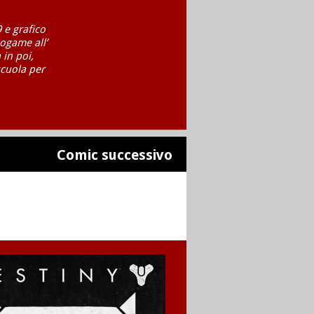
 e grafico
ogame all’
 in poi,
scuola per
Comic successivo