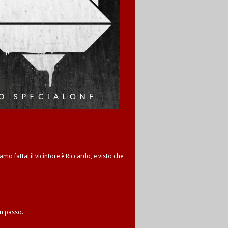
amo fatta! il vicintore è Riccardo, e visto che
un passo.