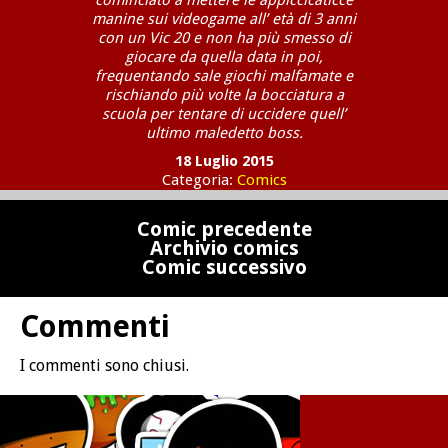
cominciato a mettere le appiccicaticce
manine sui videogame all’ età di 3 anni
con un Vic 20 e non ha più smesso di
giocare da quella data in poi,
frequentando sale giochi malfamate e
rischiando più volte la bocciatura a
scuola per tentare di uccidere quell’
ultimo maledetto boss.
18 Luglio 2015
Categoria:
Comics
Comic precedente
Archivio comics
Comic successivo
Commenti
I commenti sono chiusi.