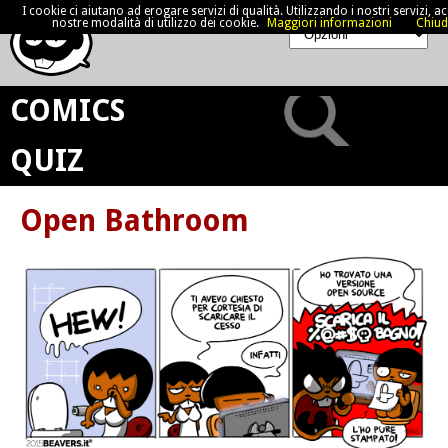
I cookie ci aiutano ad erogare servizi di qualità. Utilizzando i nostri servizi, acc
nostre modalità di utilizzo dei cookie.
Maggiori informazioni
Chiud
COMICS
QUIZ
Open Bathroom