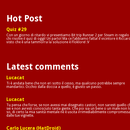
Hot Post
Quiz #29
Con un giorno di ritardo vi presentiamo Bit trip Runner 2 per Steam in regalo
chi risolve il quiz di oggi! Un parto! Ma ce l’abbiamo fatta! il vicintore è Riccar
visto che è una tammorra la soluzione è Floklore! :V
Latest comments
Lucacat
Ti è andata bene che non eri sotto il cesso, ma qualcuno potrebbe sempre
mandartici. Occhio dalla doccia a quello, è giusto un passo.
Lucacat
Tu pensa che forse, se non avessi mai disegnato castori, non saresti quello c
sei e non avresti conosciuto tanta gente. Che poi sia un bene o un male non l
so, di certo la mia sanità mentale ne è uscita irrimediabilmente compromess
dalle tue vignette.
Carlo Lucera (HatDroid)