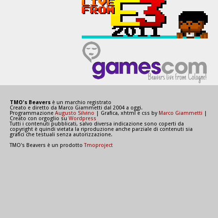
TMO's Beavers
è un marchio registrato
Creato e diretto da Marco Giammetti dal 2004 a oggi.
Programmazione
Augusto Silvino
| Grafica, xhtml e css by
Marco Giammetti
|
Creato con orgoglio su
Wordpress
Tutti i contenuti pubblicati, salvo diversa indicazione sono coperti da
copyright è quindi vietata la riproduzione anche parziale di contenuti sia
grafici che testuali senza autorizzazione.
TMO's Beavers è un prodotto
Tmoproject