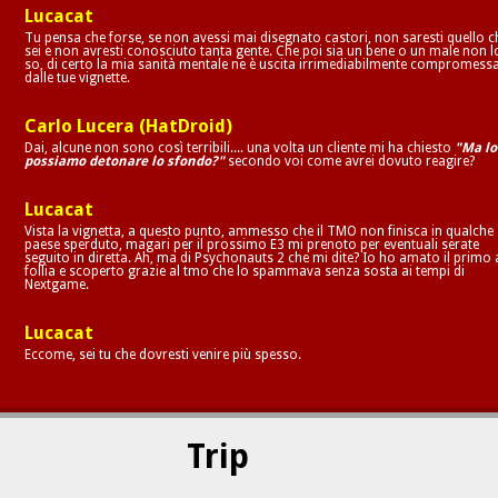
Lucacat
Tu pensa che forse, se non avessi mai disegnato castori, non saresti quello c
sei e non avresti conosciuto tanta gente. Che poi sia un bene o un male non l
so, di certo la mia sanità mentale ne è uscita irrimediabilmente compromess
dalle tue vignette.
Carlo Lucera (HatDroid)
Dai, alcune non sono così terribili.... una volta un cliente mi ha chiesto
"Ma lo
possiamo detonare lo sfondo?"
secondo voi come avrei dovuto reagire?
Lucacat
Vista la vignetta, a questo punto, ammesso che il TMO non finisca in qualche
paese sperduto, magari per il prossimo E3 mi prenoto per eventuali serate
seguito in diretta. Ah, ma di Psychonauts 2 che mi dite? Io ho amato il primo 
follia e scoperto grazie al tmo che lo spammava senza sosta ai tempi di
Nextgame.
Lucacat
Eccome, sei tu che dovresti venire più spesso.
Trip