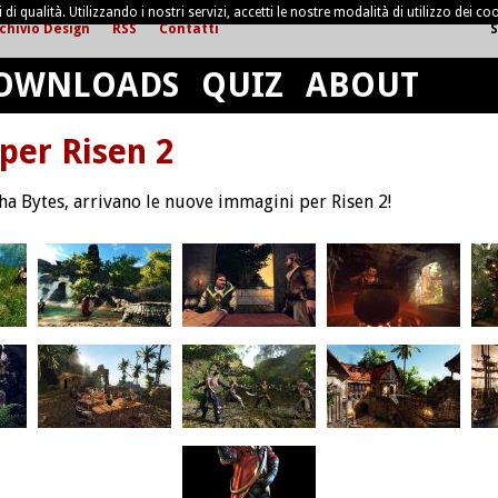
di qualità. Utilizzando i nostri servizi, accetti le nostre modalità di utilizzo dei coo
chivio Design
RSS
Contatti
S
OWNLOADS
QUIZ
ABOUT
per Risen 2
nha Bytes, arrivano le nuove immagini per Risen 2!