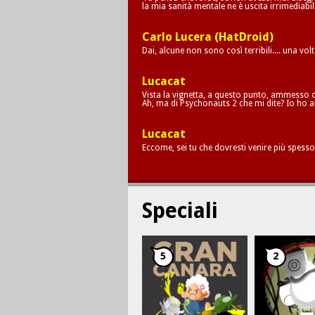
la mia sanità mentale ne è uscita irrimediab
Carlo Lucera (HatDroid)
Dai, alcune non sono così terribili.... una vol
Lucacat
Vista la vignetta, a questo punto, ammesso c
Ah, ma di Psychonauts 2 che mi dite? Io ho a
Lucacat
Eccome, sei tu che dovresti venire più spesso
Speciali
5
2