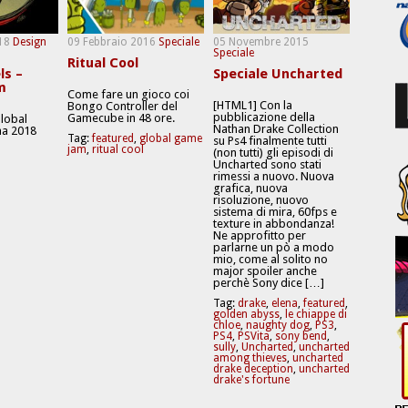
18
Design
09 Febbraio 2016
Speciale
05 Novembre 2015
Speciale
Ritual Cool
ls –
Speciale Uncharted
m
Come fare un gioco coi
[HTML1] Con la
Bongo Controller del
pubblicazione della
Gamecube in 48 ore.
Global
Nathan Drake Collection
a 2018
Tag:
featured
,
global game
su Ps4 finalmente tutti
jam
,
ritual cool
(non tutti) gli episodi di
Uncharted sono stati
rimessi a nuovo. Nuova
grafica, nuova
risoluzione, nuovo
sistema di mira, 60fps e
texture in abbondanza!
Ne approfitto per
parlarne un pò a modo
mio, come al solito no
major spoiler anche
perchè Sony dice […]
Tag:
drake
,
elena
,
featured
,
golden abyss
,
le chiappe di
chloe
,
naughty dog
,
PS3
,
PS4
,
PSVita
,
sony bend
,
sully
,
Uncharted
,
uncharted
among thieves
,
uncharted
drake deception
,
uncharted
drake's fortune