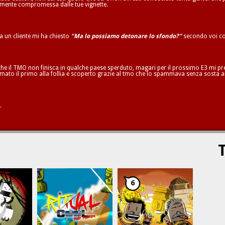
ilmente compromessa dalle tue vignette.
ta un cliente mi ha chiesto
"Ma lo possiamo detonare lo sfondo?"
secondo voi co
he il TMO non finisca in qualche paese sperduto, magari per il prossimo E3 mi pren
mato il primo alla follia e scoperto grazie al tmo che lo spammava senza sosta a
.
T
6