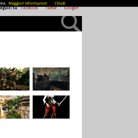
kie.
Maggiori informazioni
Chiudi
eguici Su
Facebook
Twitter
Google+