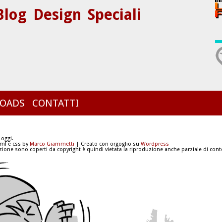
Blog
Design
Speciali
OADS
CONTATTI
 oggi.
tml e css by
Marco Giammetti
| Creato con orgoglio su
Wordpress
azione sono coperti da copyright è quindi vietata la riproduzione anche parziale di conte