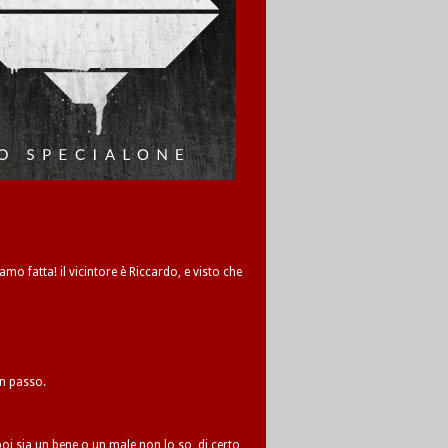
amo fatta! il vicintore è Riccardo, e visto che
un passo.
oi sia un bene o un male non lo so, di certo