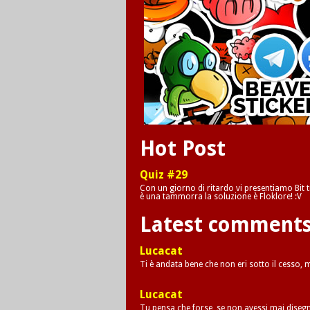
Hot Post
Quiz #29
Con un giorno di ritardo vi presentiamo Bit tr
è una tammorra la soluzione è Floklore! :V
Latest comment
Lucacat
Ti è andata bene che non eri sotto il cesso,
Lucacat
Tu pensa che forse, se non avessi mai disegna