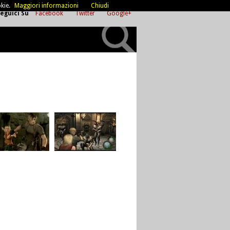
kie.
Maggiori informazioni
Chiudi
eguici Su
Facebook
Twitter
Google+