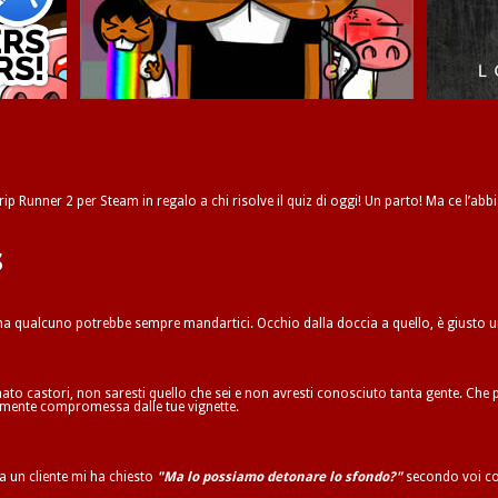
ip Runner 2 per Steam in regalo a chi risolve il quiz di oggi! Un parto! Ma ce l’abbi
s
 ma qualcuno potrebbe sempre mandartici. Occhio dalla doccia a quello, è giusto 
to castori, non saresti quello che sei e non avresti conosciuto tanta gente. Che p
ilmente compromessa dalle tue vignette.
ta un cliente mi ha chiesto
"Ma lo possiamo detonare lo sfondo?"
secondo voi co