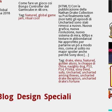
m
Come fare un gioco coi
[HTML1] Con la
Bongo Controller del
pubblicazione della
Gamecube in 48 ore.
Global
Nathan Drake Collection
a 2018
Tag:
featured
,
global game
su Ps4 finalmente tutti
jam
,
ritual cool
(non tutti) gli episodi di
Uncharted sono stati
rimessi a nuovo. Nuova
grafica, nuova
risoluzione, nuovo
sistema di mira, 60fps e
texture in abbondanza!
Ne approfitto per
parlarne un pò a modo
mio, come al solito no
major spoiler anche
perchè Sony dice […]
Tag:
drake
,
elena
,
featured
,
golden abyss
,
le chiappe di
chloe
,
naughty dog
,
PS3
,
PS4
,
PSVita
,
sony bend
,
sully
,
Uncharted
,
uncharted
among thieves
,
uncharted
drake deception
,
uncharted
drake's fortune
Blog
Design
Speciali