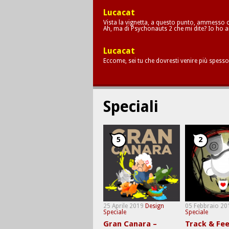
Lucacat
Vista la vignetta, a questo punto, ammesso c
Ah, ma di Psychonauts 2 che mi dite? Io ho a
Lucacat
Eccome, sei tu che dovresti venire più spesso
Speciali
5
2
25 Aprile 2019
Design
05 Febbraio 20
Speciale
Speciale
Gran Canara –
Track & Fee