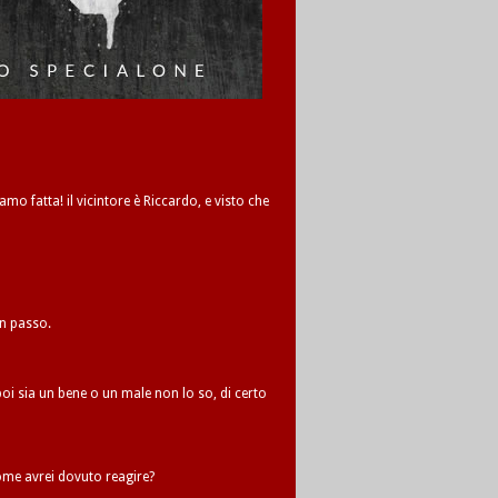
amo fatta! il vicintore è Riccardo, e visto che
un passo.
oi sia un bene o un male non lo so, di certo
me avrei dovuto reagire?