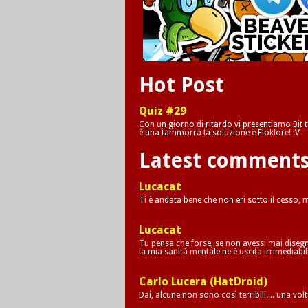
Hot Post
Quiz #29
Con un giorno di ritardo vi presentiamo Bit tr
è una tammorra la soluzione è Floklore! :V
Latest comment
Lucacat
Ti è andata bene che non eri sotto il cesso,
Lucacat
Tu pensa che forse, se non avessi mai disegna
la mia sanità mentale ne è uscita irrimediab
Carlo Lucera (HatDroid)
Dai, alcune non sono così terribili.... una vol