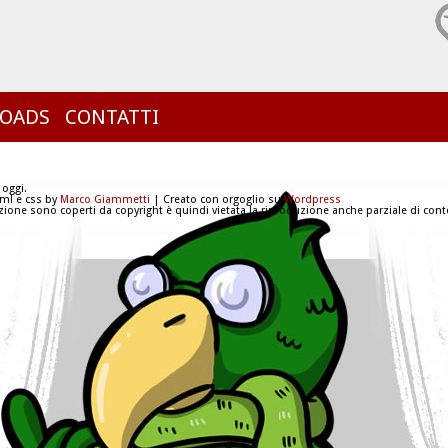
OADS
CONTATTI
 oggi.
tml e css by
Marco Giammetti
| Creato con orgoglio su
Wordpress
azione sono coperti da copyright è quindi vietata la riproduzione anche parziale di conte