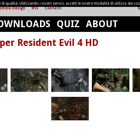
di qualità. Utilizzando i nostri servizi, accetti le nostre modalità di utilizzo dei coo
chivio Design
RSS
Contatti
S
OWNLOADS
QUIZ
ABOUT
er Resident Evil 4 HD