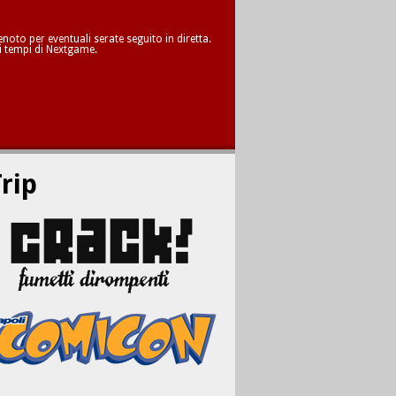
oto per eventuali serate seguito in diretta.
i tempi di Nextgame.
rip