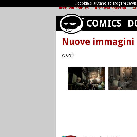
I cookie ci aiutano ad erogare servizi 
Archivio comics
Archivio Speciali
Ar
COMICS
D
Nuove immagini p
A voi!