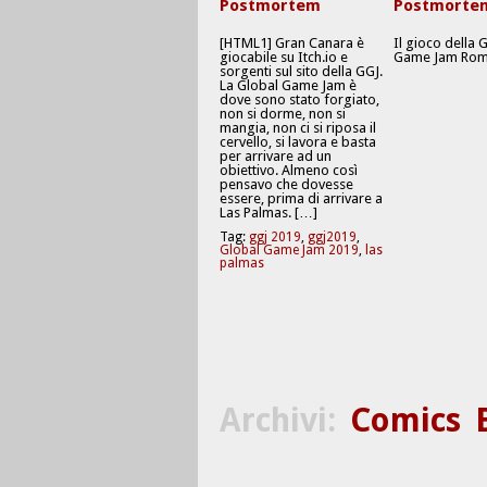
Postmortem
Postmorte
[HTML1] Gran Canara è
Il gioco della 
giocabile su Itch.io e
Game Jam Rom
sorgenti sul sito della GGJ.
La Global Game Jam è
dove sono stato forgiato,
non si dorme, non si
mangia, non ci si riposa il
cervello, si lavora e basta
per arrivare ad un
obiettivo. Almeno così
pensavo che dovesse
essere, prima di arrivare a
Las Palmas. […]
Tag:
ggj 2019
,
ggj2019
,
Global Game Jam 2019
,
las
palmas
Archivi:
Comics