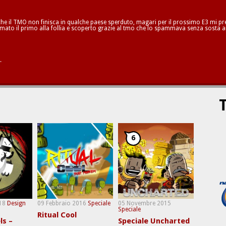
he il TMO non finisca in qualche paese sperduto, magari per il prossimo E3 mi pren
mato il primo alla follia e scoperto grazie al tmo che lo spammava senza sosta a
.
T
6
18
Design
09 Febbraio 2016
Speciale
05 Novembre 2015
Speciale
Ritual Cool
ls –
Speciale Uncharted