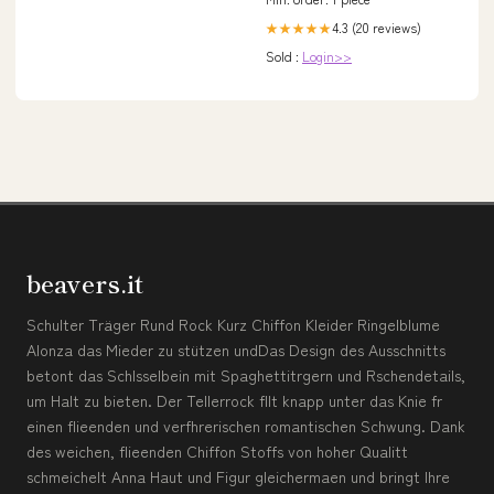
14 / EU 40
4.3 (20 reviews)
★★★★★
Sold :
Login>>
beavers.it
Schulter Träger Rund Rock Kurz Chiffon Kleider Ringelblume
Alonza das Mieder zu stützen undDas Design des Ausschnitts
betont das Schlsselbein mit Spaghettitrgern und Rschendetails,
um Halt zu bieten. Der Tellerrock fllt knapp unter das Knie fr
einen flieenden und verfhrerischen romantischen Schwung. Dank
des weichen, flieenden Chiffon Stoffs von hoher Qualitt
schmeichelt Anna Haut und Figur gleichermaen und bringt Ihre