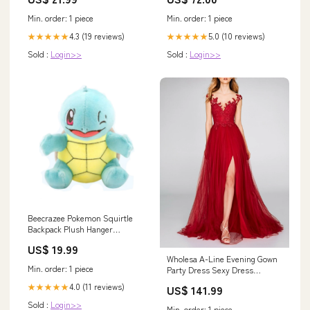
dough
Min. order: 1 piece
Min. order: 1 piece
4.3 (19 reviews)
5.0 (10 reviews)
★★★★★
★★★★★
Sold :
Login>>
Sold :
Login>>
Beecrazee Pokemon Squirtle
Backpack Plush Hanger
dungeon!
US$ 19.99
Wholesa A-Line Evening Gown
Min. order: 1 piece
Party Dress Sexy Dress
Engagement Prom Court Train
4.0 (11 reviews)
★★★★★
US$ 141.99
Sleeveless V Neck Chiffon with
Slit Appliques Size:US 10 / UK
Sold :
Login>>
Min. order: 1 piece