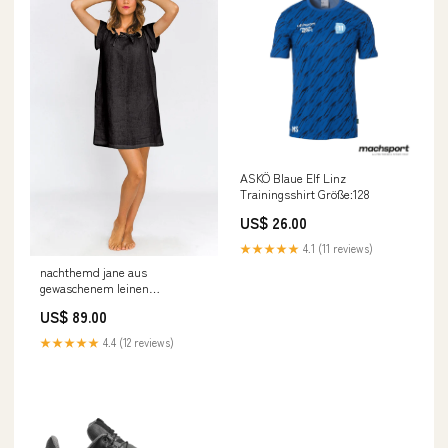
ASKÖ Blaue Elf Linz
Trainingsshirt Größe:128
US$ 26.00
★★★★★
4.1 (11 reviews)
nachthemd jane aus
gewaschenem leinen
tintenschwarz
US$ 89.00
Taille:Brustumfang 96cm / L-
42-44
★★★★★
4.4 (12 reviews)