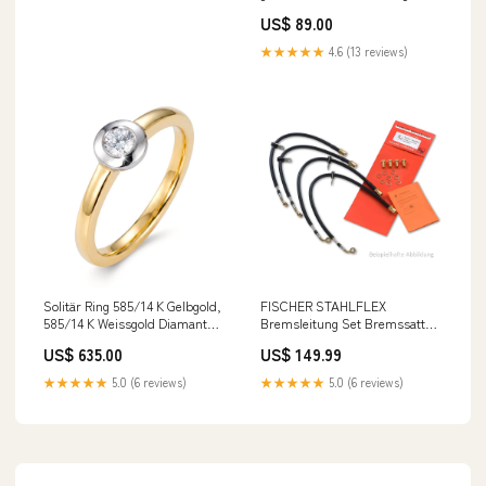
Taille:Brustumfang 108 cm /
US$ 89.00
2XL-50-52
★★★★★
4.6 (13 reviews)
Solitär Ring 585/14 K Gelbgold,
FISCHER STAHLFLEX
585/14 K Weissgold Diamant
Bremsleitung Set Bremssattel
0.15 ct, w-si 532754
passend für Audi Urquattro
US$ 635.00
US$ 149.99
Typ 85 1K1
★★★★★
5.0 (6 reviews)
★★★★★
5.0 (6 reviews)