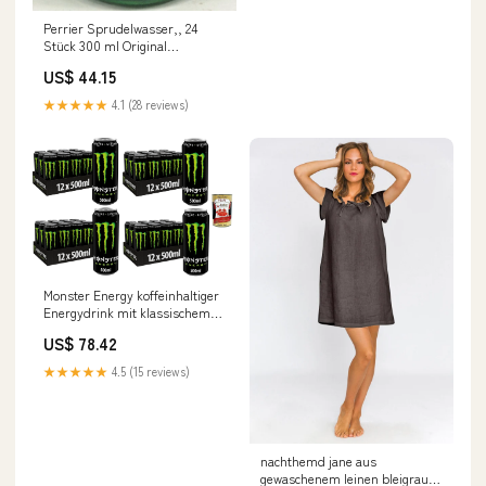
Perrier Sprudelwasser,, 24
Stück 300 ml Original
italienisch Ricotta
US$ 44.15
★★★★★
4.1 (28 reviews)
Monster Energy koffeinhaltiger
Energydrink mit klassischem
Energy - Geschmack - in
US$ 78.42
wiederverschließbaren Dosen (
) 48 x 500 ml inkl. Italian
★★★★★
4.5 (15 reviews)
Gourmet polpa 400g Original
italienisch Testpaket
nachthemd jane aus
gewaschenem leinen bleigrau