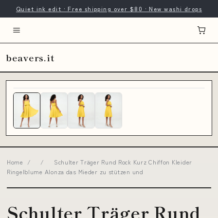
Quiet ink edit · Free shipping over $80 · New washi drops
beavers.it
Home
/
/
Schulter Träger Rund Rock Kurz Chiffon Kleider
Ringelblume Alonza das Mieder zu stützen und
Schulter Träger Rund