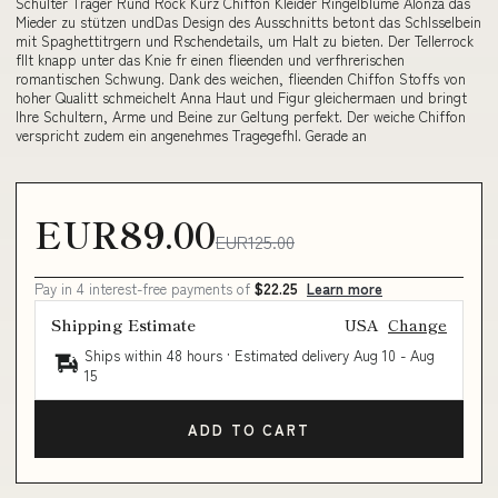
Schulter Träger Rund Rock Kurz Chiffon Kleider Ringelblume Alonza das
Mieder zu stützen undDas Design des Ausschnitts betont das Schlsselbein
mit Spaghettitrgern und Rschendetails, um Halt zu bieten. Der Tellerrock
fllt knapp unter das Knie fr einen flieenden und verfhrerischen
romantischen Schwung. Dank des weichen, flieenden Chiffon Stoffs von
hoher Qualitt schmeichelt Anna Haut und Figur gleichermaen und bringt
Ihre Schultern, Arme und Beine zur Geltung perfekt. Der weiche Chiffon
verspricht zudem ein angenehmes Tragegefhl. Gerade an
EUR89.00
EUR125.00
Pay in 4 interest-free payments of
$22.25
Learn more
Shipping Estimate
USA
Change
Ships within 48 hours · Estimated delivery
Aug 10
-
Aug
15
ADD TO CART