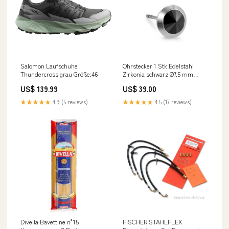
Salomon Laufschuhe
Ohrstecker 1 Stk Edelstahl
Thundercross grau Größe:46
Zirkonia schwarz Ø7.5 mm
306720
US$ 139.99
US$ 39.00
★★★★★
4.9 (5 reviews)
★★★★★
4.5 (17 reviews)
Divella Bavettine n°15
FISCHER STAHLFLEX