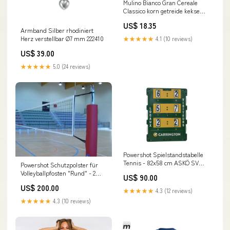
Mulino Bianco Gran Cereale
Classico korn getreide kekse
Multi Cerealien 3x 500g inkl.
US$ 18.35
Italian Gourmet polpa 400g
Armband Silber rhodiniert
Original italienisch Coccolino
Herz verstellbar Ø7 mm 222410
★★★★★
4.1 (10 reviews)
US$ 39.00
★★★★★
5.0 (24 reviews)
Powershot Spielstandstabelle
Tennis - 82x58 cm ASKÖ SV
Powershot Schutzpolster für
Franckviertel Veredelung
Volleyballpfosten "Rund" - 2
US$ 90.00
Initialen Trainingsset kurz
Stück Vereinsset Union HOVA
US$ 200.00
Adlwang
★★★★★
4.3 (12 reviews)
★★★★★
4.3 (10 reviews)