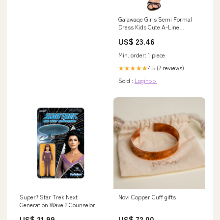
Galawaqe Girls Semi Formal
Dress Kids Cute A-Line
Crewneck Long Chiffon
US$ 23.46
Wedding Prom Party Gowns:
Clothing, Shoes & Jewelry
Min. order: 1 piece
4.5 (7 reviews)
★★★★★
Sold :
Login>>
Super7 Star Trek Next
Novi Copper Cuff gifts
Generation Wave 2 Counselor
Deanna Troi ReAction Figure
US$ 21.99
US$ 72.00