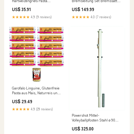
Hartweizengrieß Pasta
Bremsleitung Set Bremssattel
Italienische Nudeln Packung 36x
passend für BMW F20 Farbe
US$ 35.91
US$ 149.99
500g inkl. Italian Gourmet Polpa
der Ummantelung:without
di Pomodoro 400g Dose
sheath
★★★★★
4.9 (9 reviews)
★★★★★
4.0 (7 reviews)
Original italienisch
Docciaschiuma
Garofalo Linguine, Glutenfreie
Pasta aus Mais, Naturreis und
Quinoa 10x400g inkl. Italian
US$ 29.49
Gourmet polpa 400g Original
italienisch Tenerezze
★★★★★
4.9 (29 reviews)
Powershot Mittel-
Volleyballpfosten Stahl ø 90
mm - Mehrfachspielfelder - inkl
US$ 325.00
Bodenhülsen FC Bl